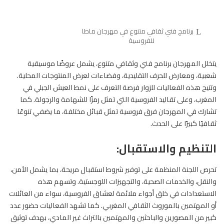
برنامج فني ثقافي متنوع في مهرجان ماطا
للفروسية
يتخلل المهرجان برنامج فني وثقافي متنوع، يشمل عروضًا موسيقية
شعبية، ومعارض للحرف التقليدية، وفضاءات لعرض المنتوجات المحلية.
وتتيح هذه الفعاليات للزوار فرصة التعرف على نمط العيش الجبلي في
المغرب، وعلى تقاليد الفروسية التي تمثل رمزًا للشهامة والرجولة. كما
تشارك في المهرجان فرق فروسية تمثل قبائل مختلفة، ما يضفي تنوعًا
ثقافيًا كبيرًا على الحدث.
التنظيم والاستقبال:
تحرص اللجنة المنظمة على توفير شروط استقبال مريحة، بما يشمل الأمن،
والنقل، والخدمات الصحية، والتجهيزات اللوجستية. وتسهم هذه
الاستعدادات في خلق أجواء ملائمة لعشاق الفروسية، سواء من العائلات
أو المهتمين بالموروث الثقافي المغربي. كما تشهد الفعاليات حضور عدد
كبير من المصورين والباحثين والمهتمين بالتراث غير المادي، بهدف توثيق