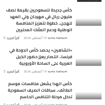
كأس جديدة للسعوديين بقيمة نصف
مليون ريال في مهرجان ولي العهد
للهجن.. خطوة لتعزيز المنافسة
الوطنية ودعم الملّاك المحليين
sumo halloum
7 أغسطس، 2026
أقرأ المزيد
Posted
by
«الشاهين» يحصد كأس الدوحة في
فرنسا.. انتصار يعزز حضور الخيل
العربية على الساحة الأوروبية
sumo halloum
7 أغسطس، 2026
أقرأ المزيد
Posted
by
كأس الهدا يشعل منافسات موسم
الطائف.. سباقات الصيف السعودية
تدخل مرحلة التنافس الحاسم
sumo halloum
7 أغسطس، 2026
أقرأ المزيد