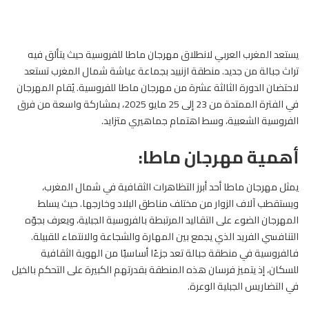
يستعد المغرب العربي لانطلاق مهرجان ماطا
للفروسية
حيث يتألق فيه
تراث جبالة من جديد. منطقة ازنييد بجماعة عياشة شمال المغرب تستعد
لاحتضان الدورة الثالثة عشرة من مهرجان ماطا للفروسية. يُقام المهرجان
في الفترة الممتدة من 23 إلى 25 مايو 2025، بمشاركة واسعة من فرق
الفروسية الشعبية، وسط اهتمام جماهيري متزايد.
أهمية مهرجان ماطا:
يمثل مهرجان ماطا أحد أبرز التظاهرات الثقافية في شمال المغرب،
ويستقطب آلاف الزوار من مختلف مناطق البلاد وخارجها. حيث يسلط
المهرجان الضوء على التقاليد المرتبطة بالفروسية الجبلية، ويعرف بجوّه
التنافسي الفريد الذي يجمع بين المهارة والشجاعة والانتماء للقبيلة.
فالفروسية في منطقة جبالة تعد جزءًا أساسيًا من الهوية الثقافية
للسكان، إذ يتميز فرسان هذه المنطقة بقدرتهم الكبيرة على التحكم بالخيل
في التضاريس الجبلية الوعرة.