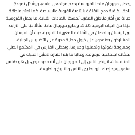
يحظى مهرجان ماطا للفروسية بدعم مجتمعي واسع، ويشكل نموذجًا
ناجحًا لكيفية دمج الثقافة بالتنمية القروية والسياحية. كما تعتبر منطقة
جبالة من أكثر مناطق المغرب تمسكًا بالعادات القبلية، ما يجعل الفروسية
جزءًا من الحياة اليومية هناك. ويظهر مهرجان ماطا مثالًا حيًا على الترابط
بين الإنسان والحصان في الثقافة المغربية التقليدية. حيث أن الفرسان
المشاركون يعتمدون على خيول محلية مدربة على التضاريس الجبلية،
ومعروفة بقوتها وتحملها وصبرها. ويحظى الفارس في المجتمع الجبلي
بمكانة اجتماعية مرموقة، وغالبًا ما يتم اختياره لتمثيل القبيلة في
المنافسات. لا ينظر الناس إلى المهرجان على أنه مجرد عرض، بل هو طقس
سنوي يعيد إحياء الروابط بين الناس والتاريخ والطبيعة.