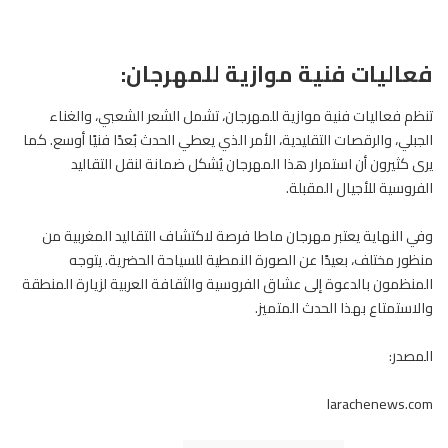
فعاليات فنية موازية للمهرجان:
تنظم فعاليات فنية موازية للمهرجان، تشمل الشعر الشعبي، والغناء
الجبلي، والرقصات التقليدية، الأمر الذي يعطي الحدث بُعدًا فنيًا أوسع. كما
يرى كثيرون أن استمرار هذا المهرجان يُشكل ضمانة لنقل التقاليد
الفروسية للأجيال المقبلة.
وفي النهاية يعتبر
مهرجان ماطا
فرصة لاكتشاف التقاليد المغربية من
منظور مختلف، بعيدًا عن الصورة النمطية للسياحة الحضرية. يتوجه
المنظمون بالدعوة إلى عشاق الفروسية والثقافة العربية لزيارة المنطقة
والاستمتاع بهذا الحدث المتميز.
المصدر:
larachenews.com