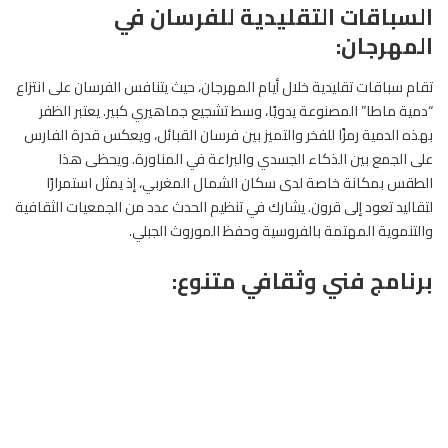
السباقات التقليدية للفرسان في
المهرجان:
تقام سباقات تقليدية خلال أيام المهرجان، حيث يتنافس
الفرسان
على انتزاع
“دمية ماطا” المصنوعة يدويًا، وسط تشجيع جماهيري كبير. يعتبر الظفر
بهذه الدمية رمزًا للفخر والتميز بين فرسان القبائل، ويعكس قدرة الفارس
على الجمع بين الذكاء الجسدي والبراعة في المناورة. ويحظى هذا
الطقس بمكانة خاصة لدى سكان الشمال المغربي، إذ يمثل استمرارًا
لتقاليد تعود إلى قرون. يشارك في تنظيم الحدث عدد من الجمعيات الثقافية
والتنموية المهتمة بالفروسية وحفظ الموروث الجبلي.
برنامج فني وثقافي متنوع: