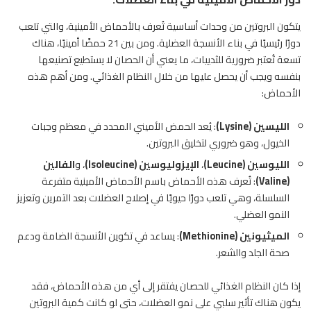
يتكون البروتين من وحدات أساسية تُعرف بالأحماض الأمينية، والتي تلعب
دورًا رئيسيًا في بناء الأنسجة العضلية. ومن بين 21 حمضًا أمينيًا، هناك
تسعة تُعتبر ضرورية للثدييات، ما يعني أن الحصان لا يستطيع تصنيعها
بنفسه ويجب أن يحصل عليها من خلال النظام الغذائي. ومن أهم هذه
الأحماض:
الليسين (Lysine)
: يُعد الحمض الأميني المحدد في معظم وجبات
الخيول، وهو ضروري لتخليق البروتين.
الليوسين (Leucine)
،
الإيزوليوسين (Isoleucine)
، و
الفالين
(Valine)
: تُعرف هذه الأحماض باسم الأحماض الأمينية متفرعة
السلسلة، وهي تلعب دورًا حيويًا في إصلاح العضلات بعد التمرين وتعزيز
النمو العضلي.
الميثيونين (Methionine)
: يساعد في تكوين الأنسجة الضامة ودعم
صحة الجلد والشعر.
إذا كان النظام الغذائي للحصان يفتقر إلى أي من هذه الأحماض، فقد
يكون هناك تأثير سلبي على نمو العضلات، حتى لو كانت كمية البروتين