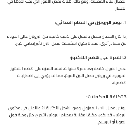
الحصان لبناء العضلات. ومع ذلك، هناك بعض الأمور التي يجب أخذها في
الاعتبار:
توفر البروتين في النظام الغذائي
:
إذا كان الحصان يحصل بالفعل على كمية كافية من البروتين عالي الجودة
من مصادر أخرى، فقد لا يكون لمكملات مصل اللبن تأثير إضافي كبير.
2.القدرة على هضم اللاكتوز
:
بعض الخيول، خاصة بعد عمر 3 سنوات، تفقد القدرة على هضم اللاكتوز
الموجود في
بروتين
مصل اللبن المركز، مما قد يؤدي إلى اضطرابات
هضمية.
3.تكلفة
المكملات
:
بروتين مصل اللبن المعزول، وهو الشكل الأكثر نقاءً والأعلى في محتوى
البروتين، قد يكون مكلفًا مقارنة بمصادر البروتين الأخرى مثل وجبة فول
الصويا أو البرسيم.