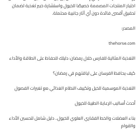
اختيار المنتجات المصممة خصيصًا للخيول واستشارة خبير تغذية لضمان
تحقيق أقصى فائدة دون أي آثار جانبية محتملة.
المصدر:
thehorse.com
التغذية المثالية للفارس خلال رمضان: دليلك للحفاظ على الطاقة والأداء
كيف يحافظ الفرسان على لياقتهم في رمضان؟
التغذية الموسمية للخيل وتكييف النظام الغذائي مع تغيرات الفصول
أحدث أساليب الرعاية الطبية للخيول
بناء العضلات والخط الفقاري العلوي للخيول.. دليل شامل لتحسين الأداء
والقوام