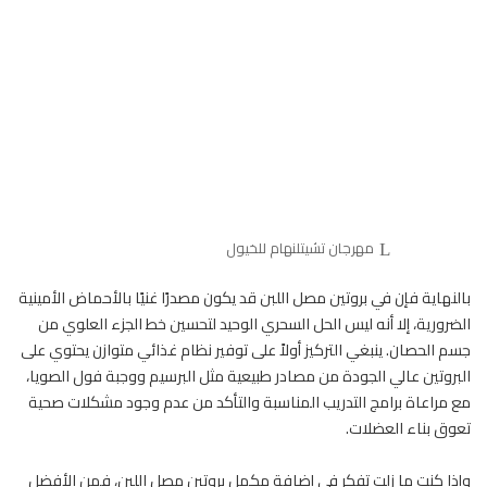
مهرجان تشيتلنهام للخيول
بالنهاية فإن في بروتين مصل اللبن قد يكون مصدرًا غنيًا بالأحماض الأمينية
الضرورية، إلا أنه ليس الحل السحري الوحيد لتحسين خط الجزء العلوي من
جسم الحصان. ينبغي التركيز أولاً على توفير نظام غذائي متوازن يحتوي على
البروتين عالي الجودة من مصادر طبيعية مثل البرسيم ووجبة فول الصويا،
مع مراعاة برامج التدريب المناسبة والتأكد من عدم وجود مشكلات صحية
تعوق بناء العضلات.
وإذا كنت ما زلت تفكر في إضافة مكمل بروتين مصل اللبن، فمن الأفضل