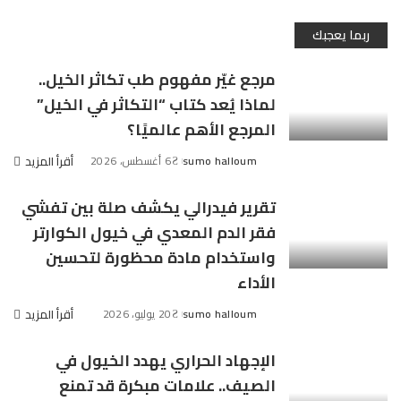
ربما يعجبك
مرجع غيّر مفهوم طب تكاثر الخيل..
لماذا يُعد كتاب “التكاثر في الخيل”
المرجع الأهم عالميًا؟
sumo halloum
6 أغسطس، 2026
أقرأ المزيد
Posted
by
تقرير فيدرالي يكشف صلة بين تفشي
فقر الدم المعدي في خيول الكوارتر
واستخدام مادة محظورة لتحسين
الأداء
sumo halloum
20 يوليو، 2026
أقرأ المزيد
Posted
by
الإجهاد الحراري يهدد الخيول في
الصيف.. علامات مبكرة قد تمنع