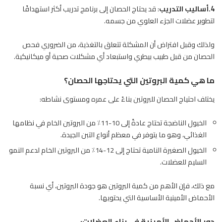
4.أساليب التدريب
: قد يحتاج الحصان إلى برنامج تدريب أكثر استهدافًا
لتطوير عضلات الجزء العلوي من جسمه.
ولذلك وقبل افتراض أن المشكلة تتعلق بالتغذية، من الضروري فحص
الحصان من قبل طبيب بيطري واستبعاد أي مشكلات صحية أو ميكانيكية.
ما هي كمية البروتين التي يحتاجها الحصان؟
يختلف احتياج الحصان للبروتين بناءً على عمره ومستوى نشاطه:
الخيول الناضجة تحتاج عادةً إلى 10-11٪ من البروتين الخام في نظامها
الغذائي، وهو ما يتوفر في معظم أنواع التبن الجيدة.
الخيول الصغيرة النامية تحتاج إلى 12-14٪ من البروتين الخام لدعم النمو
السليم للعضلات.
مع ذلك، فإن الأهم من كمية البروتين هو جودة البروتين، أي نسبة
الأحماض الأمينية الأساسية التي يحتويها.
دور الأحماض الأمينية في بناء العضلات: