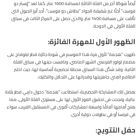
أيضاً شوطًا آخر من الفئة الثالثة لمسافة 1600 متر. كما تعد “إيستر دو
فوست” أختًا غير شقيقة للجواد “بطاش دو فوست”، أحد أبرز الخيول التي
تألقت على مسافة 1400 متر، والذي حصل على المركز الثالث في سباق
للفئة الأولى في الدوحة.
الظهور الأول للمهرة الفائزة:
ظهرت “هجمة” لأول مرة هذا الموسم في شوط جائزة قطر ليلوفاج على
مضمار تولوز الفرنسي الشهر الماضي، ونافست حينها في سباق للفئة
الثانية. وقد شكّل هذا السباق محطة تحضيرية أساسية لها، حيث اختبر
الطاقم الفني جاهزيتها وقدراتها على التحمّل والتكتيك.
بفضل تلك المشاركة التحضيرية، استطاعت “هجمة” دخول داربي قطر بثقة
عالية، ونجحت في تحقيق الفوز الأول لها على مستوى الفئة الأولى، مما
يفتح أمامها آفاقًا واسعة لمشاركات أقوى في المستقبل القريب، سواء
في فرنسا أو في بطولات دولية أخرى.
حفل التتويج: