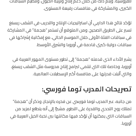
للفروسية. ويتم ذلك من خلال دعم إنتاج وتربية الخيول، وتنظيم السباقات
الكبرى، والمشاركة في منافسات رفيعة المستوى.
تؤكد نتائج هذا الداربي أن استراتيجيات الإنتاج والتدريب في الشقب ريسنغ
تسير على الطريق الصحيح. ومن المتوقع أن تستمر “هجمة” في المشاركة
في سباقات الفئة الأولى خلال الموسم الحالي، مع إمكانية إشراكها في
سباقات
دولية كبرى قادمة في أوروبا والشرق الأوسط.
يشير الأداء الذي قدمته “هجمة” إلى تطور مستوى المهور العربية في
أوروبا، وخاصة تلك التي تنتمي لبرامج إنتاج مدروسة مثل الشقب ريسنغ،
والتي أثبتت قدرتها على منافسة أكبر الإسطبلات العالمية.
تصريحات المدرب توما فورسي:
من جانبه، عبر المدرب توما فورسي عن فخره بالإنجاز، وذكر أن “هجمة”
تمتلك روح التحدي والقدرة على التطور، مشيرًا إلى أنه يتطلع لمزيد من
السباقات التي يمكنها أن تؤكد فيها مكانتها بين نخبة الخيل العربية في
أوروبا.