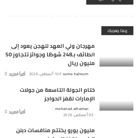
ربما يعجبك
مهرجان ولي العهد للهجن يعود إلى
الطائف بـ248 شوطًا وجوائز تتجاوز 50
مليون ريال
sumo halloum
10 أغسطس، 2026
أقرأ المزيد
Posted
by
ختام الجولة التاسعة من جولات
الإمارات لقفز الحواجز
mohanad.alhamwi
Posted
أقرأ المزيد
9 أغسطس، 2026
by
مليون يورو يختتم منافسات دبلن