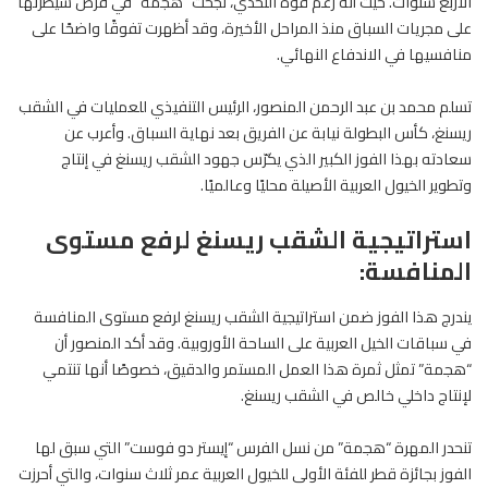
الأربع سنوات. حيث أنه رغم قوة التحدي، نجحت “هجمة” في فرض سيطرتها
على مجريات السباق منذ المراحل الأخيرة، وقد أظهرت تفوقًا واضحًا على
منافسيها في الاندفاع النهائي.
تسلم محمد بن عبد الرحمن المنصور، الرئيس التنفيذي للعمليات في الشقب
ريسنغ، كأس البطولة نيابة عن الفريق بعد نهاية السباق. وأعرب عن
سعادته بهذا الفوز الكبير الذي يكرّس جهود الشقب ريسنغ في إنتاج
وتطوير
الخيول
العربية الأصيلة محليًا وعالميًا.
استراتيجية الشقب ريسنغ لرفع مستوى
المنافسة:
يندرج هذا الفوز ضمن استراتيجية الشقب ريسنغ لرفع مستوى المنافسة
في سباقات الخيل العربية على الساحة الأوروبية. وقد أكد المنصور أن
“هجمة” تمثل ثمرة هذا العمل المستمر والدقيق، خصوصًا أنها تنتمي
لإنتاج داخلي خالص في الشقب ريسنغ.
تنحدر المهرة “هجمة” من نسل الفرس “إيستر دو فوست” التي سبق لها
الفوز بجائزة قطر للفئة الأولى للخيول العربية عمر ثلاث سنوات، والتي أحرزت