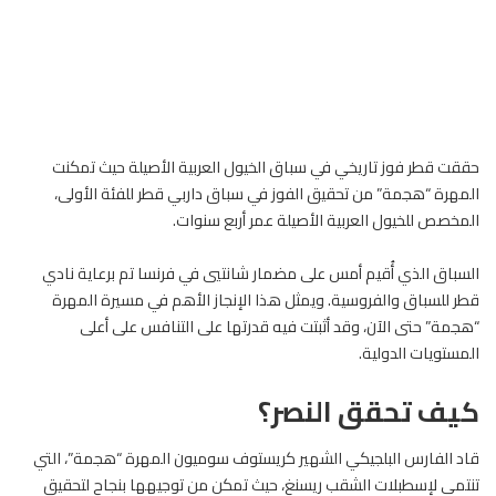
حققت قطر فوز تاريخي في سباق
الخيول
العربية الأصيلة حيث تمكنت
المهرة “هجمة” من تحقيق الفوز في سباق داربي قطر للفئة الأولى،
المخصص للخيول العربية الأصيلة عمر أربع سنوات.
السباق الذي أُقيم أمس على مضمار شانتيي في فرنسا تم برعاية نادي
قطر للسباق والفروسية. ويمثل هذا الإنجاز الأهم في مسيرة المهرة
“هجمة” حتى الآن، وقد أثبتت فيه قدرتها على التنافس على أعلى
المستويات الدولية.
كيف تحقق النصر؟
قاد الفارس البلجيكي الشهير كريستوف سوميون المهرة “هجمة”، التي
تنتمي لإسطبلات الشقب ريسنغ، حيث تمكن من توجيهها بنجاح لتحقيق