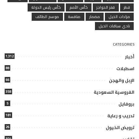
قطر
قفز الحواجز
كأس الأمم
كأس رئيس الدولة
مزادات الخيل
مضمار
منافسة
موسم الطائف
نادي سباقات الخيل
CATEGORIES
أخبار
1٬312
اسطبلات
88
الإبل والهجن
66
الفروسية السعودية
358
بروفايل
5
تدريب و رعاية
181
ترويض الخيول
26
504