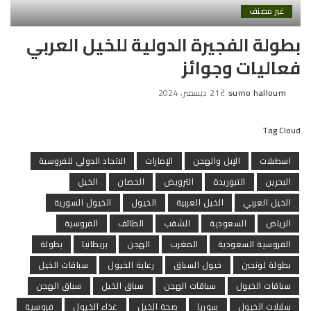
غير مصنف
بطولة الفجيرة الدولية للخيل العربي
فعاليات وجوائز
sumo halloum
21 ديسمبر، 2024
Posted
by
Tag Cloud
اسطبلات
الإبل والهجن
الإمارات
الاتحاد الدولي للفروسية
البحرين
التبوريدة
الترويض
الحصان
الخيل
الخيل العربي
الخيل العربية
الخيول
الخيول السورية
الرياض
السعودية
الشقب
الطائف
الفروسية
الفروسية السعودية
المغرب
الهجن
بريطانيا
بطولة
بطولة لونجين
خيول السباق
رعاية الخيول
سباقات الخيل
سباقات الخيول
سباقات الهجن
سباق الخيل
سباق الهجن
سلالات الخيول
سوريا
صحة الخيل
غذاء الخيول
فروسية