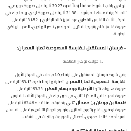
الهادي بلقب الشوط محققاً زمناً قدره 30.27 ثانية على صهوة دوريمي.
تلته الكويتية مسك المرشود بـ 31.38 ثانية على صهوة ايدي، بينما جاء في
المركز الثالث
الفارس
القطري عبدالعزيز خالد البخاري بـ 31.52 ثانية على
صهوة غانغز. قام بتتويج الفائزين المهندس ناصر الهاجري، المدير الرياضي
للبطولة.
– فرسان المستقبل للفارسة السعودية تمارا العمران:
جولات لونجين العالمية
وفي شوط فرسان المستقبل على ارتفاع 1.0م، حلت في المركز الأول
الفارسة السعودية تمارا العمران
بتحقيقها زمنا قدره 63.13 ثانية على
صهوة هارولد، تلتها
الأردنية جود بسام العكر
بـ 63.33 ثانية على
صهوة لامبادا في المركز الثاني، في حين جاء في المركز الثالث الفارس
خليفة بن جوعان بن حمد آل ثاني
بتحقيقه زمنا قدره 63.46 ثانية على
صهوة اردفري. قام بتتويج الفائزين وتوزيع الجوائز التشجيعية على
الفرسان
السيد أحمد خالد الحميدي، أخصائي الموروث والتراث في الشقب.
نجاح كبير للجولة الافتتاحية: