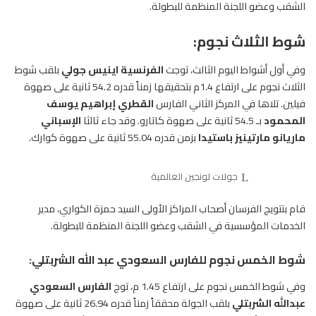
الشقب وعضو اللجنة المنظمة للبطولة.
شوط الثلاث نجوم:
وفي أول أشواط اليوم الثالث، توجت
الفرنسية اينيس جولي
بلقب شوط
الثلاث نجوم على ارتفاع 1.4م بتحقيقها زمناً قدره 54.2 ثانية على صهوة
فيلين. تلاها في المركز الثاني الفارس
القطري إبراهيم يوسف
المحمود
بـ 54.5 ثانية على صهوة كاتارو. وقد جاء ثالثا
الإسباني
ماريانو مارتينيز باستيدا
بزمن قدره 55.04 ثانية على صهوة كوارك.
جولات لونجين العالمية
قام بتتويج الفرسان أصحاب المراكز الأولى السيد حمزة الكواري، مدير
الخدمات المؤسسية في الشقب وعضو اللجنة المنظمة للبطولة.
شوط الخمس نجوم للفارس السعودي عبد الله الشربتلي:
وفي شوط الخمس نجوم على ارتفاع 1.45 م، توج
الفارس
السعودي
عبدالله الشربتلي
بلقب الجولة محققاً زمناً قدره 26.94 ثانية على صهوة