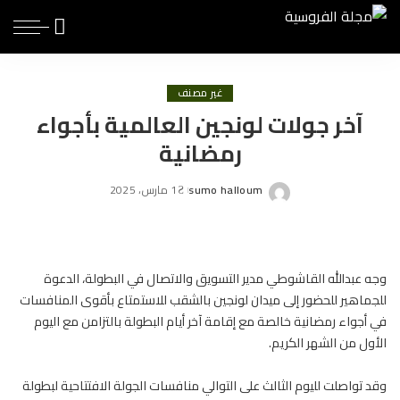
غير مصنف
آخر جولات لونجين العالمية بأجواء
رمضانية
sumo halloum
1 مارس، 2025
Posted
by
وجه عبدالله القاشوطي مدير التسويق والاتصال في البطولة، الدعوة
للجماهير للحضور إلى ميدان لونجين بالشقب للاستمتاع بأقوى
المنافسات
في أجواء رمضانية خالصة مع إقامة آخر أيام البطولة بالتزامن مع اليوم
الأول من الشهر الكريم.
وقد تواصلت لليوم الثالث على التوالي منافسات الجولة الافتتاحية لبطولة