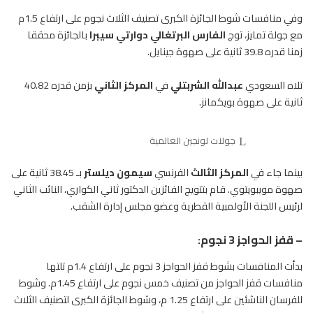
وفي منافسات شوط الجائزة الكبرى تصنيف الثلاث نجوم على ارتفاع 1.5م
مع جولة تمايز، توج
الفارس البرتغالي دوارتي
سيبرا
بالجائزة محققا
زمنا قدره 39.8 ثانية على صهوة جينايل.
تلاه السعودي
عبدالله الشربتلي
في
المركز الثاني
بزمن قدره 40.82
ثانية على صهوة بويكمانز.
جولات لونجين العالمية
بينما جاء في
المركز الثالث
الفرنسي
سيمون ديلستر
بـ 38.45 ثانية على
صهوة مويبويتوي. قام بتتويج الفائزين الدكتور ثاني الكواري، النائب الثاني
لرئيس اللجنة الأولمبية القطرية وعضو مجلس إدارة الشقب.
– قفز الحواجز 3 نجوم:
بدأت المنافسات بشوط قفز الحواجز 3 نجوم على ارتفاع 1.4م تلتها
منافسات
قفز الحواجز من تصنيف خمس نجوم على ارتفاع 1.45م. وشوط
للفرسان
الناشئين على ارتفاع 1.25 م، وشوط الجائزة الكبرى لتصنيف الثلاث