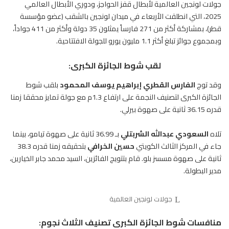
جولات لونجين العالمية لأبطال قفز الحواجز، ودوري الأبطال العالمي
2025، التي انطلقت الأربعاء في ميدان لونجين بالشقب (عضو مؤسسة
قطر)، بمشاركة أكثر من 271 فارساً يمثلون 35 دولة وأكثر من 411 جواداً،
وبمجموع جوائز تبلغ أكثر 1.1 مليون يورو للجولة الافتتاحية.
لقب شوط الجائزة الكبرى:
وقد توج
الفارس
القطري إبراهيم يوسف المحمود
بلقب شوط
الجائزة الكبرى لتصنيف النجمة على ارتفاع 1.3م مع جولة تمايز محققا زمنا
قدره 36.15 ثانية على صهوة بيرلي.
تلاه
السعودي عبدالله الشربتلي
بـ 36.99 ثانية على صهوة تيامو، بينما
جاء في المركز الثالث الكويتي
حسين الخرافي
بتحقيقه زمنا قدره 38.3
ثانية على صهوة مسسز بلو. قام بتتويج الفائزين، السيد محمد جابر الخيارين،
مدير البطولة.
جولات لونجين العالمية
منافسات شوط الجائزة الكبرى تصنيف الثلاث نجوم: