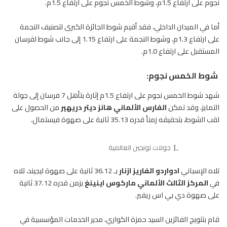
نجوم على ارتفاع 1.5م، وشوط الخمس نجوم على ارتفاع 1.5م.
أما في الميدان الداخلي، فقد أقيم شوط الجائزة الكبرى لتصنيف النجمة
على ارتفاع 1.3م، وشوط النجمة على ارتفاع 1.15 إلى جانب شوط لفرسان
المستقبل على ارتفاع 1.0م.
شوط الخمس نجوم:
شهد شوط الخمس نجوم على ارتفاع 1.5م إثارة بتأهل 7 فرسان إلى جولة
التمايز، وقد تمكن
الفارس الألماني هانز ديتر
دريهير
من الحصول على
لقب الشوط، بتحقيقه زمناً قدره 35.13 ثانية على صهوة فيستمال.
جولات لونجين العالمية
تلاه الإسباني
ادواردو الفاريز ازنار
بـ 36.12 ثانية على صهوة ليجيند، تلاه
في
المركز الثالث الألماني ماركوس اينينغ
بزمن قدره 37.12 ثانية
على صهوة دي بي اس ريفير.
قام بتتويج الفائزين السيد حمزة الكواري، مدير الخدمات المؤسسية في