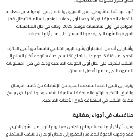
أعرب عبدالله القاشوطي، مدير التسويق والاتصال في البطولة، عن سعادته
بالأجواء المميزة التي تشهدها أولى جولات لونجين العالمية لأبطال قفز
الحواجز، في أولى منافسات موسم 2025، وذلك في ظل المنافسات
القوية والمثيرة التي يقدمها الفرسان على مدار أيام البطولة.
وأشار إلى أنه من المنتظر أن يشهد اليوم الختامي تنافساً قوياً على الجائزة
الكبرى من فئة 5 نجوم على ارتفاع 160 سم. حيث ستتوجه أنظار العالم إلى
الشقب للتعرف على بطل أولى الجولات العالمية وذلك في ظل المستويات
المميزة التي يقدمها أفضل الفرسان.
ونوه إلى تلقى اللجنة المنظمة العديد من الإشادات من كافة الفرسان
والفرق بالتنظيم الرائع والمرافقة العالمية للشقب، وهو الأمر الذي يرسخ
مكانة الشقب في استضافة كبرى الأحداث العالمية.
منافسات في أجواء رمضانية:
وحيث أن آخر أيام البطولة يقام بالتزامن مع اليوم الأول من الشهر الكريم.
فقد وجهت الدعوة للجماهير للحضور إلى ميدان لونجين بالشقب للاستمتاع