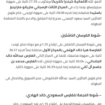
الامو. تلته
الألمانية كيندرا كلاريكا
برينكوب بـ 27.39 ثانية على صهوة
سيربرايسنغ، بينما جاء في
المركز الثالث الإسباني ماريانو مارتينيز
باستيدا
بتحقيقه زمنا قدره 28.08 ثانية على صهوة اوريجي. قام بتتويج
الفائزين السيد سعود الرميحي، مدير إدارة المرافق والدعم باللجنة المنظمة
للبطولة.
-شوط الفرسان الناشئين:
وفي شوط
الفرسان
الناشئين على ارتفاع 1.25م مع جولة تمايز، توجت
الفارسة هيا خالد الهتمي بالمركز الأول
محققة زمناً قدره 36.37
ثانية على صهوة هاستيك. تلاها في المركز الثاني
الفارس عبدالله خالد
الجلنداني
بـ 36.04 ثانية على صهوة ارتشي، تلاه
الفارس محمد بن
جاسم آل ثاني
بتحقيقه زمنا قدره 36.39 ثانية على صهوة كاتليا.
قام بتتويج الفائزين السيد عبدالله القاشوطي، مدير التسويق والاتصال في
البطولة.
– شوط النجمة للفارس السعودي خالد الهادي:
وفي منافسات شوط النجمة على ارتفاع 1.15م، توج السعودي خالد