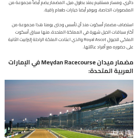
دائري، ومسار مستقيم يمتد بطول ميل. المضمار يضم أيضاً مجموعة من
المقصورات الخاصة، ويوفر أيضا خيارات طعام راقية.
استضاف مضمار أسكوت منذ أن تأسس وحتى يومنا هذا مجموعة من
أكثر سباقات الخيل شهرة في المملكة المتحدة، منها سباق أسكوت
الملكي للخيول Royal Ascot والذي اعتادت الملكة الراحلة إليزابيث الثانية
على حضوره مع أفراد عائلتها.
مضمار ميدان Meydan Racecourse في الإمارات
العربية المتحدة: