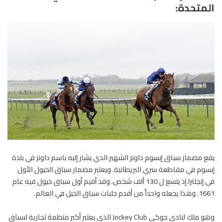
المتحدة:
يقع مضمار سباق إبسوم داونز الشهير الذي يشار إليه باسم داونز في بلدة
إبسوم في مقاطعة سري البريطانية. ويعتبر مضمار سباق الخيول الأول
في إنجلترا.إذ يتسع ل 130 ألف شخص. وقد أقيم أول سباق خيول فيه عام
1661. وهذا يجعله واحداً من أقدم حلبات سباق الخيل في العالم.
وهو ملك لنادي جوكي Jockey Club الذي يعتبر أكبر منظمة تجارية لسباق