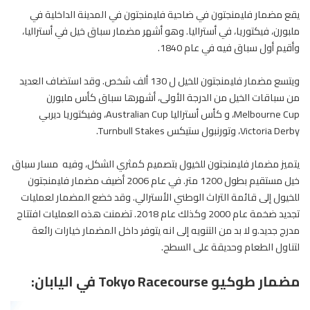
يقع مضمار فليمنجتون في ضاحية فليمنجتون في المدينة الداخلية في
ملبورن، فيكتوريا، في أستراليا. وهو أشهر مضمار سباق خيل في أستراليا،
وأقيم أول سباق فيه في عام 1840.
ويتسع مضمار فليمنجتون للخيل ل 130 ألف شخص. وقد استضاف العديد
من سباقات الخيل من الدرجة الأولى، أشهرها سباق كأس ملبورن
Melbourne Cup، و كأس أستراليا Australian Cup، وفيكتوريا ديربي
Victoria Derby، وتورنبول ستيكس Turnbull Stakes.
يتميز مضمار فليمنجتون للخيول بتصميم كمثري الشكل، وفيه مسار سباق
خيل مستقيم بطول 1200 متر. في عام 2006 أضيف مضمار فليمنجتون
للخيول إلى قائمة التراث الوطني الأسترالي. وقد خضع المضمار لعمليات
تجديد ضخمة عام 2000 وكذلك عام 2018. تضمنت هذه العمليات افتتاح
مدرج جديد.و لا بد من التنويه إلى انه يتوفر داخل المضمار خيارات رائعة
لتناول الطعام وحديقة على السطح.
مضمار طوكيو Tokyo Racecourse في اليابان: