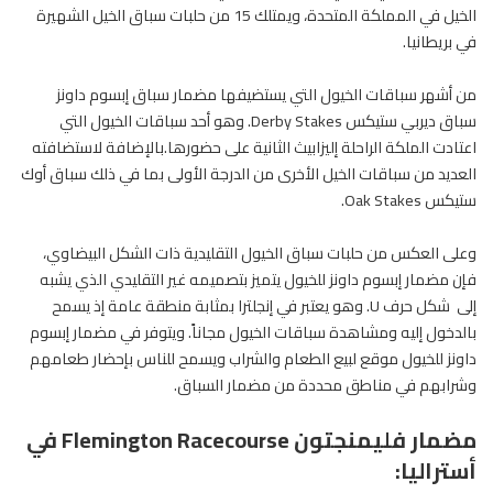
الخيل في المملكة المتحدة، ويمتلك 15 من حلبات سباق الخيل الشهيرة
في بريطانيا.
من أشهر سباقات الخيول التي يستضيفها مضمار سباق إبسوم داونز
سباق ديربي ستيكس Derby Stakes. وهو أحد سباقات الخيول التي
اعتادت الملكة الراحلة إليزابيث الثانية على حضورها.بالإضافة لاستضافته
العديد من سباقات الخيل الأخرى من الدرجة الأولى بما في ذلك سباق أوك
ستيكس Oak Stakes.
وعلى العكس من حلبات سباق الخيول التقليدية ذات الشكل البيضاوي،
فإن مضمار إبسوم داونز للخيول يتميز بتصميمه غير التقليدي الذي يشبه
إلى شكل حرف U. وهو يعتبر في إنجلترا بمثابة منطقة عامة إذ يسمح
بالدخول إليه ومشاهدة سباقات الخيول مجاناً. ويتوفر في مضمار إبسوم
داونز للخيول موقع لبيع الطعام والشراب ويسمح للناس بإحضار طعامهم
وشرابهم في مناطق محددة من مضمار السباق.
مضمار فليمنجتون Flemington Racecourse في
أستراليا: