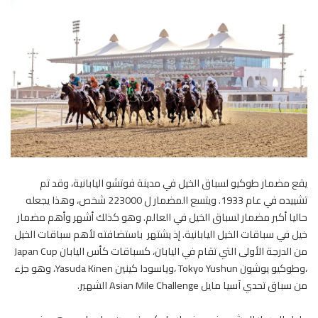
يقع مضمار طوكيو لسباق الخيل في مدينة فوتشو اليابانية، وقد تم
تشييده في عام 1933. ويتسع المضمار ل 223000 شخص، وهذا يجعله
حاليا أكبر مضمار لسباق الخيل في العالم. وهو كذلك أشهر وأهم مضمار
خيل في سباقات الخيل اليابانية. إذ يشتهر باستضافته لأهم سباقات الخيل
من الدرجة الأولى التي تقام في اليابان، كسباقات كأس اليابان Japan Cup
،وطوكيو يوشون Tokyo Yushun ،وياسودا كينين Yasuda Kinen، وهو جزء
من سباق تحدي آسيا مايل Asian Mile Challenge الشهير.