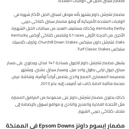
مضمار سباق للخيل في الولايات المتحدة.
مضمار تشرشل داونز يشتهر بأنه موطن لسباق الخيل الأكثر شهرة في
الولايات المتحدة الأمريكية ألا وهو مضمار سباق كنتاكي ديربي
Kentucky Derby، وكذلك يستضيف العديد من سباقات الخيل الشهيرة
الأخرى من الدرجة الأولى G1 races وتتضمن كنتاكي أوكس Kentucky
Oaks، تشرشل داون ستيكس Churchill Down Stakes، وتيرف كلاسيك
ستيكس Turf Classic Stakes.
يشغل مضمار تشرشل داونز
للخيول
مساحة 147 فدان، ويحتوي على مسار
سباق خيول ترابي بطول واحد ميل، ومسار سباق عشبي، ويشتهر
بتصميمه المعماري المميز والذي يتضمن أبراجاً توأمية، وشاشة عرض
ضخمة فائقة الدقة كانت قد أضيفت إليه عام 2013.
كذلك يحتوي مضمار تشرشل داونز على مجموعة من المرافق المميزة
مثل الأجنحة الفاخرة والمدرج والنادي و مواقع تسوق بالإضافة إلى
متحف كنتاكي ديربي الشهير.
مضمار إبسوم داونز Epsom Downs في المملكة