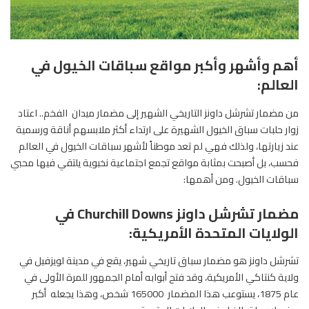
أهم وأشهر وأكبر مواقع سباقات الخيول في
العالم:
من مضمار تشرشل داونز التاريخي الشهير إلى مضمار ميدان الفخم.. اعتاد
زوار حلبات سباق الخيول الشهيرة على ارتداء أكثر ملابسهم أناقة ورسمية
عند زيارتها، ولذلك فهي لم تعد موطناً لأشهر سباقات الخيول في العالم
فحسب، بل أصبحت بمثابة مواقع تجمع اجتماعية نخبوية يلتقي فيها محبي
سباقات الخيول. ومن أهمها:
مضمار تشرشل داونز Churchill Downs في
الولايات المتحدة الأمريكية:
تشرشل داونز هو مضمار سباق تاريخي شهير، يقع في مدينة لويزفيل في
ولاية كنتاكي الأمريكية، وقد فتح أبوابه أمام الجمهور للمرة الأولى في
عام 1875، يستوعب هذا المضمار 165000 شخص، وهذا يجعله أكبر