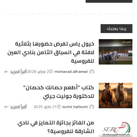
ربما يعجبك
خيول ياس تفرض حضورها بثلاثية
لافتة في السباق الثامن بنادي العين
للفروسية
mohanad.alhamwi
2 فبراير، 2026
أقرأ المزيد
Posted
by
كتاب “أطعم حصانك كحصان”
للدكتورة جوليت جيتي
sumo halloum
21 مايو، 2025
أقرأ المزيد
Posted
by
من الفائز بجائزة التمايز في نادي
الشارقة للفروسية؟