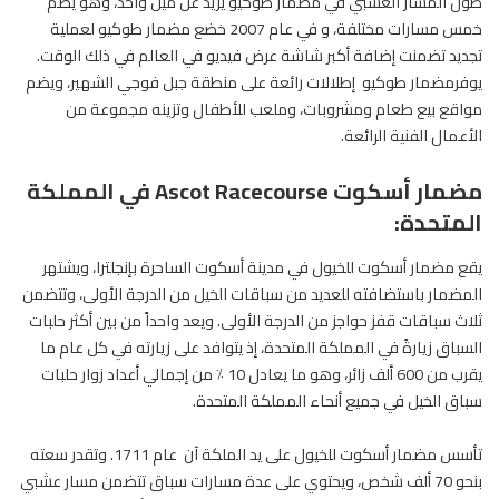
طول المسار العشبي في مضمار طوكيو يزيد عن ميل واحد، وهو يضم
خمس مسارات مختلفة، و في عام 2007 خضع مضمار طوكيو لعملية
تجديد تضمنت إضافة أكبر شاشة عرض فيديو في العالم في ذلك الوقت.
يوفرمضمار طوكيو إطلالات رائعة على منطقة جبل فوجي الشهير، ويضم
مواقع بيع طعام ومشروبات، وملعب للأطفال وتزينه مجموعة من
الأعمال الفنية الرائعة.
مضمار أسكوت Ascot Racecourse في المملكة
المتحدة:
يقع مضمار أسكوت للخيول في
مدينة
أسكوت الساحرة بإنجلترا، ويشتهر
المضمار باستضافته للعديد من سباقات الخيل من الدرجة الأولى، وتتضمن
ثلاث سباقات قفز حواجز من الدرجة الأولى. ويعد واحداً من بين أكثر حلبات
السباق زيارةً في المملكة المتحدة، إذ يتوافد على زيارته في كل عام ما
يقرب من 600 ألف زائر، وهو ما يعادل 10 ٪ من إجمالي أعداد زوار حلبات
سباق الخيل في جميع أنحاء المملكة المتحدة.
تأسس مضمار أسكوت للخيول على يد الملكة آن عام 1711. وتقدر سعته
بنحو 70 ألف شخص، ويحتوي على عدة مسارات سباق تتضمن مسار عشبي