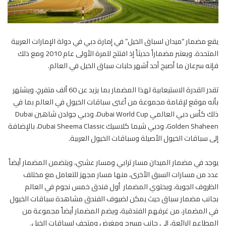
يقع مضمار “ميدان لسباق الخيل” في إمارة دبي في دولة الإمارات العربية
المتحدة. ويعتبر مضماراً حديثاً إذ افتتح للمرة الأولى عام 2010 ومع ذلك
فإنه سرعان ما أصبح أحد أشهر حلبات سباق الخيل في العالم.
تقدر القدرة الاستيعابية لهذا المضمار بما يزيد عن 60 ألف متفرج، ويشتهر
بأنه موقع لإقامة مجموعة من أغنى سباقات الخيول في العالم بما في
ذلك كأس دبي العالمي Dubai World Cup، ودبي جولدن شاهين Dubai
Golden Shaheen، ودبي شيما كلاسيك Dubai Sheema Classic، بالإضافة
إلى سباقات الخيول الأصيلة وسباقات الخيول العربية.
يوجد في مضمار الميدان مسار ترابي ومسار عشبي، ويتضمن المضمار أيضاً
عدد من مسارات السبق الأخرى، منها مسار مجهز للتعامل مع مختلف
الظروف الجوية، ويحتوي المضمار أول فندق خمس نجوم في العالم
بجانب مضمار سباق حيث يمكن لضيوف الفندق مشاهدة سباقات الخيول
في المضمار، من غرفهم الفندقية، ويضم المضمار أيضاً مجموعة من
المطاعم الرائعة، إلى جانب مسرح ومغرض ومتحف لسباقات الخيل.