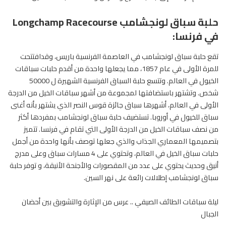
حلبة سباق لونجشامب Longchamp Racecourse
في فرنسا:
تقع حلبة سباق لونجشامب في العاصمة الفرنسية باريس، وقدافتتحت
للمرة الأولى في عام 1857، مما يجعلها واحدة من أقدم حلبات سباقات
الخيول في العالم. وتتسع حلبة السباق الفرنسية الشهيرة ل 50000
شخص. وتشتهر باستضافتها لمجموعة من أشهر سباقات الخيل من الدرجة
الأولى في
العالم
، أشهرها سباق جائزة قوس النصر الذي يشتهر بأنه أغنى
سباق للخيول في أوروبا. تستضيف حلبة سباق لونجشامب بمفردها أكثر
من نصف سباقات الخيل من الدرجة الأولى التي تقام في فرنسا. تتميز
بتصميمها المعماري الجذاب والذي جعلها توصف بأنها واحدة من أجمل
حلبات سباق الخيل في العالم، وتحتوي على 4 مسارات سباق وعلى مدرج
أنيق وحديث يحتوي على عدد من المقصورات والأجنحة الأنيقة، و توفر حلبة
سباق لونجشامب إطلالات رائعة على نهر السين.
ليلة سباقات الطائف الصيفي .. عرس من الإثارة والتشويق بين أحضان
الجبال