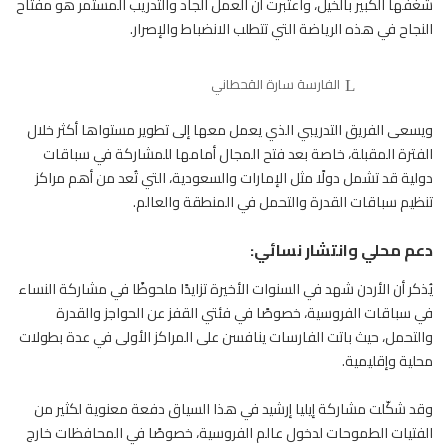
شغفها الكبير بالخيل، واعتبرت أن العمل الجاد والتدريب المستمر هو مفتاح
النجاح في هذه الرياضة التي تتطلب الانضباط والإصرار.
الفارسة سارة القحطاني
ويسعى الفريق التدريبي الذي يعمل معها إلى تطوير مستواها أكثر خلال
الفترة المقبلة، خاصة بعد فتح المجال أمامها للمشاركة في سباقات
دولية قد تشمل دولًا مثل الإمارات والسعودية، التي تُعد من أهم مراكز
تنظيم سباقات القدرة والتحمل في المنطقة والعالم.
دعم محلي وانتشار نسائي:
يُذكر أن الأردن شهد في السنوات الأخيرة تزايدًا ملحوظًا في مشاركة النساء
في سباقات
الفروسية
، خصوصًا في فئتي القفز عن الحواجز والقدرة
والتحمل، حيث باتت الفارسات ينافسن على المراكز الأولى في عدة بطولات
محلية وإقليمية.
وقد شكّلت مشاركة إيليا إرشيد في هذا السياق دفعة معنوية لكثير من
الفتيات الطموحات لدخول عالم الفروسية، خصوصًا في المحافظات خارج