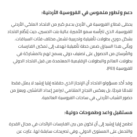
دعم وتطور ملموس في الفروسية الأردنية:
يحظى قطاع الفروسية في الأردن بدعم كبير من الاتحاد الملكي الأردني
للفروسية، الذي تترأسه سمو الأميرة عالية بنت الحسين، حيث يُنظّم الاتحاد
بشكل دوري بطولات تأهيلية وتدريبية تشمل مختلف فئات السباقات.
ويأتي هذا السباق ضمن خطة تأهيلية تهدف إلى تمكين الفارسات
والفُرسان من الحصول على تصنيف دولي يسمح لهم بالمشاركة في
بطولات العالم والبطولات الإقليمية المعتمدة من قبل الاتحاد الدولي
للفروسية (FEI).
وقد أكد مسؤولو الاتحاد أن الإنجاز الذي حققته إيليا إرشيد لا يمثل فقط
تقدمًا فرديًا، بل يعكس النجاح المتنامي لبرامج إعداد الناشئين، ويعزز من
حضور الشباب الأردني في ساحات الفروسية العالمية.
مستقبل واعد وطموحات دولية:
تطمح إيليا إرشيد إلى أن تكون من بين الفارسات الرائدات في مجال القدرة
والتحمل على المستوى الدولي. وفي تصريحات سابقة لها، عبّرت عن