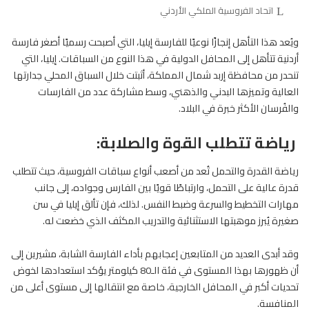
اتحاد الفروسية الملكي الأردني
ويُعد هذا التأهل إنجازًا نوعيًا للفارسة إيليا، التي أصبحت رسميًا أصغر فارسة
أردنية تتأهل إلى المحافل الدولية في هذا النوع من السباقات. إيليا، التي
تنحدر من محافظة إربد شمال المملكة، أثبتت خلال السباق المحلي جدارتها
العالية وتميزها البدني والذهني، وسط مشاركة عدد من الفارسات
والفُرسان الأكثر خبرة في البلاد.
رياضة تتطلب القوة والصلابة:
رياضة القدرة والتحمل تُعد من أصعب أنواع سباقات الفروسية، حيث تتطلب
قدرة عالية على التحمل، وارتباطًا قويًا بين
الفارس
وجواده، إلى جانب
مهارات التخطيط والسرعة وضبط النفس. لذلك، فإن تألق إيليا في سن
صغيرة يُبرز موهبتها الاستثنائية والتدريب المكثف الذي خضعت له.
وقد أبدى العديد من المتابعين إعجابهم بأداء الفارسة الشابة، مشيرين إلى
أن ظهورها بهذا المستوى في فئة الـ80 كيلومتر يؤكد استعدادها لخوض
تحديات أكبر في المحافل الخارجية، خاصة مع انتقالها إلى مستوى أعلى من
المنافسة.