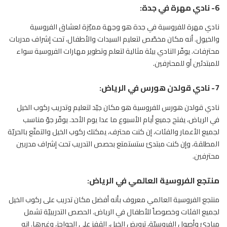
6- نادي مهرة في جدة:
نادي مهرة للفروسية في جدة هو وجهة مميّزة لعشاق الفروسية
والخيول. أنه مكان مخصّص لتعليم السيدات والأطفال، تحت إشراف مدربات
محترفات. يوفّر النادي بيئة مثالية لتعلم وتطوير مهارات الفروسية سواء
للمبتدئين أو للمحترفين.
7- نادي قولدن هورس في الرياض:
نادي قولدن هورس للفروسية هو مكان جيّد لتعليم وتدريب ركوب الخيل
في الرياض، يفتح جميع أيام الأسبوع ما عدا يوم الأحد. يوفّر جوّ مناسب
لجميع الأعمار والفئات، إن كنت محترف، يمكنك ركوب الخيل والتمتّع بالحريّة
المطلقة، وإن كنت مبتدئ ستستمتع بحصص التدريب تحت إشراف مدربين
محترفين.
منتجع الفروسية العالمي في الرياض:
منتجع الفروسية العالمي معروف بأنه أفضل مكان تدريب على ركوب الخيل
لجميع الفئات وخصوصاً للأطفال في الرياض. الحصص التدريبيّة تشمل
مبادئ وأصول الفروسيّة، ترويض الخيل، القفز على الحواجز، وغيرها. إنه