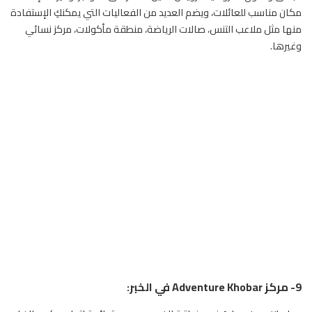
مكان مناسب للعائلات، ويضم العديد من الفعاليات التي يمكنكِ الإستفادة
منها مثل ملاعب التنس، صالات الرياضة، منطقة مأكولات، مركز نسائي
وغيرها.
9- مركز Adventure Khobar في الخبر: