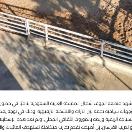
شهد منطقة الجوف شمال المملكة العربية السعودية تناميًا في حضور
جهات سياحية تجمع بين التراث والأنشطة الترفيهية. وذلك في توجه 
لسياحة الريفية وربطه بالموروث الثقافي المحلي. ولم تعد هذه الإسطبلا
و تدريب الفرسان. بل أصبحت تقدم تجارب متكاملة تستهدف العائلات وال