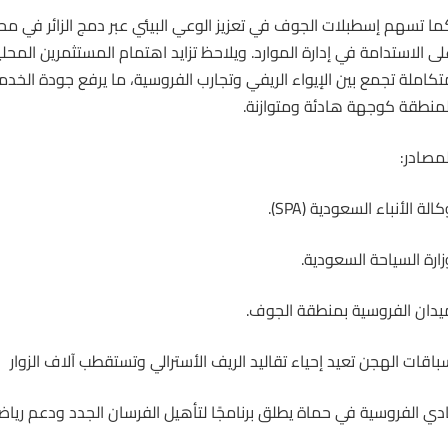
ما تسهم إسطبلات الجوف في تعزيز الوعي البيئي عبر دمج الزائر في م
لى الاستدامة في إدارة الموارد. ويلاحظ تزايد اهتمام المستثمرين المحل
تكاملة تجمع بين الإيواء الريفي وتجارب
الفروسية
، ما يرفع جودة الخدما
لمنطقة كوجهة هادئة ومتوازنة.
لمصادر:
الة الأنباء السعودية (SPA).
زارة السياحة السعودية.
يدان الفروسية بمنطقة الجوف.
باقات الهجن تعيد إحياء تقاليد الريف الأسترالي وتستقطب آلاف الزوار
ادي الفروسية في حماة يطلق برنامجًا لتأهيل الفرسان الجدد ودعم رياض