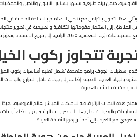
الفروسية، ضمن بيئة طبيعية تشتهر ببساتين الزيتون والنخيل والحمضيات.
يأتي هذا التحول بالتزامن مع تنامي الاهتمام بالسياحة الداخلية في ا
ن المناطق إلى استثمار مقوماتها الثقافية والطبيعية في تطوير منتجا
مستهدفات رؤية السعودية 2030 الرامية إلى تنويع الاقتصاد وتعزيز مساهمة القطاع السياحي.
جربة تتجاوز ركوب الخي
قدم إسطبلات الجوف برامج متعددة تشمل تعليم أساسيات ركوب الخيل،
لعناية بالجياد العربية الأصيلة. إضافة إلى جولات داخل المزارع والواحات
ناسب مختلف الفئات العمرية.
تمنح هذه التجارب الزائر فرصة للاحتكاك المباشر بعالم الفروسية، بعيدًا 
لمسابقات والبطولات. ما يجعلها عنصر جذب للراغبين في قضاء أوقات ه
لسعودي مع التعرف إلى أحد أبرز رموز الثقافة العربية.
لخيل العربية جزء من هوية المنطق