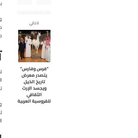
ب
و
التالي
م
مع 
ت
“فرس وفارس”
ت
يتصدر معرض
ا
تاريخ الخيل
ت
ويجسد الإرث
الثقافي
للفروسية العربية
و
ل
ا
ا