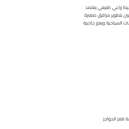
حيط زراعي طبيعي يعتمد
يين بتطوير مرافق صغيرة
ت السياحية ويعزز جاذبية
ة قفز الحواجز