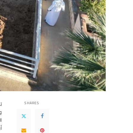
SHARES
ت
و
ا
أ