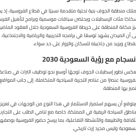
متلك منطقة الجوف بنية تحتية متقدمة نسبيًا في قطاع الفروسية، إذ 
كاكا مئات الإسطبلات ويحتضن سباقات موسمية وبرامج لتأهيل الفرسان 
زز مكانة المنطقة على خريطة الفروسية السعودية خلال العقود الماضية. 
لى أن الميدان يشهد توسعًا في برامجه التدريبية والرياضية والاجتماعية،
لقطاع ويزيد من جاذبيته للسكان والزوار على حد سواء.
نسجام مع رؤية السعودية 2030
عكس تطور
إسطبلات
الجوف توجهًا أوسع نحو توظيف التراث في صناعة 
لفروسية عنصرًا من عناصر التجربة السياحية المتكاملة، إلى جانب المواقع ا
تميز بها المنطقة.
يتوقع أن يسهم استمرار الاستثمار في هذا النوع من الوجهات في تعزيز
ناطق السياحة الريفية في المملكة. خاصة مع تنامي الطلب على التجارب 
لثقافة والطبيعة والأنشطة التفاعلية، بما يرسخ حضور الفروسية بوصفها ج
لسعودية وليس مجرد إرث تاريخي.