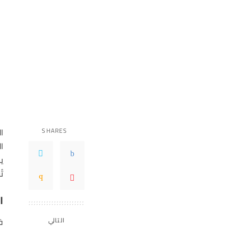
SHARES
ا
ا
ي
ت
ا
ف
التالي