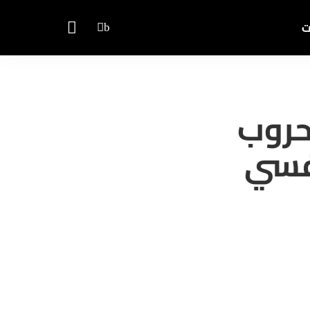
ت
حروب
نفسي