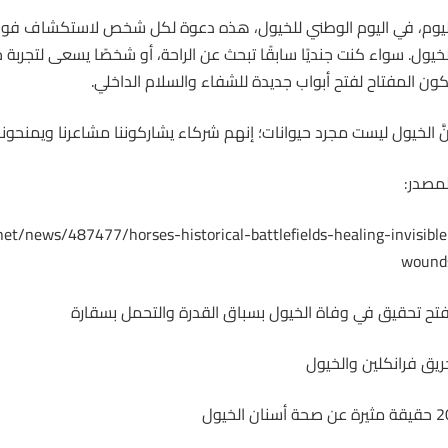
ليوم، في اليوم الوطني
للخيول
، هذه دعوة لكل شخص لاستكشاف فوائد 
لخيول. سواء كنت جنديًا سابقًا تبحث عن الراحة، أو شخصًا يسعى لتجربة 
كون المفتاح لفتح أبواب جديدة للشفاء والسلام الداخلي.
نَّ الخيول ليست مجرد حيوانات؛ إنهم شركاء يشاركوننا مشاعرنا ويمنحوننا 
لمصدر:
et/news/487477/horses-historical-battlefields-healing-invisible
wound
تح تحقيق في وفاة الخيول بسباق القدرة والتحمل بسقارة
ريق فرانكلين والخيول
رة عن صحة أسنان الخيول