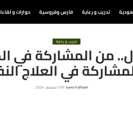
عودية
تدريب و رعاية
فارس وفروسية
حوارات و لقاءا
تدريب و رعاية
ل.. من المشاركة في ال
لمشاركة في العلاج ال
sumo halloum
15 ديسمبر، 2024
Posted
by