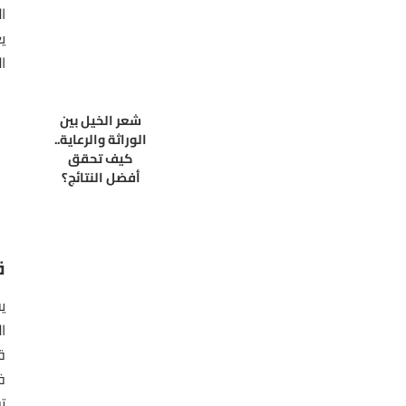
ا
ي
ا
شعر الخيل بين
الوراثة والرعاية..
كيف تحقق
أفضل النتائج؟
ق
ي
ا
ق
ت