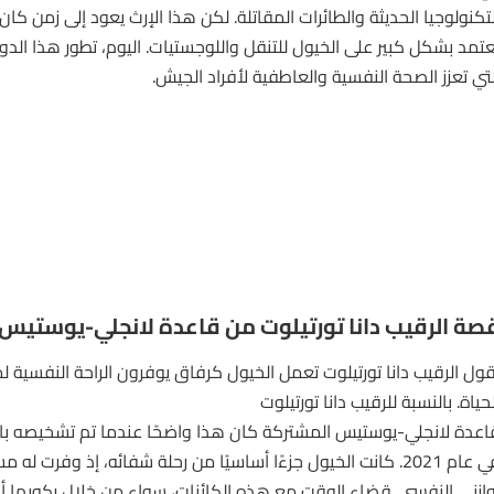
لتكنولوجيا الحديثة والطائرات المقاتلة. لكن هذا الإرث يعود إلى زمن كا
عتمد بشكل كبير على الخيول للتنقل واللوجستيات. اليوم، تطور هذا الدور 
لتي تعزز الصحة النفسية والعاطفية لأفراد الجيش.
صة الرقيب دانا تورتيلوت من قاعدة لانجلي-يوستيس 
قول الرقيب دانا تورتيلوت تعمل
الخيول
كرفاق يوفرون الراحة النفسية 
لحياة. بالنسبة للرقيب دانا تورتيلوت
اعدة لانجلي-يوستيس المشتركة كان هذا واضحًا عندما تم تشخيصه با
في عام 2021. كانت الخيول جزءًا أساسيًا من رحلة شفائه، إذ وفرت له
وازني النفسي. قضاء الوقت مع هذه الكائنات، سواء من خلال ركوبها أو 