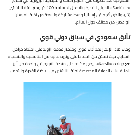
السعودية بعد حصوله على المركز الثالث والميدالية البرونزية في
سباق
«Sanlúcar»
الدولي للقدرة والتحمل لمسافة 100 كيلومتر لفئة الناشئين
(JR)، والذي أقيم في إسبانيا وسط مشاركة واسعة من نخبة الفرسان
الواعدين من مختلف دول العالم.
تألق سعودي في سباق دولي قوي
وجاء هذا الإنجاز بعد أداء قوي ومتميز قدمه الزويد على امتداد مراحل
السباق
. حيث تمكن من الحفاظ على وتيرة عالية من التنافسية والانسجام
مع جواده «Karsik»، ليحجز مكانه على منصة التتويج في واحدة من أبرز
المنافسات الدولية المخصصة لفئة الناشئين في رياضة القدرة والتحمل.