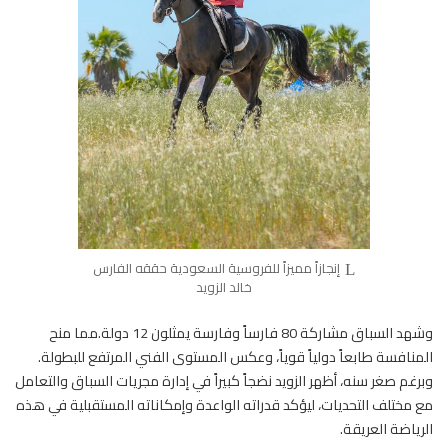
إنجازاً مميزاً للفروسية السعودية حققه الفارس
خالد الزويد
وشهد السباق مشاركة 80 فارساً وفارسة يمثلون 12 دولة.مما منح
المنافسة طابعاً دولياً قوياً، وعكس المستوى الفني المرتفع للبطولة.
وبرغم صغر سنه، أظهر الزويد نضجاً كبيراً في إدارة مجريات السباق والتعامل
مع مختلف التحديات، ليؤكد قدراته الواعدة وإمكاناته المستقبلية في هذه
الرياضة العريقة.