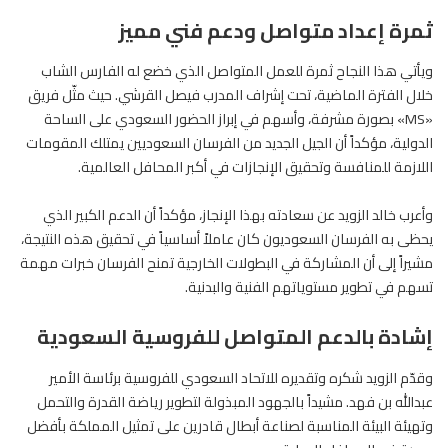
ثمرة إعداد متواصل ودعم فني مميز
ويأتي هذا النجاح ثمرة للعمل المتواصل الذي خضع له الفارس الشاب
خلال الفترة الماضية، تحت إشراف المدرب فيصل القرشي. حيث مثّل فريق
«MS» بصورة مشرفة، وأسهم في إبراز الحضور السعودي على الساحة
الدولية، مؤكداً أن الجيل الجديد من الفرسان السعوديين يمتلك المقومات
اللازمة للمنافسة وتحقيق الإنجازات في أكبر المحافل العالمية.
وأعرب خالد الزويد عن سعادته بهذا الإنجاز، مؤكداً أن الدعم الكبير الذي
يحظى به الفرسان السعوديون كان عاملاً أساسياً في تحقيق هذه النتيجة،
مشيراً إلى أن المشاركة في البطولات الخارجية تمنح الفرسان خبرات مهمة
تسهم في تطوير مستوياتهم الفنية والبدنية.
إشادة بالدعم المتواصل للفروسية السعودية
وقدّم الزويد شكره وتقديره للاتحاد السعودي للفروسية برئاسة الأمير
عبدالله بن فهد. مشيداً بالجهود المبذولة لتطوير رياضة القدرة والتحمل
وتهيئة البيئة المناسبة لصناعة أبطال قادرين على تمثيل المملكة بأفضل