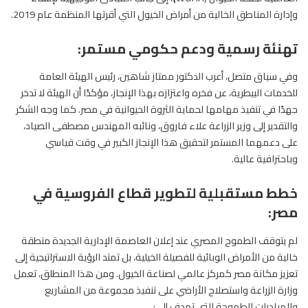
وإدارة المناطق الخالية من أمراض
الخيول
التي أقرتها المنظمة عام 2019.
تهنئة رسمية ودعم حكومي مستمر:
وفي سياق متصل، أعرب الدكتور ممتاز شاهين، رئيس الهيئة العامة
للخدمات البيطرية، عن فخره واعتزازه بهذا الإنجاز، مؤكدًا أن الهيئة لا تدخر
جهدًا في تنفيذ مهامها لحماية الثروة الحيوانية في مصر. كما وجه الشكر
والتقدير إلى وزير الزراعة علاء فاروق، ونائبه المهندس مصطفى الصياد،
على دعمهما المستمر لتحقيق هذا الإنجاز الكبير في وقت قياسي
وباحترافية عالية.
خطط مستقبلية لتطوير قطاع الفروسية في
مصر:
لم يتوقف الطموح المصري عند إعلان العاصمة الإدارية الجديدة منطقة
خالية من الأمراض الوبائية للفصيلة الخيلية، بل تمتد الرؤية الاستراتيجية إلى
تعزيز مكانة مصر كمركز عالمي لصناعة الخيول. ومن هذا المنطلق، تعمل
وزارة الزراعة واستصلاح الأراضي على تنفيذ مجموعة من المشاريع
والمبادرات الطموحة التي تهدف إلى: