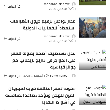
mohanad.alhamwi
Posted
أقرأ المزيد
5 أغسطس، 2026
by
مصر تواصل ترقيم خيول الأهرامات
استعداداً للفعاليات الدولية
mohanad.alhamwi
Posted
أقرأ المزيد
5 أغسطس، 2026
by
لندن تستضيف أضخم بطولة للقفز
على الحواجز في تاريخ بريطانيا مع
جوائز قياسية
sumo halloum
5 أغسطس، 2026
أقرأ المزيد
Posted
by
«خود» تمنح انطلاقة قوية لمهرجان
العين للهجن وتؤكد تصاعد المنافسة
في أشواط اللقايا