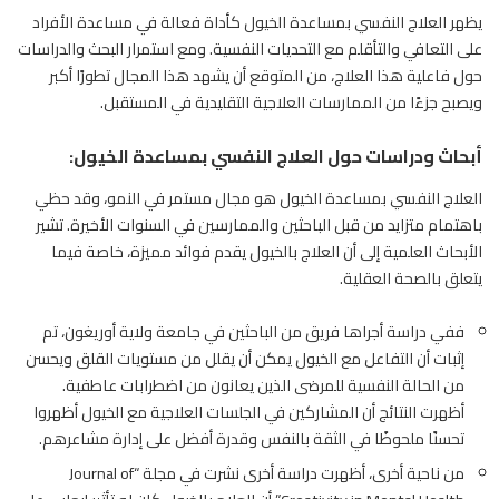
يظهر العلاج النفسي بمساعدة الخيول كأداة فعالة في مساعدة الأفراد
على التعافي والتأقلم مع التحديات النفسية. ومع استمرار البحث والدراسات
حول فاعلية هذا العلاج، من المتوقع أن يشهد هذا المجال تطورًا أكبر
ويصبح جزءًا من الممارسات العلاجية التقليدية في المستقبل.
أبحاث ودراسات حول العلاج النفسي بمساعدة الخيول:
العلاج النفسي بمساعدة الخيول هو مجال مستمر في النمو، وقد حظي
باهتمام متزايد من قبل الباحثين والممارسين في السنوات الأخيرة. تشير
الأبحاث العلمية إلى أن العلاج بالخيول يقدم فوائد مميزة، خاصة فيما
يتعلق بالصحة العقلية.
ففي دراسة أجراها فريق من الباحثين في جامعة ولاية أوريغون، تم
إثبات أن التفاعل مع
الخيول
يمكن أن يقلل من مستويات القلق ويحسن
من الحالة النفسية للمرضى الذين يعانون من اضطرابات عاطفية.
أظهرت النتائج أن المشاركين في الجلسات العلاجية مع الخيول أظهروا
تحسنًا ملحوظًا في الثقة بالنفس وقدرة أفضل على إدارة مشاعرهم.
من ناحية أخرى، أظهرت دراسة أخرى نشرت في مجلة “Journal of