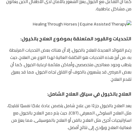
كما أن التفاعل مع الخيول يعزز الشعور بالأمان لدى الأطفال الذين يعانون
من مشاكل عاطفية.
التحديات والقيود المتعلقة بموضوع العلاج بالخيول:
رغم الفوائد العديدة للعلاج بالخيول، إلا أن هناك بعض التحديات المرتبطة
به. من أبرز هذه التحديات هو التكلفة العالية لهذا النوع من العلاج، حيث
يتطلب وجود معالجين متخصصين وأماكن ملائمة لرعاية الخيول. كما أن
بعض المرضى قد يشعرون بالخوف أو القلق تجاه الخيول، مما قد يعيق
تقدم العلاج.
العلاج بالخيول في سياق العلاج الشامل:
يعد العلاج بالخيول جزءًا من علاج شامل يتضمن عادة علاجًا نفسيًا تقليديًا،
مثل العلاج السلوكي المعرفي (CBT). حيث يتم دمج العلاج بالخيول مع
استراتيجيات أخرى مثل العلاج بالفن أو العلاج بالموسيقى، مما يعزز من
فعالية العلاج ويؤدي إلى نتائج أفضل.