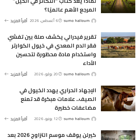
لماذا يُعد كتاب “التكاثر في الخيل”
المرجع الأهم عالميًا؟
sumo halloum
6 أغسطس، 2026
أقرأ المزيد
Posted
by
تقرير فيدرالي يكشف صلة بين تفشي
فقر الدم المعدي في خيول الكوارتر
واستخدام مادة محظورة لتحسين
الأداء
sumo halloum
20 يوليو، 2026
أقرأ المزيد
Posted
by
الإجهاد الحراري يهدد الخيول في
الصيف.. علامات مبكرة قد تمنع
مضاعفات خطيرة
sumo halloum
12 يونيو، 2026
أقرأ المزيد
Posted
by
كيرلن يوقف موسم التزاوج 2026 بعد