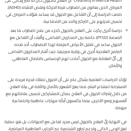
Creativity in Mental Health” أن العلاج بالخيول كان له تأثير إيجابي على
المرضى الذين يعانون من اضطراب فرط الحركة ونقص الانتباه (ADHD).
خلصت الدراسة إلى أن التفاعل مع الخيول قد يساعد هؤلاء المرضى في
تحسين قدرتهم على التركيز والحد من الاندفاعية.
دراسة أخرى ركزت على العلاج بالخيول كجزء من علاج اضطراب ما بعد
الصدمة (PTSD)، خاصة بين المحاربين القدامى، وأثبتت أن التفاعل مع
الخيول ساعد في تقليل الأعراض المزمنة لهذا الاضطراب. أحد هذه
البرامج العلاجية أُجري في ولاية فيرجينيا، حيث أشار المحاربون القدامى
إلى أنَّ العلاقة مع الخيول أعادت لهم الإحساس بالاتصال العاطفي
والأمان.
تؤكد الدراسات العلمية بشكل عام على أن الخيول تمتلك قدرة فريدة على
الاستجابة لمشاعر البشر، مما يعزز الشعور بالأمان والثقة في بيئة العلاج.
من خلال إشراك ا
لخيول في العلاج
، يمكن للمشاركين تحسين علاقاتهم مع
أنفسهم ومع الآخرين، بينما يكتسبون أيضًا مهارات عاطفية واجتماعية
مهمة.
في النهاية إنَّ العلاج بالخيول ليس مجرد تفاعل مع الحيوانات، بل هو عملية
تعزز الوعي الذاتي وتدعم تطور الشخصية عبر التجارب العاطفية المباشرة.