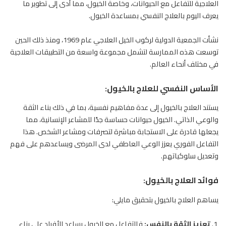
العلاجية للتفاعل مع الحيوانات، وخاصة الخيول، مما أدى إلى تطوير ما
يعرف اليوم بالعلاج النفسي بمساعدة الخيول.
نشأت الجمعية الدولية لركوب الخيل العلاجي عام 1969، ومنذ ذلك الحين
توسعت هذه الممارسة لتشمل مجموعة واسعة من التطبيقات العلاجية
في مختلف أنحاء العالم.
الأساس النفسي للعلاج بالخيول:
يستند العلاج بالخيول إلى عدة مفاهيم نفسية، بما في ذلك بناء الثقة
والوعي الذاتي. الخيول حيوانات حساسة جدًا للمشاعر الإنسانية، مما
يجعلها قادرة على الاستجابة مباشرة لتصرفات ومشاعر الشخص. هذا
التفاعل الفوري يعزز الوعي العاطفي لدى المرضى ويساعدهم على فهم
وتعديل سلوكياتهم.
فوائد العلاج بالخيول:
يساهم العلاج بالخيول بتحقيق مايلي:
تعزيز الثقة بالنفس
:
فالتفاعل مع
الخيول
يساعد الأفراد على بناء