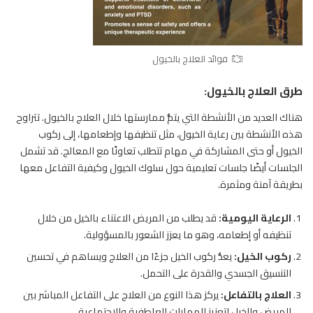
فوائد العلاج بالخيول
طرق العلاج بالخيول:
هناك العديد من الأنشطة التي يتمُّ ممارستها خلال العلاج بالخيول. تتراوح
هذه الأنشطة بين رعاية
الخيول
، مثل تنظيفها وإطعامها، إلى ركوب
الخيول أو حتى المشاركة في مهام تتطلب تعاونًا مع المعالج. قد تشمل
الجلسات أيضًا جلسات تعليمية حول سلوك الخيول وكيفية التفاعل معها
بطريقة آمنة ومثمرة.
الرعاية اليومية
:
قد يطلب من المريض الاعتناء بالخيل من خلال
تنظيفه أو إطعامه، وهو ما يعزز الشعور بالمسؤولية.
ركوب الخيل
:
يعدُّ ركوب الخيل جزءًا من العلاج ويساهم في تحسين
التنسيق الجسدي والقدرة على التحمل.
العلاج بالتفاعل
:
يركز هذا النوع من العلاج على التفاعل المباشر بين
المريض والخيل لتعزيز المهارات العاطفية والاجتماعية.