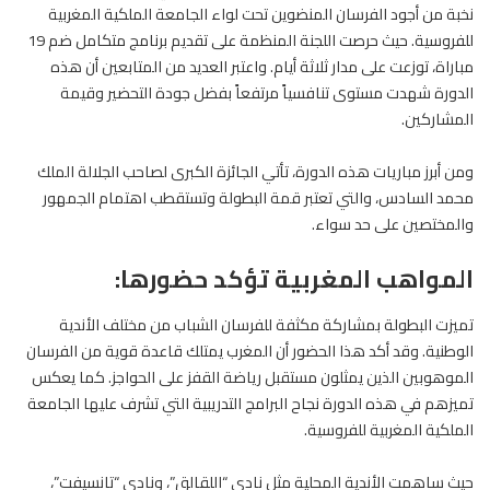
نخبة من أجود الفرسان المنضوين تحت لواء الجامعة الملكية المغربية
للفروسية. حيث حرصت اللجنة المنظمة على تقديم برنامج متكامل ضم 19
مباراة، توزعت على مدار ثلاثة أيام. واعتبر العديد من المتابعين أن هذه
الدورة شهدت مستوى تنافسياً مرتفعاً بفضل جودة التحضير وقيمة
المشاركين.
ومن أبرز مباريات هذه الدورة، تأتي الجائزة الكبرى لصاحب الجلالة الملك
محمد السادس، والتي تعتبر قمة البطولة وتستقطب اهتمام الجمهور
والمختصين على حد سواء.
المواهب المغربية تؤكد حضورها:
تميزت البطولة بمشاركة مكثفة للفرسان الشباب من مختلف الأندية
الوطنية. وقد أكد هذا الحضور أن المغرب يمتلك قاعدة قوية من الفرسان
الموهوبين الذين يمثلون مستقبل رياضة القفز على الحواجز. كما يعكس
تميزهم في هذه الدورة نجاح البرامج التدريبية التي تشرف عليها الجامعة
الملكية المغربية للفروسية.
حيث ساهمت الأندية المحلية مثل نادي “اللقالق”، ونادي “تانسيفت”،