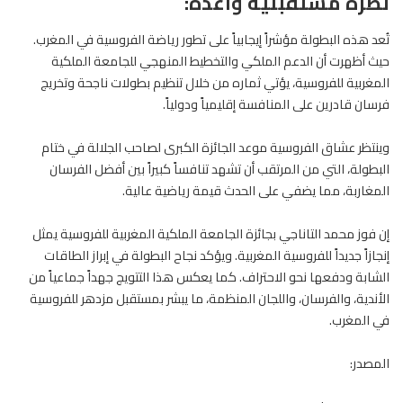
نظرة مستقبلية واعدة:
تُعد هذه البطولة مؤشراً إيجابياً على تطور رياضة الفروسية في المغرب.
حيث أظهرت أن الدعم الملكي والتخطيط المنهجي للجامعة الملكية
المغربية للفروسية، يؤتي ثماره من خلال تنظيم بطولات ناجحة وتخريج
فرسان قادرين على المنافسة إقليمياً ودولياً.
وينتظر عشاق
الفروسية
موعد الجائزة الكبرى لصاحب الجلالة في ختام
البطولة، التي من المرتقب أن تشهد تنافساً كبيراً بين أفضل الفرسان
المغاربة، مما يضفي على الحدث قيمة رياضية عالية.
إن فوز محمد التاناجي بجائزة الجامعة الملكية المغربية للفروسية يمثل
إنجازاً جديداً للفروسية المغربية. ويؤكد نجاح البطولة في إبراز الطاقات
الشابة ودفعها نحو الاحتراف. كما يعكس هذا التتويج جهداً جماعياً من
الأندية، والفرسان، واللجان المنظمة، ما يبشر بمستقبل مزدهر
للفروسية
في المغرب.
المصدر: