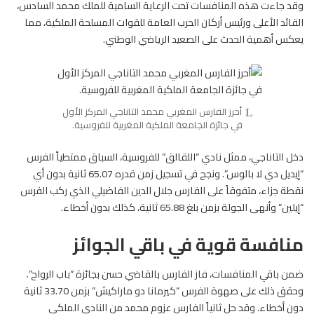
وقد جاءت هذه المنافسات تحت الرعاية السامية للملك محمد السادس،
القائد الأعلى ورئيس أركان الحرب العامة للقوات المسلحة الملكية، مما
يعكس أهمية الحدث على الصعيد الرياضي الوطني.
أحرز الفارس المغربي محمد التاناجي المركز الأول
في جائزة الجامعة الملكية المغربية للفروسية.
دخل التاناجي، ممثل نادي “اللقالق” للفروسية، السباق ممتطياً الفرس
“إيديل دي لا بالوس”. ونجح في تسجيل زمن قدره 65.07 ثانية بدون أي
نقطة جزاء، متفوقاً على الفارس جلال الدين الفاضيلي الذي ركب
الفرس
“إيلين” وأنهى الجولة بزمن بلغ 65.88 ثانية، كذلك بدون أخطاء.
منافسة قوية في باقي الجوائز
ضمن باقي المنافسات، فاز الفارس بالقاضي حسن بجائزة “باب الرواح”.
وحقق ذلك على صهوة الفرس “كيرمانا دو ماراكيش” بزمن 33.70 ثانية
دون أخطاء. وقد حل ثانياً الفارس عزوم محمد من النادي الملكي