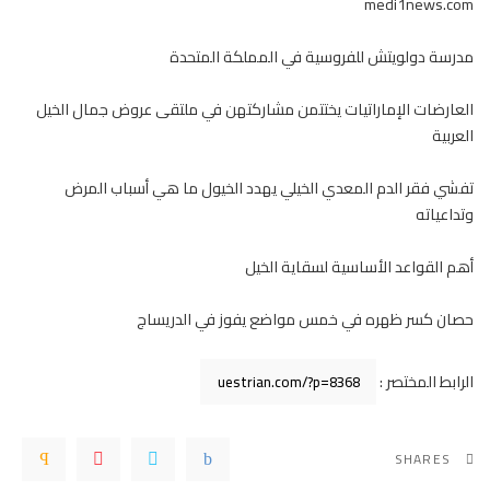
medi1news.com
مدرسة دولويتش للفروسية في المملكة المتحدة
العارضات الإماراتيات يختتمن مشاركتهن في ملتقى عروض جمال الخيل
العربية
تفشي فقر الدم المعدي الخيلي يهدد الخيول ما هي أسباب المرض
وتداعياته
أهم القواعد الأساسية لسقاية الخيل
حصان كسر ظهره في خمس مواضع يفوز في الدريساج
الرابط المختصر :
SHARES