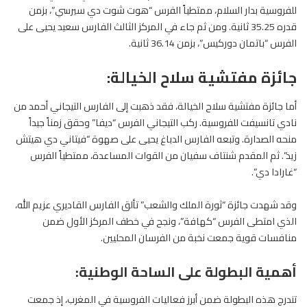
للفروسية بدار السلام، ممتطياً الفرس “هوت شوت دي سيرسي”، بزمن
قدره 35.25 ثانية. ومن ثم جاء في المركز الثالث الفارس سعيد يحيى على
الفرس “باتمان دوركيس”، بزمن 36.14 ثانية.
جائزة مفتشية سلاح الخيالة:
أما جائزة مفتشية سلاح الخيالة، فقد ذهبت إلى الفارس التيجاني أحمد من
نادي تانسيفت للفروسية. ركب التيجاني الفرس “ديفا” وحقق زمناً جيداً
منحه الصدارة. وتبعه الفارس الدباغ يحيى على صهوة “فيتاني دي هيتش
زيد”. ثم المقدم شنتاف سفيان من القوات المساعدة، ممتطياً الفرس
“غارادا دي”.
وقد شهدت جائزة “ثورة الملك والشعب” تألق الفارس القاديري عزيم الله،
الذي امتطى الفرس “كهافة”، ونجح في خطف المركز الأول ضمن
منافسات قوية جمعت نخبة من الفرسان المحليين.
أهمية البطولة على الساحة الوطنية:
تندرج هذه البطولة ضمن أبرز فعاليات الفروسية في المغرب، إذ جمعت