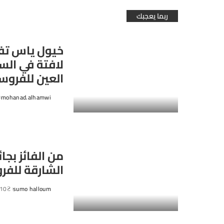
ربما يعجبك
خيول ياس تف
لافتة في الس
العين للفروس
mohanad.alhamwi
Posted
by
من الفائز بجائ
الشارقة للفر
sumo halloum
10 مارس، 025
Posted
by