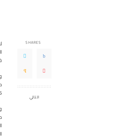
SHARES
ل
ا
في
و
م
.
التالي
و
ا