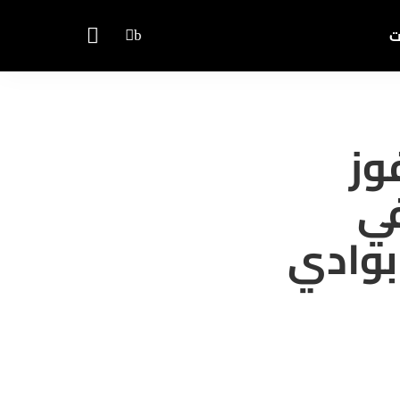
ت
وز
في
 بوادي