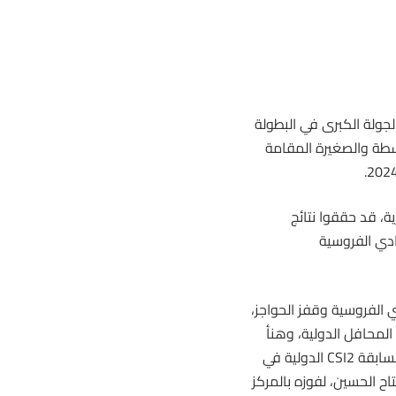
جولة الكبرى في البطولة
وسطة والصغيرة المقامة
ة، قد حققوا نتائج
دي الفروسية
ي
الفروسية
وقفز الحواجز،
ثيل مشرف للنادي في المحافل الدولية، وهنأ
الغنيمي الفارس محمد الشناوي، لفوزه بجائزة متوسط الجولة الكبرى لمسابقة CSI2 الدولية في
اح الحسين، لفوزه بالمركز