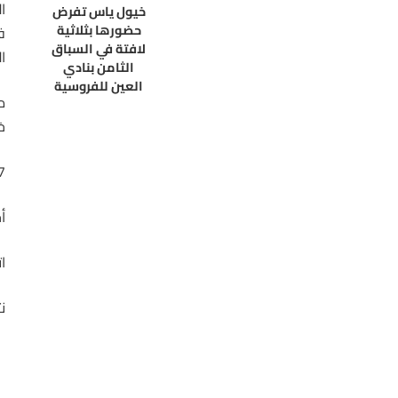
ا
خيول ياس تفرض
حضورها بثلاثية
ف
لافتة في السباق
ا
الثامن بنادي
العين للفروسية
م
خ
7 تطبيقات لمساعدة الفر
أجمل 
ا
ن