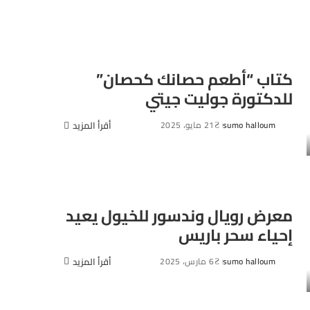
كتاب “أطعم حصانك كحصان”
للدكتورة جوليت جيتي
sumo halloum
21 مايو، 2025
أقرأ المزيد
Posted
by
معرض رويال وندسور للخيول يعيد
إحياء سحر باريس
sumo halloum
6 مارس، 2025
أقرأ المزيد
Posted
by