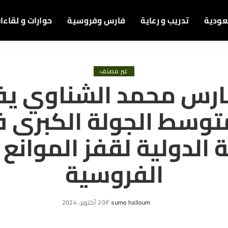
عودية
تدريب و رعاية
فارس وفروسية
حوارات و لقاءا
غير مصنف
ارس محمد الشناوي يف
توسط الجولة الكبرى 
 الدولية لقفز الموانع
الفروسية
sumo halloum
20 أكتوبر، 2024
Posted
by