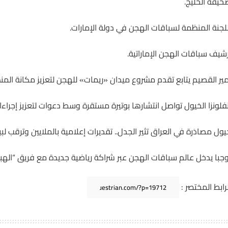
حيفة الخليج.
للجنة المنظمة لسباقات الهجن في دولة الإمارات.
رشيف سباقات الهجن الإماراتية.
مير القصيم يتابع تقدم مشروع ميدان «ريمات» للهجن لتعزيز مكانة المن
نفلونزا الخيول تواصل انتشارها بوتيرة مستقرة وسط دعوات لتعزيز إجراءا
يول مصادَرة في العراق تثير الجدل.. تقديرات إعلامية بالملايين وترقب ل
وجبا يدخل عالم سباقات الهجن عبر شراكة رياضية جديدة مع فريق “الهب
لرابط المختصر :