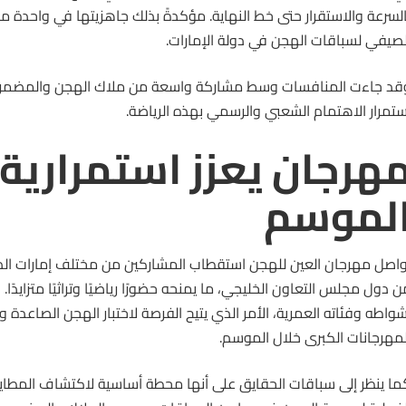
السرعة والاستقرار حتى خط النهاية. مؤكدةً بذلك جاهزيتها في واحدة 
لصيفي لسباقات الهجن في دولة الإمارات.
قد جاءت المنافسات وسط مشاركة واسعة من ملاك الهجن والمضمري
ستمرار الاهتمام الشعبي والرسمي بهذه الرياضة.
هرجان يعزز استمرارية
لموسم
واصل مهرجان العين
للهجن
استقطاب المشاركين من مختلف إمارات الدو
ن دول مجلس التعاون الخليجي، ما يمنحه حضورًا رياضيًا وتراثيًا متزايدًا. 
شواطه وفئاته العمرية، الأمر الذي يتيح الفرصة لاختبار الهجن الصاعدة
لمهرجانات الكبرى خلال الموسم.
ما ينظر إلى سباقات الحقايق على أنها محطة أساسية لاكتشاف المطايا ال