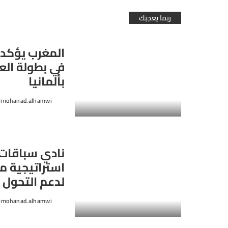
ربما يعجبك
المغرب يؤكد 
بألمانيا
mohanad.alhamwi
Posted
by
نادي سباقات 
استراتيجية م
لدعم التحول 
mohanad.alhamwi
Posted
by