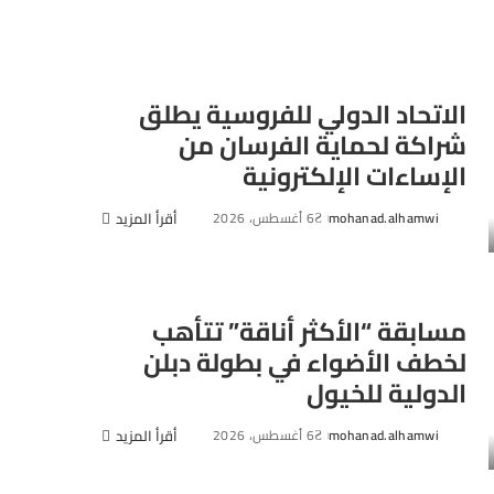
الاتحاد الدولي للفروسية يطلق
شراكة لحماية الفرسان من
الإساءات الإلكترونية
mohanad.alhamwi
6 أغسطس، 2026
أقرأ المزيد
Posted
by
مسابقة “الأكثر أناقة” تتأهب
لخطف الأضواء في بطولة دبلن
الدولية للخيول
mohanad.alhamwi
6 أغسطس، 2026
أقرأ المزيد
Posted
by