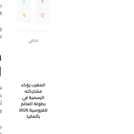
ب
ا
و
ا
التالي
م
ا
المغرب يؤكد
ي
مشاركته
م
الرسمية في
أ
بطولة العالم
للفروسية 2026
ا
بألمانيا
ك