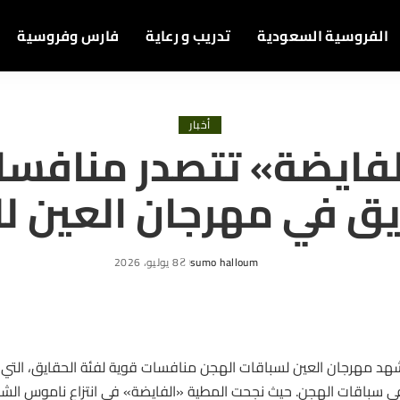
الفروسية السعودية
تدريب و رعاية
فارس وفروسية
أخبار
لفايضة» تتصدر منافسا
يق في مهرجان العين ل
sumo halloum
8 يوليو، 2026
Posted
by
هد مهرجان العين لسباقات الهجن منافسات قوية لفئة الحقايق، التي تع
ي سباقات الهجن. حيث نجحت المطية «الفايضة» في انتزاع ناموس الشوط