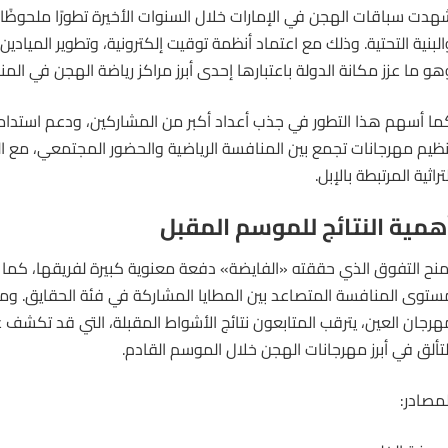
هدت
سباقات
الهجن في الإمارات خلال السنوات الأخيرة تطورًا ملحوظًا
البنية التحتية. وذلك مع اعتماد أنظمة توقيت إلكترونية، وتطوير الميادين،
هو ما عزز مكانة الدولة باعتبارها إحدى أبرز مراكز رياضة الهجن في المن
ما أسهم هذا التطور في جذب أعداد أكبر من المشاركين، ودعم استدام
نظيم مهرجانات تجمع بين المنافسة الرياضية والحضور المجتمعي، مع ا
تراثية المرتبطة بالإبل.
همية النتائج للموسم المقبل
منح التفوق الذي حققته «الفايضة» دفعة معنوية كبيرة لفريقها، كما
ستوى المنافسة المتصاعد بين المطايا المشاركة في فئة الحقايق. وم
هرجان العين، يترقب المتابعون نتائج الأشواط المقبلة، التي قد تكش
لتألق في أبرز مهرجانات الهجن خلال الموسم القادم.
لمصادر: