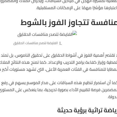
لفعلية لمسيرة الهجن في ميادين السباقات، ويحرص الملاك والمضمرون 
اعتبارها مؤشرًا مهمًا على الإمكانات المستقبلية.
نافسة تتجاوز الفوز بالشوط
الفايضة تتصدر منافسات الحقايق
ا تقتصر أهمية الفوز في أشواط الحقايق على تحقيق الناموس، بل تمتد إلى
لمطية وإبراز كفاءة برامج التدريب والإعداد. كما تمنح هذه النتائج الملا
لمطايا للمنافسة في الفئات العمرية الأعلى، التي تشهد مستويات أكبر 
ما أن استمرار تنظيم هذه السباقات على مدار الموسم يسهم في رفع 
لمضمرين فرصة لتقييم الأداء بصورة تدريجية، بما ينعكس على المستوى
لدولة.
ياضة تراثية برؤية حديثة