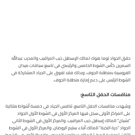
حقق الجواد توما هوك لمالك الإسطبل ذيب المراقيب والمدرب عبدالله
السمرين كأس الشوط الخامس والرئيسي في تاسع سباقات ميدان
الفروسية
بمنطقة الجوف. وبذلك فقد تفوق على الجياد المشاركة في
الشوط الرئيس على دعم إمارة منطقة الجوف.
منافسات الحفل التاسع:
وشهدت منافسات الحفل التاسع، تنافس الجياد في خمسة أشواط متتالية
على المراكز الأولى.سجل فيها المركز الأول في الشوط الأول الجواد
“نشيان” للمالك إسطبل ذيب المراقيب. والمركز الأول في الشوط الثاني
الجواد “درة النخبة” للمالك أبناء سليم الروضان. والمركز الأول في الشوط
الثالث “جوهرة الميق” للمالك عبدالعزيز المديني. والمركز الأول في الشوط