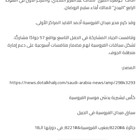
الرابع “البيدخ” للمالك أبناء سليم الروضان.
وقد كرم مدير ميدان
الفروسية
أحمد القايد المراكز الأولى.
وتنافست الجياد المشاركة في الحفل التاسع بواقع 57 جوادًا مشاركًا،
تشكل سباقات الفروسية لهم مضمار منافسات أسبوعية على دعم إمارة
منطقة الجوف.
المصدر:
https://news.dotalkhalij.com/saudi-arabia-news/amp/29843293
كأس لبشيرية يدشن موسم الفروسية
سباق ميدان الفروسية في الجبيل
جائزة &#8220;مغرب الفروسية&#8221; في دورتها الـ18