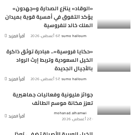
«الوقاد» ينتزع الصدارة و«جهدون»
يؤكد التفوق في أمسية قوية بميدان
الملك خالد للفروسية
sumo halloum
6 أغسطس، 2026
أقرأ المزيد
Posted
by
«حكايا فروسية».. مبادرة توثق ذاكرة
الخيل السعودية وتربط إرث الرواد
بالأجيال الجديدة
sumo halloum
5 أغسطس، 2026
أقرأ المزيد
Posted
by
جوائز مليونية وفعاليات جماهيرية
تعزز مكانة موسم الطائف
mohanad.alhamwi
Posted
أقرأ المزيد
2 أغسطس، 2026
by
الخيل العربية الأصيلة تضفي بُعدًا