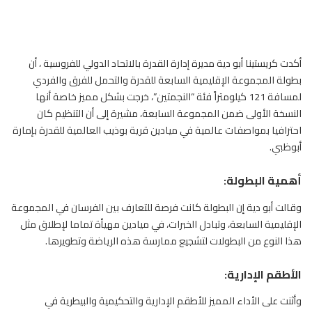
أكدت كريستينا أبو دية مديرة إدارة القدرة بالاتحاد الدولي
للفروسية
، أن
بطولة المجموعة الإقليمية السابعة للقدرة والتحمل للفرق والفردي
لمسافة 121 كيلومتراً فئة “النجمتين”، خرجت بشكل مميز خاصة أنها
النسخة الأولى ضمن المجموعة السابعة، مشيرة إلى أن التنظيم كان
احترافيا بمواصفات عالمية في ميادين قرية بوذيب العالمية للقدرة بإمارة
أبوظبي.
أهمية البطولة:
وقالت أبو دية إن البطولة كانت فرصة للتعارف بين الفرسان في المجموعة
الإقليمية السابعة، وتبادل الخبرات، في ميادين مهيأة تماما لإطلاق مثل
هذا النوع من البطولات لتشجيع ممارسة هذه الرياضة وتطويرها.
الأطقم الإدارية:
وأثنت على الأداء المميز للأطقم الإدارية والتحكيمية والبيطرية في