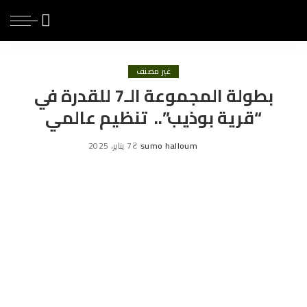
غير مصنف
بطولة المجموعة الـ7 للقدرة في
“قرية بوذيب”.. تنظيم عالمي
sumo halloum
7 يناير، 2025
Posted
by