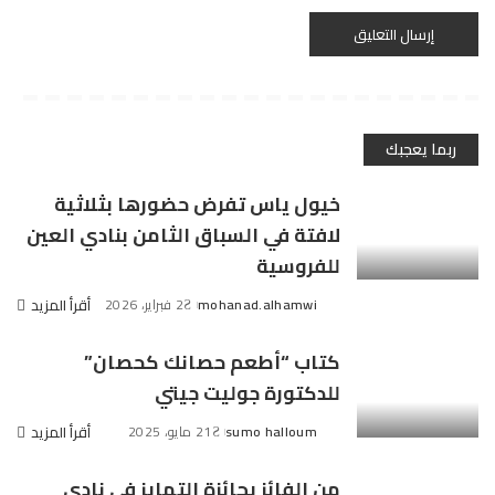
ربما يعجبك
خيول ياس تفرض حضورها بثلاثية
لافتة في السباق الثامن بنادي العين
للفروسية
mohanad.alhamwi
2 فبراير، 2026
أقرأ المزيد
Posted
by
كتاب “أطعم حصانك كحصان”
للدكتورة جوليت جيتي
sumo halloum
21 مايو، 2025
أقرأ المزيد
Posted
by
من الفائز بجائزة التمايز في نادي