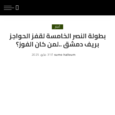
أخبار
بطولة النصر الخامسة لقفز الحواجز
بريف دمشق ..لمن كان الفوز؟
sumo halloum
31 مايو، 2025
Posted
by