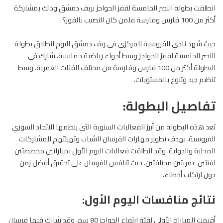
انطلقت بطولة النصر الخامسة لقفز الحواجز بريف دمشق وذلك بمشاركة
أكثر من 100
فارس
وفارسة فلمن كان النصيب بالفوز؟
حيث شهد نادي الفروسية المركزي في ريف دمشق اليوم انطلاق بطولة
النصر الخامسة لقفز الحواجز وسط أجواء رياضية حماسية. شارك في
البطولة أكثر من 100 فارس وفارسة من مختلف الفئات العمرية، وسط
تنظيم جيد وتنوع بالمستويات.
تفاصيل البطولة:
تعد هذه البطولة من أبرز الفعاليات السنوية التي ينظمها الاتحاد السوري
للفروسية، بهدف تطوير مهارات الفرسان الشباب وتهيئتهم للمشاركات
المحلية والدولية. وقد انطلقت فعاليات اليوم الأول بمباراتين مخصصتين
لفئتين عمريتين مختلفتين، حيث تنافس الفرسان على تحقيق أفضل زمن
دون ارتكاب أخطاء.
نتائج منافسات اليوم الأول:
أقيمت المباراة الأولى لفئة ارتفاع الحواجز 80 سم، وقد شارك فيها فرسان