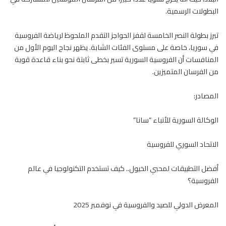
البطولات الرسمية.
تبرز بطولة النصر الخامسة لقفز الحواجز التقدم الملحوظ لرياضة
الفروسية
في سوريا، خاصة على مستوى الفئات الشابة. يظهر نجاح اليوم الأول من
المنافسات أن الفروسية السورية تسير بخطى ثابتة نحو بناء قاعدة قوية
من الفرسان المتميزين.
المصادر:
الوكالة السورية للأنباء “سانا”
الاتحاد السوري للفروسية
أفضل التطبيقات لمحبي الخيول.. كيف تستخدم التكنولوجيا في عالم
الفروسية؟
المعرض الدولي للصيد والفروسية في نوفمبر 2025