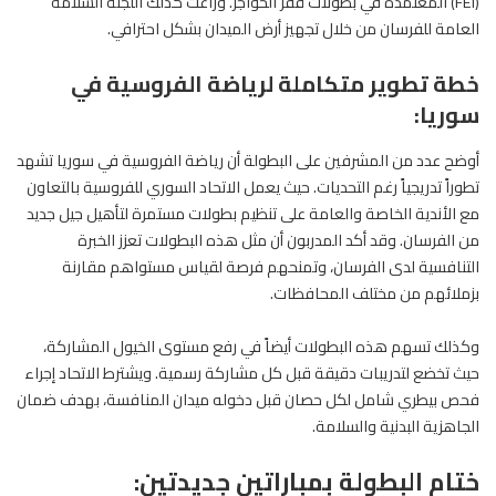
(FEI) المعتمدة في بطولات قفز الحواجز. وراعت كذلك اللجنة السلامة
العامة للفرسان من خلال تجهيز أرض الميدان بشكل احترافي.
خطة تطوير متكاملة لرياضة الفروسية في
سوريا:
أوضح عدد من المشرفين على البطولة أن رياضة الفروسية في سوريا تشهد
تطوراً تدريجياً رغم التحديات. حيث يعمل الاتحاد السوري للفروسية بالتعاون
مع الأندية الخاصة والعامة على تنظيم بطولات مستمرة لتأهيل جيل جديد
من الفرسان. وقد أكد المدربون أن مثل هذه البطولات تعزز الخبرة
التنافسية لدى الفرسان، وتمنحهم فرصة لقياس مستواهم مقارنة
بزملائهم من مختلف المحافظات.
وكذلك تسهم هذه البطولات أيضاً في رفع مستوى الخيول المشاركة،
حيث تخضع لتدريبات دقيقة قبل كل مشاركة رسمية. ويشترط الاتحاد إجراء
فحص بيطري شامل لكل حصان قبل دخوله ميدان المنافسة، بهدف ضمان
الجاهزية البدنية والسلامة.
ختام البطولة بمباراتين جديدتين: