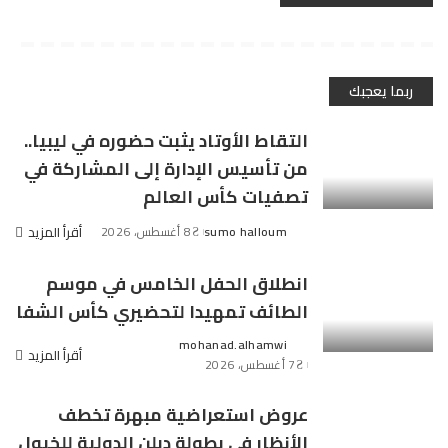
ربما يعجبك
التقاط الأوتاد يثبت حضوره في ليبيا..
من تأسيس الإدارة إلى المشاركة في
تصفيات كأس العالم
sumo halloum
8 أغسطس، 2026
أقرأ المزيد
Posted
by
انطلاق الحفل الخامس في موسم
الطائف تمهيدا لتحضيري كأس الشفا
mohanad.alhamwi
Posted
أقرأ المزيد
7 أغسطس، 2026
by
عروض استعراضية مبهرة تخطف
الأنظار في بطولة دبلن الدولية للخيول