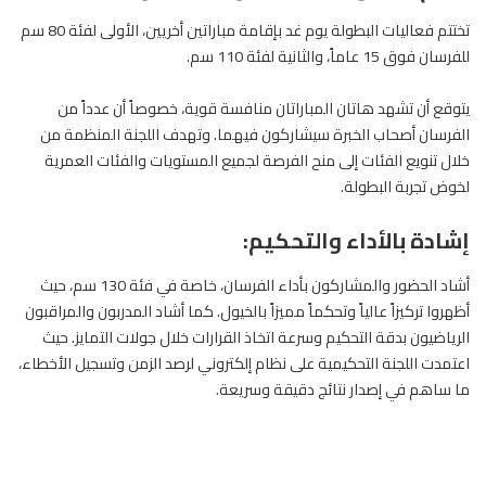
تختتم فعاليات
البطولة
يوم غد بإقامة مباراتين أخريين، الأولى لفئة 80 سم
للفرسان فوق 15 عاماً، والثانية لفئة 110 سم.
يتوقع أن تشهد هاتان المباراتان منافسة قوية، خصوصاً أن عدداً من
الفرسان أصحاب الخبرة سيشاركون فيهما. وتهدف اللجنة المنظمة من
خلال تنويع الفئات إلى منح الفرصة لجميع المستويات والفئات العمرية
لخوض تجربة البطولة.
إشادة بالأداء والتحكيم:
أشاد الحضور والمشاركون بأداء الفرسان، خاصة في فئة 130 سم، حيث
أظهروا تركيزاً عالياً وتحكماً مميزاً بالخيول. كما أشاد المدربون والمراقبون
الرياضيون بدقة التحكيم وسرعة اتخاذ القرارات خلال جولات التمايز. حيث
اعتمدت اللجنة التحكيمية على نظام إلكتروني لرصد الزمن وتسجيل الأخطاء،
ما ساهم في إصدار نتائج دقيقة وسريعة.