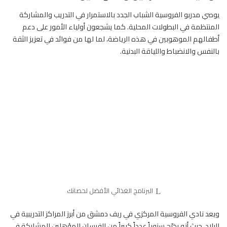
يوصي مدربو الفروسية الشباب الجدد بالاستمرار في التدريب والمشاركة
المنتظمة في البطولات المحلية. كما يشجعون أولياء الأمور على دعم
أطفالهم الموهوبين في هذه الرياضة، لما لها من فوائد في تعزيز الثقة
بالنفس والانضباط واللياقة البدنية.
البرنامج الغذائي الأفضل لحصانك
ويعد نادي الفروسية المركزي في ريف دمشق من أبرز المراكز التدريبية في
البلاد، حيث أنه يخرّج سنوياً عدداً كبيراً من الفرسان المؤهلين للمشاركة في