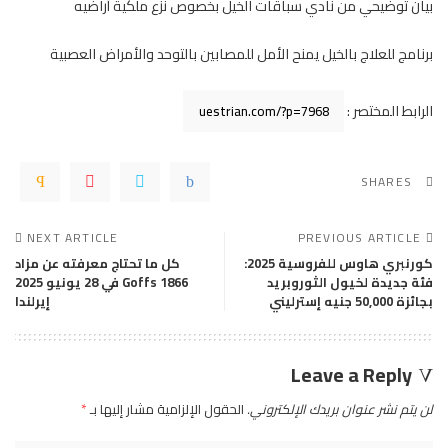
بيان توضيحي من نادي سباقات الخيل بخصوص نزع ملكية أراضيه
برنامج للعلاج بالخيل يمنح الأمل للمصابين بالتوحد والأمراض العصبية
الرابط المختصر :
SHARES
NEXT ARTICLE
PREVIOUS ARTICLE
كورنبري هاوس للفروسية 2025:
كل ما تحتاج معرفته عن مزاد
فئة جديدة لخيول الثوروبريد
Goffs 1866 في 28 يونيو 2025
بجائزة 50,000 جنيه إسترليني
إيرلندا
Leave a Reply
لن يتم نشر عنوان بريدك الإلكتروني.
الحقول الإلزامية مشار إليها بـ
*