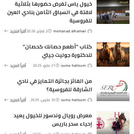
خيول ياس تفرض حضورها بثلاثية
لافتة في السباق الثامن بنادي العين
للفروسية
mohanad.alhamwi
2 فبراير، 2026
أقرأ المزيد
Posted
by
كتاب “أطعم حصانك كحصان”
للدكتورة جوليت جيتي
sumo halloum
21 مايو، 2025
أقرأ المزيد
Posted
by
من الفائز بجائزة التمايز في نادي
الشارقة للفروسية؟
sumo halloum
10 مارس، 2025
أقرأ المزيد
Posted
by
معرض رويال وندسور للخيول يعيد
إحياء سحر باريس