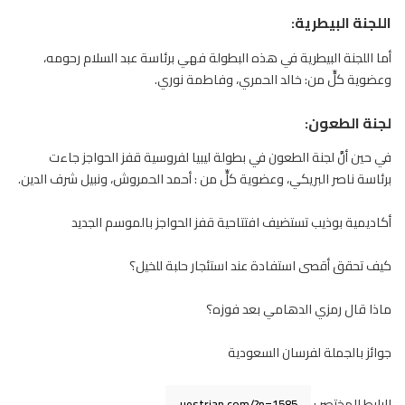
اللجنة البيطرية:
أما اللجنة
البيطرية
في هذه البطولة فهي برئاسة عبد السلام رحومه،
وعضوية كلٍّ من: خالد الحمري، وفاطمة نوري.
لجنة الطعون:
في حين أنَّ لجنة الطعون في
بطولة ليبيا لفروسية
قفز
الحواجز
جاءت
برئاسة ناصر البريكي، وعضوية كلٍّ من : أحمد الحمروش، ونبيل شرف الدين.
أكاديمية بوذيب تستضيف افتتاحية قفز الحواجز بالموسم الجديد
كيف تحقق أقصى استفادة عند استئجار حلبة للخيل؟
ماذا قال رمزي الدهامي بعد فوزه؟
جوائز بالجملة لفرسان السعودية
الرابط المختصر :