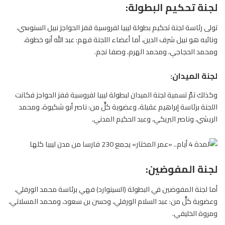
لجنة تحكيم البطولة:
تولى رئاسة لجنة تحكيم بطولة ليبيا
لفروسية
قفز الحواجز نبيل السنوسي،
ونائبه هو نبيل شرف الدين، أما أعضاء اللجنة فهم: عبد الله أبو خطوة،
ومحمد الحجاجي، ومحمد الهرم، وصفا نجم.
لجنة الميدان:
وكذلك تمَّ تسمية لجنة الميدان لبطولة ليبيا لفروسية قفز الحواجز فكانت
اللجنة برئاسة إبراهيم عقيلة، وعضوية كلٍّ من: ناصر أبو شكيوة، ومحمد
الريشي، وناصر البريكي، وعبد الحكيم المدني.
لجنة المفوضين:
أما لجنة المفوضين في البطولة (السينوارد) فهي برئاسة محمد الورفلي،
وعضوية كلٍّ من: عبد السلام الورفلي، وحسن بن سعود، ومحمد المسلاتي،
ومروة الخليفي.