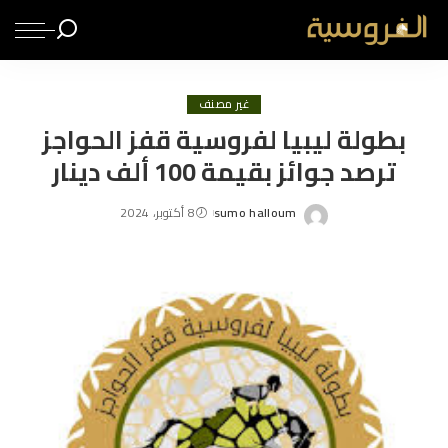
غير مصنف
بطولة ليبيا لفروسية قفز الحواجز
ترصد جوائز بقيمة 100 ألف دينار
sumo halloum
8 أكتوبر، 2024
Posted
by