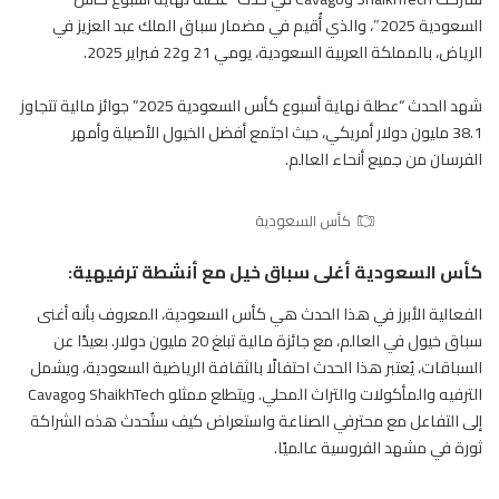
السعودية 2025″، والذي أُقيم في مضمار سباق الملك عبد العزيز في
الرياض، بالمملكة العربية السعودية، يومي 21 و22 فبراير 2025.
شهد الحدث “عطلة نهاية أسبوع كأس السعودية 2025” جوائز مالية تتجاوز
38.1 مليون دولار أمريكي، حيث اجتمع أفضل الخيول الأصيلة وأمهر
الفرسان من جميع أنحاء العالم.
كأس السعودية
كأس السعودية أغلى سباق خيل مع أنشطة ترفيهية:
الفعالية الأبرز في هذا الحدث هي كأس السعودية، المعروف بأنه أغنى
سباق خيول في العالم، مع جائزة مالية تبلغ 20 مليون دولار. بعيدًا عن
السباقات، يُعتبر هذا الحدث احتفالًا بالثقافة الرياضية السعودية، ويشمل
الترفيه والمأكولات والتراث المحلي. ويتطلع ممثلو ShaikhTech وCavago
إلى التفاعل مع محترفي الصناعة واستعراض كيف ستُحدث هذه الشراكة
ثورة في مشهد الفروسية عالميًا.