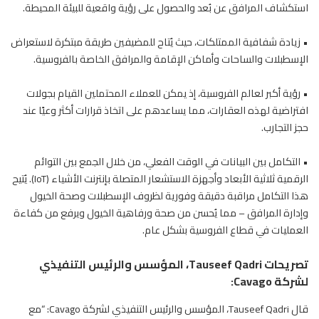
استكشاف المرافق عن بُعد والحصول على رؤية واقعية للبيئة المحيطة.
• زيادة شفافية الممتلكات، حيث يُتاح للمضيفين طريقة مبتكرة لاستعراض
الإسطبلات والساحات وأماكن الإقامة والمرافق الخاصة بالفروسية.
• رؤية أكبر لعالم الفروسية، إذ يمكن للعملاء المحتملين القيام بجولات
افتراضية لهذه العقارات، مما يساعدهم على اتخاذ قرارات أكثر وعيًا عند
حجز التجارب.
• التكامل بين البيانات في الوقت الفعلي، من خلال الجمع بين التوائم
الرقمية ثلاثية الأبعاد وأجهزة الاستشعار المتصلة بإنترنت الأشياء (IoT). يُتيح
هذا التكامل مراقبة دقيقة وفورية لظروف الإسطبلات وصحة الخيول
وإدارة المرافق – مما يُحسن من صحة ورفاهية
الخيول
ويرفع من كفاءة
العمليات في قطاع الفروسية بشكل عام.
تصريحات Tauseef Qadri، المؤسس والرئيس التنفيذي
لشركة Cavago:
قال Tauseef Qadri، المؤسس والرئيس التنفيذي لشركة Cavago: “مع