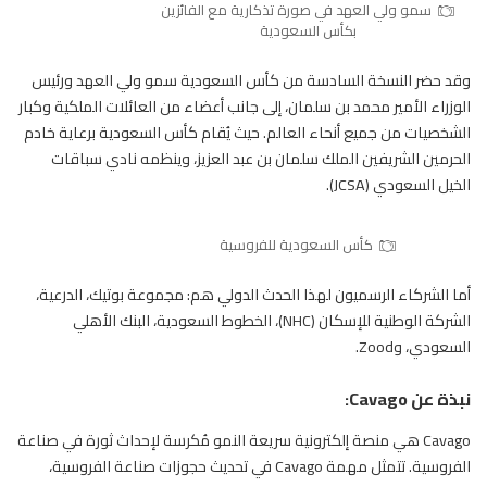
سمو ولي العهد في صورة تذكارية مع الفائزين
بكأس السعودية
وقد حضر النسخة السادسة من كأس السعودية سمو ولي العهد ورئيس
الوزراء الأمير محمد بن سلمان، إلى جانب أعضاء من العائلات الملكية وكبار
الشخصيات من جميع أنحاء العالم. حيث يُقام كأس السعودية برعاية خادم
الحرمين الشريفين الملك سلمان بن عبد العزيز، وينظمه نادي سباقات
الخيل
السعودي (JCSA).
كأس السعودية للفروسية
أما الشركاء الرسميون لهذا الحدث الدولي هم: مجموعة بوتيك، الدرعية،
الشركة الوطنية للإسكان (NHC)، الخطوط السعودية، البنك الأهلي
السعودي، وZood.
نبذة عن Cavago:
Cavago هي منصة إلكترونية سريعة النمو مُكرسة لإحداث ثورة في صناعة
الفروسية. تتمثل مهمة Cavago في تحديث حجوزات صناعة الفروسية،