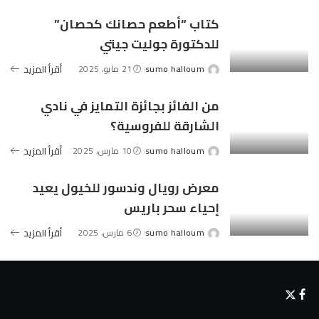
by
كتاب “أطعم حصانك كحصان”
للدكتورة جوليت جيتي
sumo halloum
21 مايو، 2025
أقرأ المزيد
Posted
by
من الفائز بجائزة التمايز في نادي
الشارقة للفروسية؟
sumo halloum
10 مارس، 2025
أقرأ المزيد
Posted
by
معرض رويال وندسور للخيول يعيد
إحياء سحر باريس
sumo halloum
6 مارس، 2025
أقرأ المزيد
Posted
by