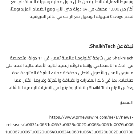
وتبسيط العمليات التجارية من خلال حلول عملية وسهلة الاستخدام. مع
أكثر من 1,000 مضيف في 64 دولة حتى الآن، ومع انضمام المزيد يوميًا،
تقدم Cavago سهولة الوصول مع الراحة في عالم الفروسية.
نبذة عن ShaikhTech:
ShaikhTech هي شركة تكنولوجيا عالمية تعمل في 11 دولة، متخصصة
في الذكاء الاصطناعي وإنشاء توائم رقمية ثلاثية الأبعاد عالية الدقة على
مستوى المدن والأصول. تغطي محفظة عملاء الشركة المتنوعة عدة
صناعات، بما في ذلك العقارات والضيافة والتجزئة وغيرها الكثير، مما
يعكس التزام ShaikhTech بالابتكار وخبرتها في التقنيات الرقمية الناشئة.
المصدر:
https://www.prnewswire.com/ae/ar/news-
releases/u0634u0631u0643u0629u002Du0063u0061u0076u006
1u0067u006Fu002Du0648u0634u0631u0643u0629u002Du0073u