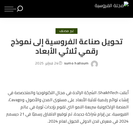
غير مصنف
تحويل صناعة الفروسية إلى نموذج
رقمي ثلاثي الأبعاد
sumo halloum
24 فبراير، 2025
Posted
by
أعلنت ShaikhTech، الشركة الرائدة في مجال التكنولوجيا والمتخصصة في
إنشاء توائم رقمية ثلاثية الأبعاد على مستوى المدن والأصول، وCavago،
المنصة الإلكترونية سريعة النمو التي تقوم بإحداث ثورة في عالم
الفروسية
، عن إبرام شراكة جديدة. تم توقيع الاتفاق رسميًا في 21 ديسمبر
2024 في معرض لندن الدولي للخيول لعام 2024.