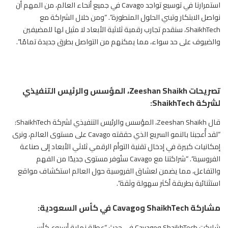
استمرارنا في توسيع تواجد Cavago في جميع أنحاء العالم، من المهم أن
نواصل الابتكار وتبني الحلول المتطورة”. “ومن خلال الشراكة مع
ShaikhTech، سنقدم تجارب رقمية ثلاثية الأبعاد لا مثيل لها للمضيفين
والضيوف على حد سواء، مما يمكنهم من التواصل بطرق جديدة تمامًا”.
تصريحات Zeeshan Shaikh، المؤسس والرئيس التنفيذي
لشركة ShaikhTech:
قال Zeeshan Shaikh، المؤسس والرئيس التنفيذي لشركة ShaikhTech:
“لقد أُعجبنا بالنمو السريع الذي حققته Cavago على مستوى العالم، ونرى
إمكانيات كبيرة في إدخال تقنية التوأم الرقمي ثلاثي الأبعاد إلى صناعة
الفروسية
“. “شراكتنا مع Cavago ستُوفر مستوى جديدًا من الفهم
والتفاعل، مما يضمن لعشاق الفروسية حول العالم استكشاف مواقع
استثنائية بطريقة أكثر سهولة وثقة”.
مشاركة ShaikhTech وCavago في كأس السعودية:
شاركت ShaikhTech وCavago في حدث “عطلة نهاية أسبوع كأس