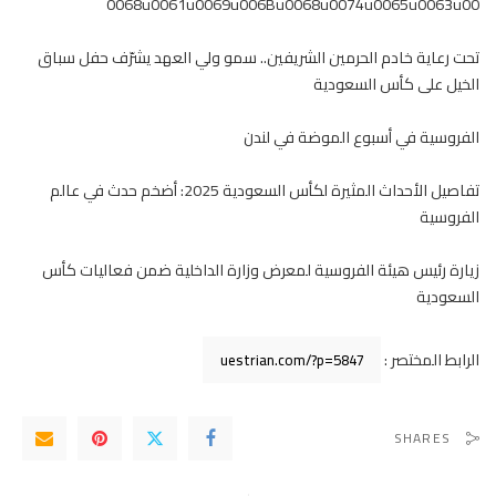
0068u0061u0069u006Bu0068u0074u0065u0063u00
تحت رعاية خادم الحرمين الشريفين.. سمو ولي العهد يشرّف حفل سباق
الخيل على كأس السعودية
الفروسية في أسبوع الموضة في لندن
تفاصيل الأحداث المثيرة لكأس السعودية 2025: أضخم حدث في عالم
الفروسية
زيارة رئيس هيئة الفروسية لمعرض وزارة الداخلية ضمن فعاليات كأس
السعودية
الرابط المختصر :
SHARES