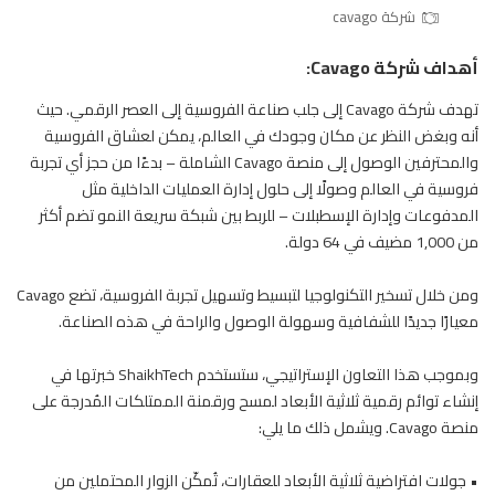
شركة cavago
أهداف شركة Cavago:
تهدف شركة Cavago إلى جلب صناعة الفروسية إلى العصر الرقمي. حيث
أنه وبغض النظر عن مكان وجودك في العالم، يمكن لعشاق
الفروسية
والمحترفين الوصول إلى منصة Cavago الشاملة – بدءًا من حجز أي تجربة
فروسية في العالم وصولًا إلى حلول إدارة العمليات الداخلية مثل
المدفوعات وإدارة الإسطبلات – للربط بين شبكة سريعة النمو تضم أكثر
من 1,000 مضيف في 64 دولة.
ومن خلال تسخير التكنولوجيا لتبسيط وتسهيل تجربة الفروسية، تضع Cavago
معيارًا جديدًا للشفافية وسهولة الوصول والراحة في هذه الصناعة.
وبموجب هذا التعاون الإستراتيجي، ستستخدم ShaikhTech خبرتها في
إنشاء توائم رقمية ثلاثية الأبعاد لمسح ورقمنة الممتلكات المُدرجة على
منصة Cavago. ويشمل ذلك ما يلي:
• جولات افتراضية ثلاثية الأبعاد للعقارات، تُمكّن الزوار المحتملين من