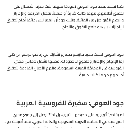
كما تجسد قصة جود العوفي نموذجًا ملهمًا يثبت قدرة الأطفال على
تحقيق أحلامهم، مهما كانت كبيرةً أو صعبةً، بفضل العزيمة والإصرار
والدعم المُتواصل من العائلة. وتثبت جود أن العمر ليس عائقًا أمام تحقيق
الإنجازات، بل هو دافع للتفوق والنجاح.
جود العوفي ليست مجرد فارسةٍ صغيرةٍ تشارك في رياضةٍ عريقةٍ، بل هي
رمز للإلهام والإصرار وطموحٍ لا حدود له. قصتها تشعل حماس محبي
الفروسية في المملكة العربية السعودية، وتلهم الأجيال القادمة لتحقيق
أحلامهم مهما كانت صعبةً.
جود العوفي: سفيرة للفروسية العربية
لم يقتصر تأثير جود على محيطها القريب، بل امتدّ ليصل إلى جميع محبي
الفروسية في المملكة العربية السعودية والعالم العربي. فقد أصبحت جود