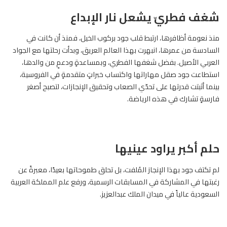
شغف فطريّ يشعل نار الإبداع
منذ نعومة أظافرها، ارتبط قلب جود بركوب الخيل، فمنذ أن كانت في
السادسة من عمرها، انبهرت بهذا العالم العريق، وبدأت رحلتها مع الجواد
العربي الأصيل. بفضل شغفها الفطري، وبمساعدةٍ ودعمٍ من والدها،
استطاعت جود صقل مهاراتها واكتساب خبراتٍ متقدمةٍ في الفروسية،
بينما أثبتت قدرتها على تحدّي الصعاب وتحقيق الإنجازات، لتصبح أصغر
فارسةٍ تشارك في هذه الرياضة.
حلم أكبر يراود عينيها
لم تكتف جود بهذا الإنجاز المُلفت، بل تحلق طموحاتها بعيدًا، معبرةً عن
رغبتها في المشاركة في المسابقات الرسمية، ورفع علم المملكة العربية
السعودية عالياً في ميدان الملك عبدالعزيز.