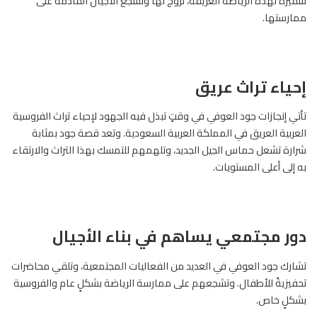
سفيرةً لهذه الرياضة العريقة، تروّج لها وتشجع الأجيال القادمة على
ممارستها.
إحياء تراث عريق
تأتي إنجازات جود العوفي في وقتٍ تبذل فيه الجهود لإحياء تراث الفروسية
العربية العريق في المملكة العربية السعودية. وتعد قصة جود بمثابة
شرارة تشعل حماس الجيل الجديد، وتلهمهم للتمسك بهذا التراث والارتقاء
به إلى أعلى المستويات.
دور مجتمعي يساهم في بناء الأجيال
تشارك جود العوفي في العديد من الفعاليات المجتمعية، وتلقي محاضرات
تحفيزيةً للأطفال. وتشجعهم على ممارسة الرياضة بشكلٍ عام والفروسية
بشكلٍ خاص.