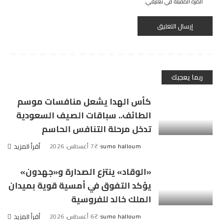
المرة المقبلة في تعليقي.
ربما يعجبك
كأس الهدا يشعل منافسات موسم
الطائف.. سباقات الصيف السعودية
تدخل مرحلة التنافس الحاسم
sumo halloum
7 أغسطس، 2026
أقرأ المزيد
Posted
by
«الوقاد» ينتزع الصدارة و«جهدون»
يؤكد التفوق في أمسية قوية بميدان
الملك خالد للفروسية
sumo halloum
6 أغسطس، 2026
أقرأ المزيد