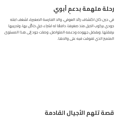
رحلة ملهمة بدعمٍ أبوي
في حين كان اكتشاف رائد العوفي، والد الفارسة الصغيرة، لشغف ابنته
جودي بركوب الخيل منذ صغرها، دافعًا له لشراء خيلٍ خاصٍّ بها، وتدريبها
برفقتها. وبفضل جهوده ودعمه المتواصل، وصلت جود إلى هذا المستوى
المتميز الذي تفوقت فيه على والدها.
قصة تلهم الأجيال القادمة