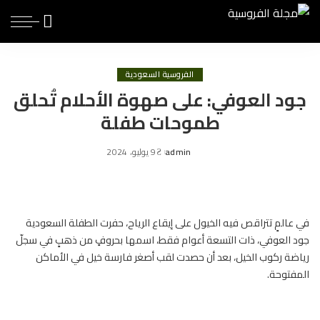
الفروسية السعودية
جود العوفي: على صهوة الأحلام تُحلق
طموحات طفلة
admin
9 يوليو، 2024
Posted
by
في عالمٍ تتراقص فيه الخيول على إيقاع الرياح، حفرت الطفلة السعودية
جود العوفي، ذات التسعة أعوام فقط، اسمها بحروفٍ من ذهبٍ في سجلّ
رياضة ركوب الخيل، بعد أن حصدت لقب أصغر فارسة خيل في الأماكن
المفتوحة.