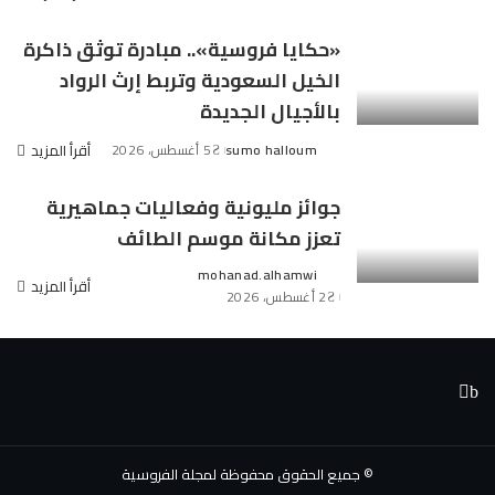
Posted
by
«حكايا فروسية».. مبادرة توثق ذاكرة
الخيل السعودية وتربط إرث الرواد
بالأجيال الجديدة
sumo halloum
5 أغسطس، 2026
أقرأ المزيد
Posted
by
جوائز مليونية وفعاليات جماهيرية
تعزز مكانة موسم الطائف
mohanad.alhamwi
Posted
أقرأ المزيد
2 أغسطس، 2026
by
© جميع الحقوق محفوظة لمجلة الفروسية