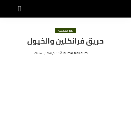
غير مصنف
حريق فرانكلين والخيول
sumo halloum
11 ديسمبر، 2024
Posted
by