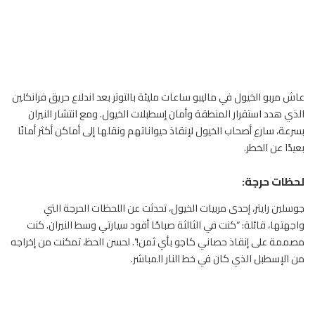
عاش مربو الخيول في ماليبو ساعات مليئة بالتوتر بعد اندلاع حريق فرانكلين
الذي هدد استقرار المنطقة وأمان إسطبلات
الخيول
. ومع انتشار النيران
بسرعة، سارع أصحاب الخيول لإنقاذ حيواناتهم ونقلها إلى أماكن أكثر أمانًا
بعيدًا عن الخطر.
لحظات حرجة:
جوسلين رايتر، إحدى مربيات الخيول، تحدثت عن اللحظات الحرجة التي
واجهتها، قائلة: “كنت في الثالثة صباحًا أقود سيارتي وسط النيران. كنت
مصممة على إنقاذ حصاني كاجو بأي ثمن!”. لحسن الحظ، تمكنت من إخراجه
من الإسطبل الذي كان في خط النار المباشر.