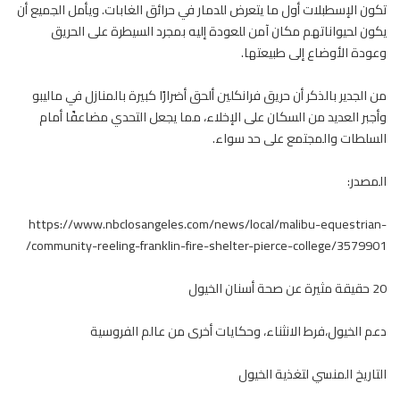
تكون الإسطبلات أول ما يتعرض للدمار في حرائق الغابات. ويأمل الجميع أن
يكون لحيواناتهم مكان آمن للعودة إليه بمجرد السيطرة على الحريق
وعودة الأوضاع إلى طبيعتها.
من الجدير بالذكر أن حريق فرانكلين ألحق أضرارًا كبيرة بالمنازل في ماليبو
وأجبر العديد من السكان على الإخلاء، مما يجعل التحدي مضاعفًا أمام
السلطات والمجتمع على حد سواء.
المصدر:
https://www.nbclosangeles.com/news/local/malibu-equestrian-
community-reeling-franklin-fire-shelter-pierce-college/3579901/
20 حقيقة مثيرة عن صحة أسنان الخيول
دعم الخيول،فرط الانثناء، وحكايات أخرى من عالم الفروسية
التاريخ المنسي لتغذية الخيول