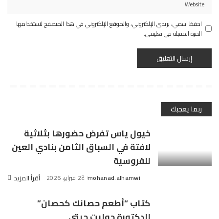
احفظ اسمي، بريدي الإلكتروني، والموقع الإلكتروني في هذا المتصفح لاستخدامها
المرة المقبلة في تعليقي.
ربما يعجبك
خيول ياس تفرض حضورها بثلاثية
لافتة في السباق الثامن بنادي العين
للفروسية
mohanad.alhamwi
2 فبراير، 2026
أقرأ المزيد
Posted
by
كتاب “أطعم حصانك كحصان”
للدكتورة جوليت جيتي