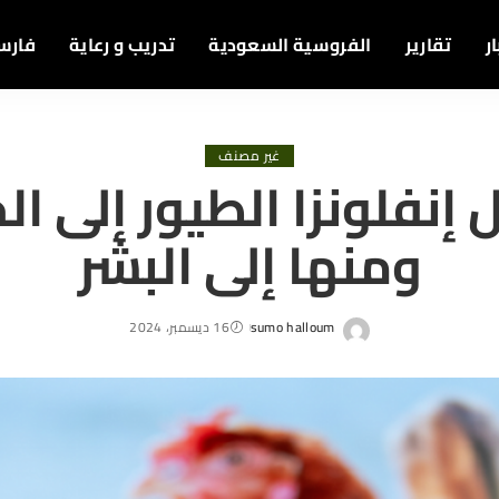
ر
تقارير
الفروسية السعودية
تدريب و رعاية
فارس
غير مصنف
 إنفلونزا الطيور إلى ا
ومنها إلى البشر
sumo halloum
16 ديسمبر، 2024
Posted
by