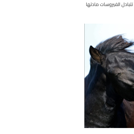
لفتين، مثل H5N1 وH3N8، فقد تتبادل الفيروسات مادتها