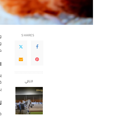
SHARES
و
د
ا
ي
ق
التالي
ب
ت
في