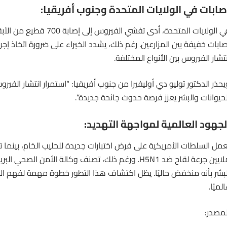
صابات في الولايات المتحدة وجنوب أفريقيا:
في الولايات المتحدة، أدى تفشي الفي
صابات خفيفة بين المزارعين. رغم ذلك، يشدد الخبراء على ضرورة اتخاذ إج
نتشار الفيروس بين الأنواع المختلفة.
يحذر الدكتور توليو دي أوليفيرا من جنوب أفريقيا: “استمرار انتشار الفير
لحيوانات والبشر يعزز فرصة حدوث جائحة جديدة”.
لجهود العالمية لمواجهة التهديد:
ملايين جرعة لقاح ضد H5N1. ورغم ذلك، تصنف وكالة الأمن ال
لبشر بأنه منخفض حاليًا. يظل اكتشاف هذا التطور خطوة مهمة لفهم ال
لميًا.
لمصدر: