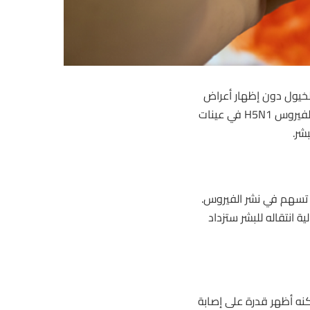
لخيول
دون إظهار أعراض
واضحة، مما يزيد من خطر انتشاره. أظهرت التحاليل وجود أجسام مضادة لفيروس H5N1 في عينات
شر.
د تسهم في نشر الفيروس.
ة انتقاله للبشر ستزداد
كنه أظهر قدرة على إصابة