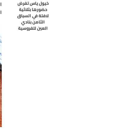
خيول ياس تفرض
ا
حضورها بثلاثية
ا
لافتة في السباق
الثامن بنادي
العين للفروسية