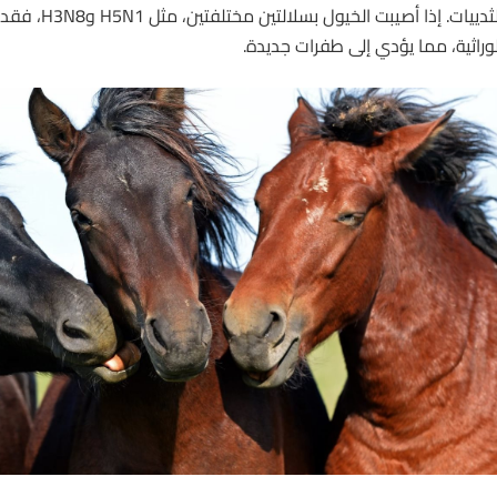
لثدييات. إذا أصيبت
الخيول
بسلالتين مخت
لوراثية، مما يؤدي إلى طفرات جديدة.