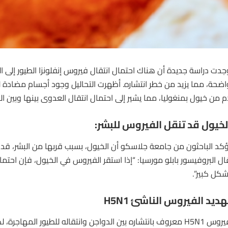
جدت دراسة جديدة أن هناك احتمال انتقال فيروس إنفلونزا الطيور إلى
ا
م من خيول بمنغوليا، مما يشير إلى احتمال انتقال العدوى بينها وبين الب
لخيول قد تنقل الفيروس للبشر:
ؤكد الباحثون من جامعة جلاسكو أن
الخيول
، بسبب قربها من البشر، ق
ال البروفيسور بابلو مورسيا: “إذا استقر الفيروس في الخيول، فإن احتمالي
شكل كبير”.
هديد الفيروس الناشئ
H5N1
روس H5N1
معروف بانتشاره بين الدواجن وانتقاله للطيور المهاجرة، ل