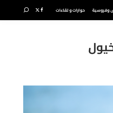
 وفروسية
حوارات و لقاءات
لخيول