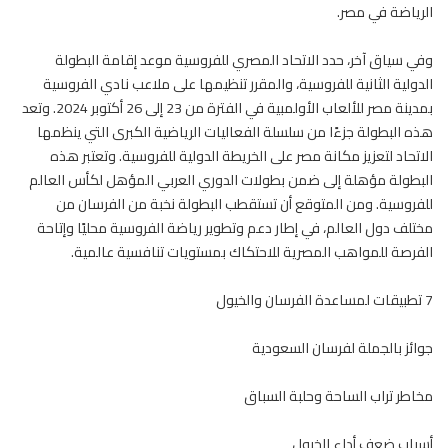
الرياضة في مصر.
وفي سياق آخر، حدد الاتحاد المصري للفروسية موعد إقامة البطولة
الدولية الثانية للفروسية، والمقرر تنظيمها على ملاعب نادي الفروسية
بمدينة مصر للألعاب الأولمبية في الفترة من 23 إلى 26 أكتوبر 2024. وتعد
هذه البطولة جزءًا من سلسلة الفعاليات الرياضية الكبرى التي ينظمها
الاتحاد لتعزيز مكانة مصر على الخريطة الدولية للفروسية. وتعتبر هذه
البطولة مؤهلة إلى ضمن بطولات الدوري العربي المؤهل لكأس العالم
للفروسية. ومن المتوقع أن تستقطب البطولة نخبة من
الفرسان
من
مختلف دول العالم، في إطار دعم وتطوير
رياضة الفروسية
محليًا وإتاحة
الفرصة للمواهب المصرية للاحتكاك بمستويات تنافسية عالمية.
7 تطبيقات لمساعدة الفرسان والخيول
جوائز بالجملة لفرسان السعودية
مخاطر تراب الساحة وحلبة السباق
أسباب ضعف أداء الخيول