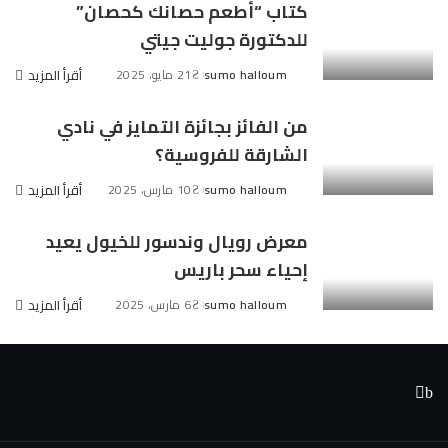
كتاب “أطعم حصانك كحصان”
للدكتورة جوليت جيتي
sumo halloum
21 مايو، 2025
أقرأ المزيد
Posted
by
من الفائز بجائزة التمايز في نادي
الشارقة للفروسية؟
sumo halloum
10 مارس، 2025
أقرأ المزيد
Posted
by
معرض رويال وندسور للخيول يعيد
إحياء سحر باريس
sumo halloum
6 مارس، 2025
أقرأ المزيد
Posted
by