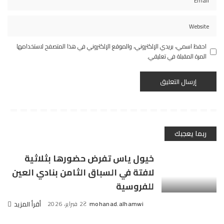
احفظ اسمي، بريدي الإلكتروني، والموقع الإلكتروني في هذا المتصفح لاستخدامها
المرة المقبلة في تعليقي.
ربما يعجبك
خيول ياس تفرض حضورها بثلاثية
لافتة في السباق الثامن بنادي العين
للفروسية
mohanad.alhamwi
2 فبراير، 2026
أقرأ المزيد
Posted
by