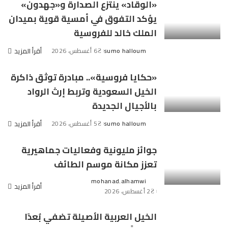
«الوقاد» ينتزع الصدارة و«جهدون»
يؤكد التفوق في أمسية قوية بميدان
الملك خالد للفروسية
sumo halloum
6 أغسطس، 2026
أقرأ المزيد
Posted
by
«حكايا فروسية».. مبادرة توثق ذاكرة
الخيل السعودية وتربط إرث الرواد
بالأجيال الجديدة
sumo halloum
5 أغسطس، 2026
أقرأ المزيد
Posted
by
جوائز مليونية وفعاليات جماهيرية
تعزز مكانة موسم الطائف
mohanad.alhamwi
Posted
أقرأ المزيد
2 أغسطس، 2026
by
الخيل العربية الأصيلة تضفي بُعدًا