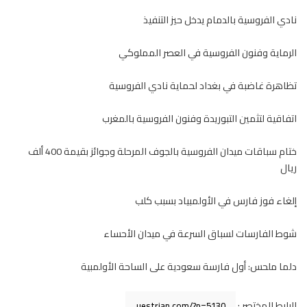
نادي الفروسية بالدمام يدخل حيز التنفيذ
الرماية وفنون الفروسية في العصر المملوكي
تظاهرة غاضبة في بغداد لحماية نادي الفروسية
اتفاقية لتثمين التبوريدة وفنون الفروسية بالمغرب
ختام سباقات ميدان الفروسية بالجوف المرحلة وجوائز بقيمة 400 ألف
ريال
إلغاء فوز فارس في الأولمبياد بسبب كلب
شوط الفارسات لسباق السرعة في ميدان الأحساء
دلما ملحس: أول فارسة سعودية على الساحة الأولمبية
الرابط المختصر :