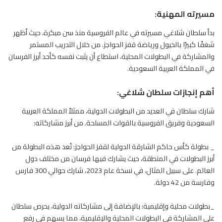
مسيرته المهنية:
بدأ سلطان شلاغي مسيرته في عالم
الفروسية
منذ سن مبكرة، حيث أظهر
شغفًا كبيرًا بالخيول ورياضة قفز الحواجز. من خلال التدريب المستمر
والمشاركة في البطولات المحلية، استطاع أن يثبت نفسه كأحد أبرز الفرسان
في المملكة العربية السعودية.
أهم إنجازات سلطان شلاغي:
شارك سلطان في العديد من البطولات الدولية، ممثلاً المملكة العربية
السعودية وفريق
الفروسية
بالقوات المسلحة. من أبرز مشاركاته:
_ بطولة كأس حاكم الشارقة الدولية لقفز الحواجز: تُعد هذه البطولة من
أبرز البطولات في المنطقة، حيث يشارك فيها فرسان من مختلف دول
العالم. على سبيل المثال، في نسخة عام 2023، شارك حوالي 300 فارس
وفارسة من 42 دولة.
_بطولات محلية وإقليمية: بالإضافة إلى مشاركاته الدولية، يحرص سلطان
على المشاركة في البطولات المحلية والإقليمية، مما يسهم في رفع