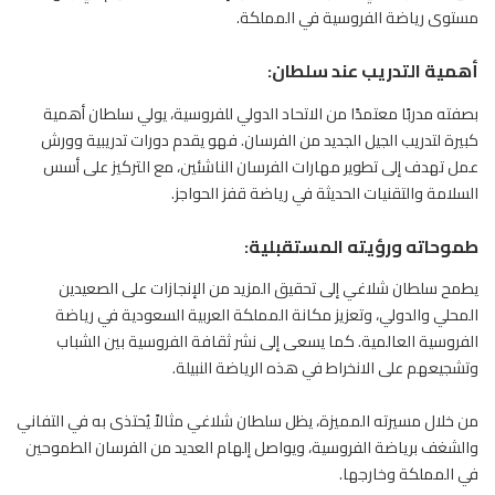
مستوى رياضة الفروسية في المملكة.
أهمية التدريب عند سلطان:
بصفته مدربًا معتمدًا من الاتحاد الدولي للفروسية، يولي سلطان أهمية
كبيرة لتدريب الجيل الجديد من الفرسان. فهو يقدم دورات تدريبية وورش
عمل تهدف إلى تطوير مهارات الفرسان الناشئين، مع التركيز على أسس
السلامة والتقنيات الحديثة في رياضة قفز الحواجز.
طموحاته ورؤيته المستقبلية:
يطمح سلطان شلاغي إلى تحقيق المزيد من الإنجازات على الصعيدين
المحلي والدولي، وتعزيز مكانة المملكة العربية السعودية في رياضة
الفروسية العالمية. كما يسعى إلى نشر ثقافة
الفروسية
بين الشباب
وتشجيعهم على الانخراط في هذه الرياضة النبيلة.
من خلال مسيرته المميزة، يظل سلطان شلاغي مثالاً يُحتذى به في التفاني
والشغف برياضة الفروسية، ويواصل إلهام العديد من الفرسان الطموحين
في المملكة وخارجها.