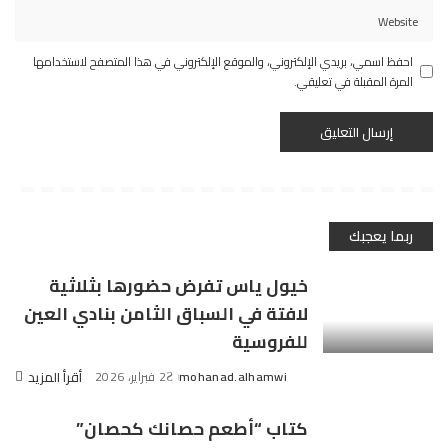
احفظ اسمي، بريدي الإلكتروني، والموقع الإلكتروني في هذا المتصفح لاستخدامها
المرة المقبلة في تعليقي.
ربما يعجبك
خيول ياس تفرض حضورها بثلاثية
لافتة في السباق الثامن بنادي العين
للفروسية
mohanad.alhamwi
2 فبراير، 2026
أقرأ المزيد
Posted
by
كتاب “أطعم حصانك كحصان”