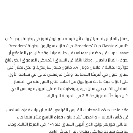
يحتفل
الفارس
فلافيان برات لأن فرسه سيراليون تفوز في بطولة بريدرز كاب
كلاسيك Breeders’ Cup Classic. حيث فازت سيراليون ببطولة Breeders’
Cup Classic في مضمار Del Mar في كاليفورنيا. وقد كان من المتوقع أن
يخوض الفائز بالديربي وداعًا رائعًا في السباق الأمريكي المرموق الذي تبلغ
جوائزه المالية 7 ملايين دولار (5.4 مليون جنيه إسترليني)، والذي يعتبر أغلى
سباق خيول في أمريكا الشمالية. ولكن فيرسنس عانى في سباقه الأول
على التراب حيث عادت سيراليون من الخلف لتنتزع الفوز منه في المسار
الساحلي الخلاب في سان دييغو. وتغلبت بذلك على فريق فيرسنس الذي
كان مرشحاً للفوز بنتيجة 5-2 في المرحلة النهائية.
وقد منحت هذه المعطيات
الفارس
الفرنسي فلافيان برات فوزه السادس
في كأس المربيين، والمدرب تشاد براون فوزه التاسع عشر. بينما جاء
الياباني فوريفر يونج، الذي أنهى السباق عند 4-1، في المركز الثالث. وجاء
نيو جيت بقيادة فرانكي ديتوري في المركز الرابع.