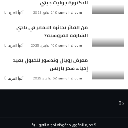
للدكتورة جوليت جيتي
sumo halloum
21 مايو، 2025
أقرأ المزيد
Posted
by
من الفائز بجائزة التمايز في نادي
الشارقة للفروسية؟
sumo halloum
10 مارس، 2025
أقرأ المزيد
Posted
by
معرض رويال وندسور للخيول يعيد
إحياء سحر باريس
sumo halloum
6 مارس، 2025
أقرأ المزيد
Posted
by
© جميع الحقوق محفوظة لمجلة الفروسية