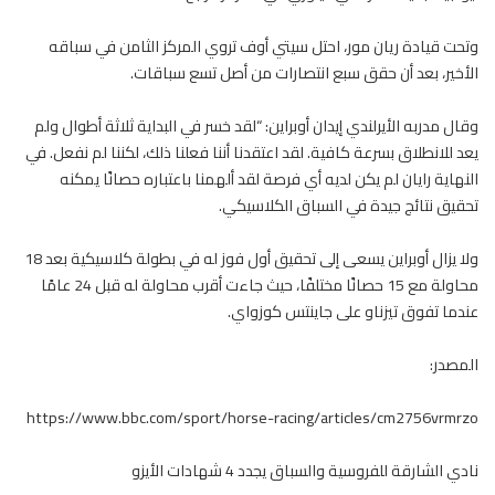
وتحت قيادة ريان مور، احتل سيتي أوف تروي المركز الثامن في سباقه
الأخير، بعد أن حقق سبع انتصارات من أصل تسع سباقات.
وقال مدربه الأيرلندي إيدان أوبراين: “لقد خسر في البداية ثلاثة أطوال ولم
يعد للانطلاق بسرعة كافية. لقد اعتقدنا أننا فعلنا ذلك، لكننا لم نفعل. في
النهاية رايان لم يكن لديه أي فرصة لقد ألهمنا باعتباره حصانًا يمكنه
تحقيق نتائج جيدة في السباق الكلاسيكي.
ولا يزال أوبراين يسعى إلى تحقيق أول فوز له في بطولة كلاسيكية بعد 18
محاولة مع 15
حصانًا
مختلفًا، حيث جاءت أقرب محاولة له قبل 24 عامًا
عندما تفوق تيزناو على جاينتس كوزواي.
المصدر:
https://www.bbc.com/sport/horse-racing/articles/cm2756vrmrzo
نادي الشارقة للفروسية والسباق يجدد 4 شهادات الأيزو