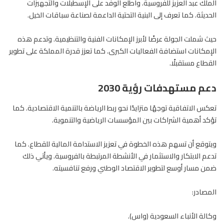
الملك عبد العزيز للفروسية. واطلع الوفد على الإسطبلات والتجهيزات
الحديثة. كما تعرف إلى البنية التحتية الداعمة لصناعة
سباقات الخيل
.
حيث شملت الجولة عرضًا لأبرز الإمكانات الفنية والتنظيمية. وتدعم هذه
الإمكانات استضافة الفعاليات الكبرى. كما تعزز قدرة المملكة على تطوير
القطاع مستقبلًا.
دعم مستهدفات رؤية 2030
تعكس الاتفاقية توجهًا متزايدًا نحو ربط الرياضة بالتنمية الاقتصادية. كما
تؤكد أهمية الشراكات بين المؤسسات الرياضية والتنموية.
ويتوقع أن تسهم هذه الخطوة في تعزيز الاستدامة المالية للقطاع. كما
تدعم الابتكار والاستثمار في الأنشطة المرتبطة بالفروسية. ويأتي ذلك
ضمن مسار أوسع لتطوير الاقتصاد الوطني ورفع تنافسيته.
المصادر:
وكالة الأنباء السعودية (واس).