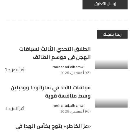
ربما يعجبك
انطلاق التحدي الثالث لسباقات
الهجن في موسم الطائف
mohanad.alhamwi
Posted
أقرأ المزيد
9 أغسطس، 2026
by
سباقات الأحد في ساراتوجا وودباين
وسط منافسة قوية
mohanad.alhamwi
Posted
أقرأ المزيد
9 أغسطس، 2026
by
«عز الخاطر» يتوج بكأس الهدا في