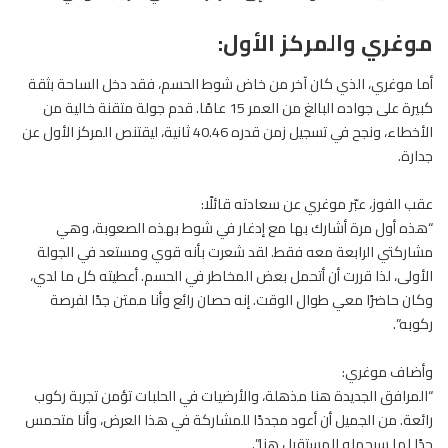
موغري والمركز الأول:
أما موغري، الذي كان آخر من خاض شوط الحسم، فقد دخل الساحة بثقة
كبيرة على جواده البالغ من العمر 15 عامًا. قدم جولة متقنة خالية من
الأخطاء، ونجح في تسجيل زمن قدره 40.46 ثانية، ليقتنص المركز الأول عن
جدارة.
عقب الفوز، عبّر موغري عن سعادته قائلًا:
“هذه أول مرة أشارك بها مع إدغار في شوط بهذه الصعوبة، وهي
مشاركتي الرابعة معه فقط. لقد شعرت بأنه قوي ومستعد في الجولة
الأولى، لذا قررت أن أتحمل بعض المخاطر في الحسم. أعطيته كل ما لدي،
وكان حاضرًا معي طوال الوقت. إنه حصان رائع وأنا ممتن جدًا لفرصة
ركوبه”.
وأضاف موغري:
“المرافق الجديدة هنا مذهلة، والأرضيات في الحلبات تؤمن تجربة ركوب
رائعة. من الجميل أن أعود مجددًا للمشاركة في هذا العرض، وأنا متحمس
جدًا لما سيحمله المستقبل هنا”.