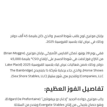
برايان موغري توج بلقب شوط الحسم والذي كان بقيمة 45 ألف دولار
وذلك في عرض ليك بلاسيد للفروسية 2025.
ففي يوم 28 يونيو، تمكن
الفارس
الأميركي برايان موغري (Brian Moggre)
من انتزاع فوز لافت في شوط الحسم على ارتفاع CSI3* بقيمة 45,000
دولار. وذلك ضمن فعاليات عرض ليك بلاسيد للفروسية 2025 (Lake Placid
Horse Shows)، والذي جاء برعاية شركة ذا باينبريدج (The Bainbridge
Companies, LLC) وتقديم سي شور ستيبلز (Sea Shore Stables, LLC).
تفاصيل الفوز العظيم:
ركب
موغري
جواده الجديد “إدغار دو بريفونتين” (Edgard De Prefontaine)،
وهو حصان بلجيكي من إنتاج Evergate Stables وينحدر من السلالة