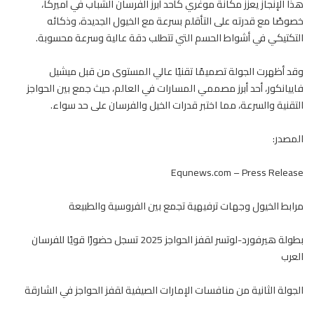
هذا الإنجاز يعزز مكانة موغري كأحد أبرز الفرسان الشباب في أميركا،
خصوصًا مع قدرته على التأقلم بسرعة مع
الخيول
الجديدة، وذكائه
التكتيكي في أشواط الحسم التي تتطلب دقة عالية وسرعة محسوبة.
وقد أظهرت الجولة تصميمًا تقنيًا عالي المستوى من قبل ميشيل
فاييانكور، أحد أبرز مصممي المسارات في العالم، حيث جمع بين الحواجز
التقنية والسرعة، مما اختبر قدرات الخيل والفرسان على حد سواء.
المصدر:
Equnews.com – Press Release
مرابط الخيول وجهات ترفيهية تجمع بين الفروسية والطبيعة
بطولة هيرفورد-لوتسر لقفز الحواجز 2025 تسجل حضورًا قويًا للفرسان
العرب
الجولة الثانية من منافسات الإمارات الصيفية لقفز الحواجز في الشارقة