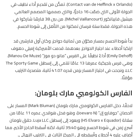
(Contact van de Heffinck x Orlando). تمكّن من تقديم أداء نظيف في
الجولة الأولى التي ضمّت 16 حاجزًا، والتي صممها المصمم العالمي
ميشيل فاييانكور (Michel Vaillancourt). من بين 38 فارسًا شاركوا في
هذه الجولة، فقط ستة فرسان تمكنوا من التأهل إلى شوط الحسم.
بدأ شوط الحسم بمسار مكوّن من ثمانية حواجز، وكان أول فارسَين قد
ارتكبا أخطاء عند اجتياز
الحواجز
. بعدهما، قدمت الأميركية إميلي دهوف
(Emily Dehoff) أداءً نظيفًا على الفرس “مانو دو موز” (Manou De Muze).
وهي فرس بلجيكية عمرها 13 عامًا تنتمي إلى إسطبل The Sporty Game
LLC، ونجحت في اجتياز المسار بزمن قدره 41.07 ثانية، متصدرة الترتيب
مؤقتًا.
الفارس الكولومبي مارك بلومان:
لاحقًا، دخل الفارس الكولومبي مارك بلومان (Mark Bluman) المسار على
الحصان
“جوفارو إن” (Joevaro N)، وهو فحل هولندي عمره 11 عامًا من
سلالة (H5 Elvaro x Equador) ويعود إلى إسطبل Luja LLC. حقق بلومان
أسرع زمن في شوط الحسم وهو 39.40 ثانية، لكنه أسقط الحاجز الأخير، مما
أضاف عليه 4 أخطاء وأسقطه إلى المركز الثالث في الترتيب النهائي.