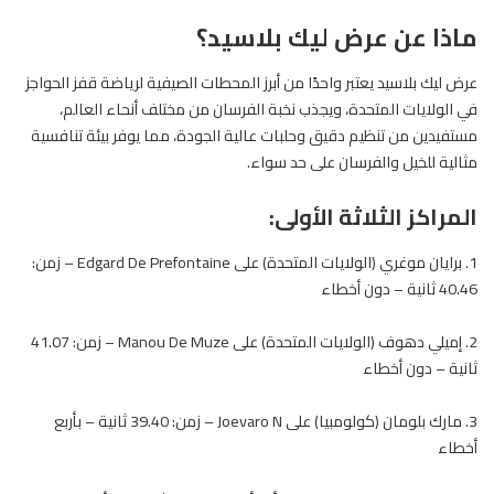
ماذا عن عرض ليك بلاسيد؟
عرض ليك بلاسيد يعتبر واحدًا من أبرز المحطات الصيفية لرياضة قفز الحواجز
في الولايات المتحدة، ويجذب نخبة الفرسان من مختلف أنحاء العالم،
مستفيدين من تنظيم دقيق وحلبات عالية الجودة، مما يوفر بيئة تنافسية
مثالية للخيل والفرسان على حد سواء.
المراكز الثلاثة الأولى:
1. برايان موغري (الولايات المتحدة) على Edgard De Prefontaine – زمن:
40.46 ثانية – دون أخطاء
2. إميلي دهوف (الولايات المتحدة) على Manou De Muze – زمن: 41.07
ثانية – دون أخطاء
3. مارك بلومان (كولومبيا) على Joevaro N – زمن: 39.40 ثانية – بأربع
أخطاء