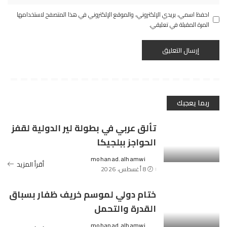
احفظ اسمي، بريدي الإلكتروني، والموقع الإلكتروني في هذا المتصفح لاستخدامها
المرة المقبلة في تعليقي.
ربما يعجبك
تألق عربي في بطولة لير الدولية لقفز
الحواجز ببلجيكا
mohanad.alhamwi
Posted
أقرأ المزيد
8 أغسطس، 2026
by
ختام دولي لموسم خريف ظفار بسباق
القدرة والتحمل
mohanad.alhamwi