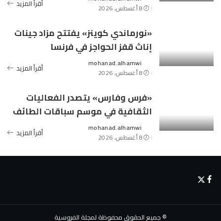
Posted
أقرأ المزيد
8 أغسطس، 2026
by
«نورماندي كوينز» يفتتح مزاد جينات
إناث قفز الحواجز في فرنسا
mohanad.alhamwi
Posted
أقرأ المزيد
8 أغسطس، 2026
by
«فرس وفارس» يتصدر الفعاليات
الثقافية في موسم سباقات الطائف
mohanad.alhamwi
Posted
أقرأ المزيد
8 أغسطس، 2026
by
© جميع الحقوق محفوظة لمجلة الفروسية