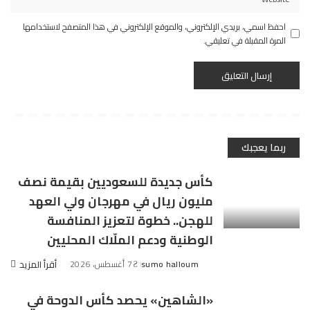
احفظ اسمي، بريدي الإلكتروني، والموقع الإلكتروني في هذا المتصفح لاستخدامها
المرة المقبلة في تعليقي.
ربما يعجبك
كأس جديدة للسعوديين بقيمة نصف
مليون ريال في مهرجان ولي العهد
للهجن.. خطوة لتعزيز المنافسة
الوطنية ودعم الملّاك المحليين
sumo halloum
7 أغسطس، 2026
أقرأ المزيد
Posted
by
«الشاهين» يحصد كأس الدوحة في