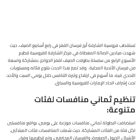
تستقطب
فروسية
الشارقة أبرز فرسان القفز في رابع أسابيع الصيف. حيث
شهدت ميادين الصالة المغطاة في مركز الشارقة للفروسية تنظيم
الأسبوع الرابع من سلسلة بطولات الصيف لقفز الحواجز، بمشاركة واسعة
من
فرسان الأندية المحلية. وقد تميز هذا الحدث بتنوع فئاته ومستويات
التحدي فيه، ما أسهم في ارتفاع وتيرة التنافس خلال يومي السبت والأحد،
تحت إشراف اتحاد الإمارات للفروسية والسباق.
تنظيم ثماني منافسات لفئات
متنوعة:
استضافت البطولة ثماني منافسات موزعة على يومين، بواقع منافستين
لكل فئة من الفئات المشاركة. حيث شملت المنافسات فئات المبتدئين،
الأشبال، الخيول الصغيرة، والفرسان المحترفين، وتم تنظيمها وفق