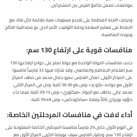
مواصفات تضمن تكافؤ الفرص بين المشاركين.
وحرصت اللجنة المنظمة على تقديم مستويات فنية ملائمة لكل فئة، مع
الحفاظ على معايير السلامة ودقة التوقيت، الأمر الذي عزز مصداقية النتائج
وجودة المنافسة.
منافسات قوية على ارتفاع 130 سم:
جذبت منافسات الجولة الواحدة مع جولة تمايز على حواجز ارتفاعها 130
سم اهتمام الجماهير والمتابعين. وقد شارك فيها 32 فارساً تنافسوا
على المراكز الأولى. تمكن الفارس عمرو جمال محمد من خطف المركز
الأول مع جواده «زازو زد» بزمن بلغ 36.36 ثانية. وحل في المركز الثاني
محمد غالي عاطف مع الجواد «فيكتوري» بزمن 39.13 ثانية، فيما جاء
داؤود بوريزاي ثالثاً برفقة «سانكودكس» بزمن 39.48 ثانية.
أداء لافت في منافسات المرحلتين الخاصة:
في اليوم الأول، خاض 29 فارساً منافسة المرحلتين الخاصة المفتوحة على
ارتفاع 130 سم. وحقق الفارس سيف عويضة الكربي المركز الأول مع