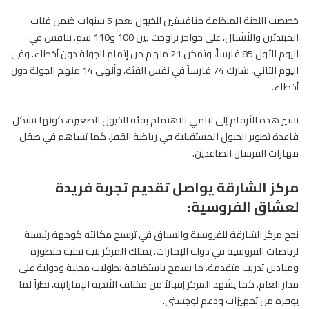
خصصت اللجنة المنظمة منافستين للخيول بعمر 5 سنوات ضمن فئات
المبتدئين والأشبال، على حواجز تراوحت بين 100 و110 سم. تنافس في
اليوم الأول 85 فارساً، وتمكن 21 منهم من إتمام الجولة دون أخطاء. وفي
اليوم الثاني، شارك 74 فارساً في نفس الفئة، وأنهى 14 منهم الجولة دون
أخطاء.
تشير هذه الأرقام إلى تنامي الاهتمام بفئة الخيول الصغيرة، كونها تشكل
قاعدة تطوير الخيول المستقبلية في رياضة القفز، كما تساهم في صقل
مهارات الفرسان الصاعدين.
مركز الشارقة يواصل تقديم تجربة فريدة
لعشاق الفروسية:
نجح مركز
الشارقة للفروسية والسباق
في ترسيخ مكانته كوجهة رئيسية
لرياضات الفروسية في دولة الإمارات. يمتلك المركز بنية تحتية متطورة
وميادين تدريب متقدمة، ما يسمح باستضافة بطولات محلية ودولية على
مدار العام. كما يشهد المركز إقبالاً من مختلف الأندية الإماراتية، نظراً لما
يوفره من تجهيزات ودعم لوجستي.