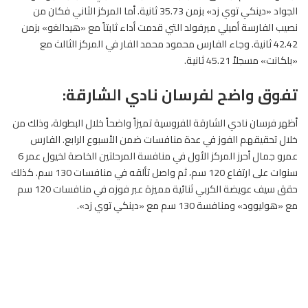
الجواد «دينكي توي زد» بزمن 35.73 ثانية. أما المركز الثاني فكان من
نصيب الفارسة أميلي ميرفولد التي قدمت أداء ثابتاً مع «هيدالغو» بزمن
42.42 ثانية. وجاء الفارس محمود محمد الفار في المركز الثالث مع
«بلكانت» مسجلاً 45.21 ثانية.
تفوق واضح لفرسان نادي الشارقة:
أظهر فرسان نادي الشارقة
للفروسية
تميزاً واضحاً خلال البطولة، وذلك من
خلال تحقيقهم الفوز في عدة منافسات ضمن الأسبوع الرابع. الفارس
عمرو جمال أحرز المركز الأول في منافسة المرحلتين الخاصة لخيول عمر 6
سنوات على ارتفاع 120 سم، ثم واصل تألقه في منافسات 130 سم. كذلك
حقق سيف عويضة الكربي ثنائية مميزة عبر فوزه في منافسات 120 سم
مع «هوليوود» ومنافسة 130 سم مع «دينكي توي زد».