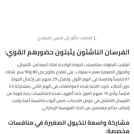
الإمارات تتألق في الديربي الايرلندي
الفرسان الناشئون يثبتون حضورهم القوي:
افتتحت البطولة بمنافسات الجولة الواحدة لفئة المبتدئين، الأشبال،
والخيول الصغيرة بعمر 4 سنوات، على ارتفاع يتراوح بين 80 و90 سم. شارك
67 فارساً وفارسة في اليوم الأول، وتمكن 29 منهم من إكمال الجولة
دون أخطاء. كررت اللجنة هذه المواصفات في اليوم الثاني بمشاركة 53
فارساً، وأحرز 15 منهم الفوز. كما أظهرت هذه المنافسات رغبة قوية من
الفرسان الناشئين في خوض التحديات، ضمن أجواء تنافسية آمنة وتحت
إشراف حكام معتمدين من اتحاد الفروسية الإماراتي.
مشاركة واسعة للخيول الصغيرة في منافسات
مخصصة: