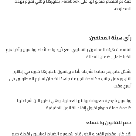
حيث تم اقتطاع فيديو لها على Facebook، يظهرها وهي تقوم بهذه
المطاردة.
رأي هيئة المحلفين:
انقسمت هيئة المحلفين بالتساوي، مع تأييد واحد لأداء ويلسون وآخر لعزم
الضباط على ضمان العدالة.
بشكل عام، يقر ضباط الشرطة بأداء ويلسون باعتبارها خبيرة في إطلاق
النار، ويعمل جانب مكافحة الجريمة جاهدًا لضمان تسليم المطلوبين في
أسرع وقت.
ويلسون شرطية معروفة بولائها لعملها، وهي تظهر الآن شجاعتها
كنجمة حملة glyph
لخيول
إنفاذ القانون التحقيقية.
دعم للقانون والنساء:
لقد كان مقطع الفيديو الذي قام بتصويره الضباط لويلسون نقطة دعم