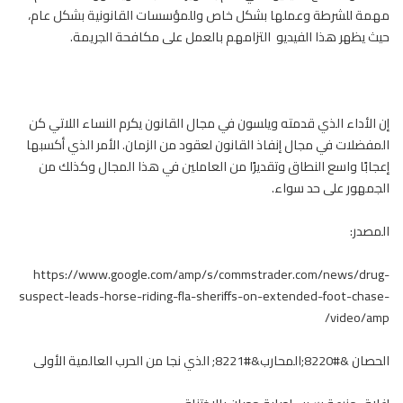
مهمة للشرطة وعملها بشكل خاص وللمؤسسات القانونية بشكل عام،
حيث يظهر هذا الفيديو التزامهم بالعمل على مكافحة الجريمة.
إن الأداء الذي قدمته ويلسون في مجال القانون يكرم النساء اللاتي كن
المفضلات في مجال إنفاذ القانون لعقود من الزمان. الأمر الذي أكسبها
إعجابًا واسع النطاق وتقديرًا من العاملين في هذا المجال وكذلك من
الجمهور على حد سواء.
المصدر:
https://www.google.com/amp/s/commstrader.com/news/drug-
suspect-leads-horse-riding-fla-sheriffs-on-extended-foot-chase-
video/amp/
الحصان &#8220;المحارب&#8221; الذي نجا من الحرب العالمية الأولى