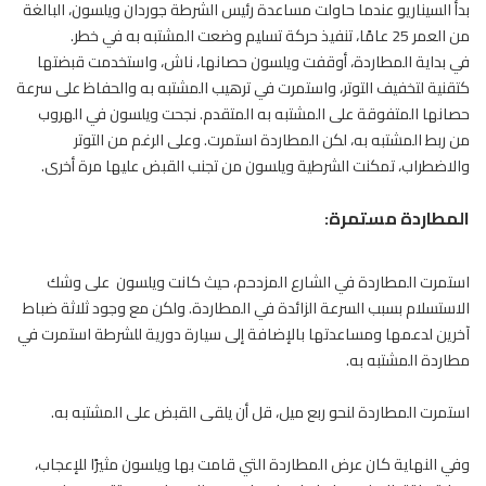
بدأ السيناريو عندما حاولت مساعدة رئيس الشرطة جوردان ويلسون، البالغة
من العمر 25 عامًا، تنفيذ حركة تسليم وضعت المشتبه به في خطر.
في بداية المطاردة، أوقفت ويلسون حصانها، ناش، واستخدمت قبضتها
كتقنية لتخفيف التوتر، واستمرت في ترهيب المشتبه به والحفاظ على سرعة
حصانها
المتفوقة على المشتبه به المتقدم. نجحت ويلسون في الهروب
من ربط المشتبه به، لكن المطاردة استمرت. وعلى الرغم من التوتر
والاضطراب، تمكنت الشرطية ويلسون من تجنب القبض عليها مرة أخرى.
المطاردة مستمرة:
استمرت المطاردة في الشارع المزدحم، حيث كانت ويلسون على وشك
الاستسلام بسبب السرعة الزائدة في المطاردة. ولكن مع وجود ثلاثة ضباط
آخرين لدعمها ومساعدتها بالإضافة إلى سيارة دورية للشرطة استمرت في
مطاردة المشتبه به.
استمرت المطاردة لنحو ربع ميل، قل أن يلقى القبض على المشتبه به.
وفي النهاية كان عرض المطاردة التي قامت بها ويلسون مثيرًا للإعجاب،