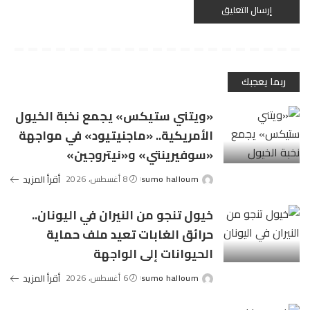
ربما يعجبك
«ويتني ستيكس» يجمع نخبة الخيول
الأمريكية.. «ماجنيتيود» في مواجهة
«سوفيرينتي» و«نيتروجين»
sumo halloum
8 أغسطس، 2026
أقرأ المزيد
Posted
by
خيول تنجو من النيران في اليونان..
حرائق الغابات تعيد ملف حماية
الحيوانات إلى الواجهة
sumo halloum
6 أغسطس، 2026
أقرأ المزيد
Posted
by