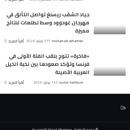
Posted
by
جياد الشقب ريسنغ تواصل التألق في
مهرجان غودوود وسط تطلعات لنتائج
مميزة
mohanad.alhamwi
31 يوليو، 2026
أقرأ المزيد
Posted
by
«فاخرة» تتوج بلقب الفئة الأولى في
فرنسا وتؤكد صعودها بين نخبة الخيل
العربية الأصيلة
sumo halloum
13 يوليو، 2026
أقرأ المزيد
Posted
by
© جميع الحقوق محفوظة لمجلة الفروسية