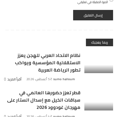
المرة المقبلة في تعليقي.
ربما يعجبك
نظام الاتحاد العربي للهجن يعزز
الاستقلالية المؤسسية ويواكب
تطور الرياضة العربية
sumo halloum
5 أغسطس، 2026
أقرأ المزيد
Posted
by
قطر تعزز حضورها العالمي في
سباقات الخيل مع إسدال الستار على
مهرجان غودوود 2026
sumo halloum
4 أغسطس، 2026
أقرأ المزيد