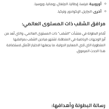
أوروبية
: فرنسا، إيطاليا، البرتغال، رومانيا، وروسيا.
أخرى
: البرازيل، الإكوادور، وتركيا.
مرافق الشقب ذات المستوى العالمي:
تُقام البطولة في منشآت “الشقب” ذات المستوى العالمي، والتي تُعد من
أبرز الوجهات الرياضية في المنطقة. تشتهر ميادين الشقب بمرافقها
المتطورة التي تلبي المعايير الدولية، ما يجعلها الاختيار الأمثل لاستضافة
هذا الحدث المرموق.
رسالة البطولة وأهدافها: