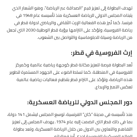
تهدف البطولة إلى تعزيز قيم “الصداقة عبر الرياضة”، وهو الشعار الذي
يتبناه المجلس الدولي للرياضة العسكرية منذ تأسيسه عام 1948 في
فرنسا. كما تُبرز هذه الفعالية الإرث الثقافي والرياضي لدولة قطر في
رياضة الفروسية، وتؤكد على التزامها برؤية قطر الوطنية 2030 التي تجعل
من الرياضة وسيلة للدبلوماسية والتواصل بين الشعوب.
إرث الفروسية في قطر:
تُعد البطولة فرصة لتعزيز مكانة قطر كوجهة رياضية عالمية وكمركز
للفروسية
في المنطقة. كما تسلط الضوء على الجهود المستمرة لتطوير
هذه الرياضة، وتؤكد على التزام قطر بتنظيم فعاليات رياضية عالمية
تعكس التميز والإبداع.
دور المجلس الدولي للرياضة العسكرية:
منذ تأسيسه في مدينة “كان” الفرنسية، توسع المجلس ليشمل 141 دولة،
بما في ذلك قطر التي انضمت إليه عام 1974. يهدف المجلس إلى تعزيز
التفاهم والتعاون بين الدول من خلال الرياضة العسكرية، وتعد بطولة
العالم العسكرية
للفروسية
إحدى أبرز فعالياته.