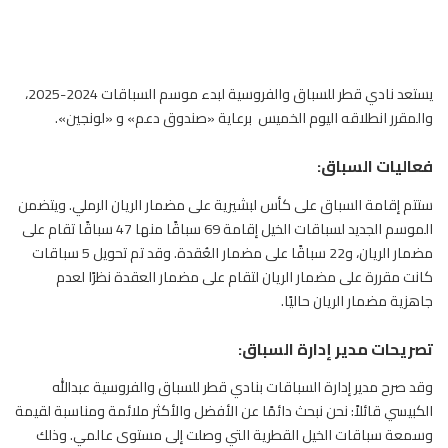
يستعد نادي قطر للسباق والفروسية لبدء موسم السباقات 2024-2025،
والمقرر انطلاقه اليوم الخميس برعاية «صندوق دعم» و «لونجين».
فعاليات السباق:
ستتم إقامة
السباق
على كأس لبشيرية على مضمار الريان الرملي. ويتضمن
الموسم الجديد لسباقات الخيل إقامة 69 سباقًا منها 47 سباقًا تقام على
مضمار الريان، و22 سباقًا على مضمار العُقدة. وقد تم تحويل 5 سباقات
كانت مقررة على مضمار الريان لتقام على مضمار العقدة نظرًا لعدم
جاهزية مضمار الريان حاليًا.
تصريحات مدير إدارة السباق:
وقد صرح مدير إدارة السباقات بنادي قطر للسباق والفروسية عبدالله
الكبيسي قائلاً: نحن نبحث دائمًا عن الأفضل والأكثر ملائمة ومناسبة لقيمة
وسمعة سباقات الخيل القطرية التي وصلت إلى مستوى عالمي. وذلك