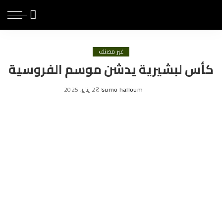
غير مصنف
كأس لبشيرية يدشن موسم الفروسية
sumo halloum
2 يناير، 2025
Posted
by