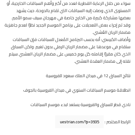
سواء من خلال الرعاية القطرية لعدد من أكبر وأهم السباقات الخارجية، أو
المستوى الذي وصلت إليه السباقات التي تقام بالدوحة. حيث يشهد
بعضها مشاركة كبيرة من الخارج خاصة في مهرجان سيف سمو الأمير.
وقد تم إجراء بعض التعديلات على برنامج الموسم الجديد نظرًا لعدم جاهزية
مضمار الريان العُشبي.
وأضاف الكبيسي: أنه بحسب البرنامج المُعدل للسباقات فإن السباقات
ستقام في موعدها على مضمار الريان الرملي بدون تغيير. ولكن
السباق
الذي كان مقررًا إقامته كل يوم خميس على مضمار الريان العشبي سيتم
نقله إلى مضمار العقدة العشبي.
نتائج السباق 12 في ميدان الملك سعود للفروسية
انطلاقة موسم السباقات السنوي في ميدان الفروسية بالجوف
نادي قطر للسباق والفروسية يستعد لبدء موسم السباقات
الرابط المختصر :