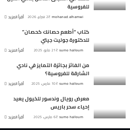
للفروسية
mohanad.alhamwi
2 فبراير، 2026
أقرأ المزيد
Posted
by
كتاب “أطعم حصانك كحصان”
للدكتورة جوليت جيتي
sumo halloum
21 مايو، 2025
أقرأ المزيد
Posted
by
من الفائز بجائزة التمايز في نادي
الشارقة للفروسية؟
sumo halloum
10 مارس، 2025
أقرأ المزيد
Posted
by
معرض رويال وندسور للخيول يعيد
إحياء سحر باريس
sumo halloum
6 مارس، 2025
أقرأ المزيد
Posted
by