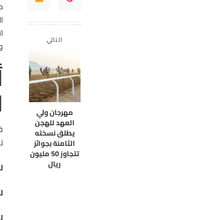
ح
ا
ا
التالي
و
أ
ا
مهرجان ولي
العهد للهجن
ق
يطلق نسخته
ت
الثامنة بجوائز
تتجاوز 50 مليون
ريال
ل
ل
ل