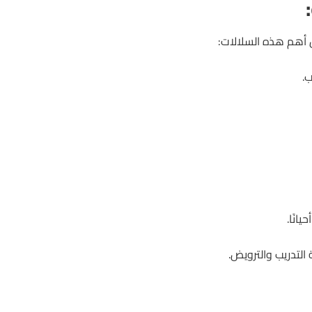
ن أهم هذه السلالات:
ب.
انًا.
التدريب والترويض.