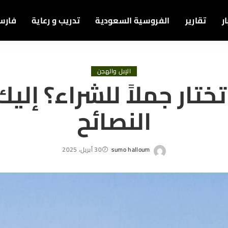
ر
تقارير
الفروسية السعودية
تدريب و رعاية
فارس
الإبل والهجن
تار جملاً للشراء؟ إلي
النصائح
sumo halloum
30 أبريل، 2025
Posted
by