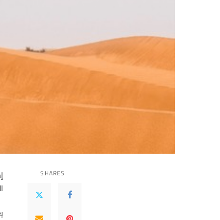
SHARES
إ
ا
ي