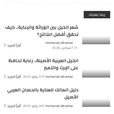
ربما يعجبك
شعر الخيل بين الوراثة والرعاية.. كيف
تحقق أفضل النتائج؟
mohanad.alhamwi
Posted
أقرأ المزيد
7 أغسطس، 2026
by
الخيل العربية الأصيلة.. رعاية تحافظ
على الإرث والتميز
mohanad.alhamwi
31 يوليو، 2026
أقرأ المزيد
Posted
by
دليل المالك للعناية بالحصان العربي
الأصيل
mohanad.alhamwi
24 يوليو، 2026
أقرأ المزيد
Posted
by