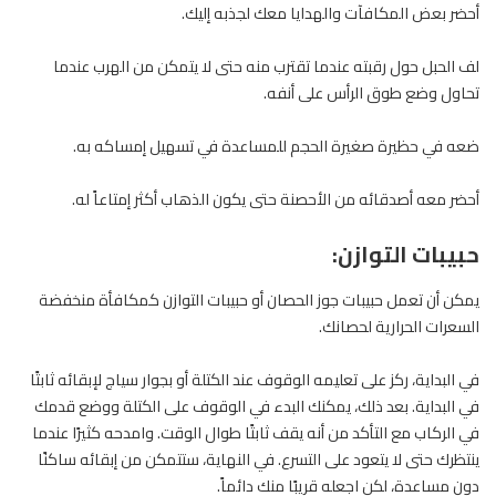
أحضر بعض المكافآت والهدايا معك لجذبه إليك.
لف الحبل حول رقبته عندما تقترب منه حتى لا يتمكن من الهرب عندما
تحاول وضع طوق الرأس على أنفه.
ضعه في حظيرة صغيرة الحجم للمساعدة في تسهيل إمساكه به.
أحضر معه أصدقائه من الأحصنة حتى يكون الذهاب أكثر إمتاعاً له.
حبيبات التوازن:
يمكن أن تعمل حبيبات جوز الحصان أو حبيبات التوازن كمكافأة منخفضة
السعرات الحرارية
لحصانك
.
في البداية، ركز على تعليمه الوقوف عند الكتلة أو بجوار سياج لإبقائه ثابتًا
في البداية. بعد ذلك، يمكنك البدء في الوقوف على الكتلة ووضع قدمك
في الركاب مع التأكد من أنه يقف ثابتًا طوال الوقت. وامدحه كثيرًا عندما
ينتظرك حتى لا يتعود على التسرع. في النهاية، ستتمكن من إبقائه ساكنًا
دون مساعدة، لكن اجعله قريبًا منك دائماً.