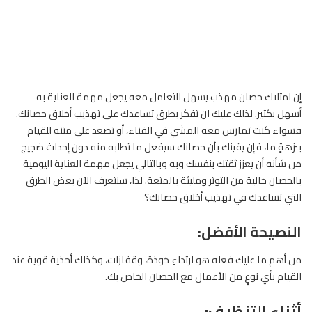
إن امتلاك
حصان
مهذب يسهل التعامل معه يجعل مهمة العناية به
أسهل بكثير. لذلك عليك ان تفكر بطرق تساعدك على تهذيب أخلاق حصانك.
فسواء كنت تمارس معه المشي في الفناء، أو تصعد على متنه للقيام
بنزهةٍ ما، فإن يقينك بأن حصانك سيفعل ما تطلبه منه دون إحداث ضجيج
من شأنه أن يعزز ثقتك بنفسك وبه وبالتالي يجعل مهمة العناية اليومية
بالحصان خالية من التوتر ومليئة بالمتعة. لذا، سنتعرف الآن بعض الطرق
التي تساعدك في تهذيب أخلاق حصانك؟
النصيحة الأفضل:
من أهم ما عليك فعله هو ارتداءِ خوذة، وقفازات، وكذلك أحذية قوية عند
القيام بأي نوعٍ من الأعمال مع
الحصان
الخاص بك.
أثناء التنظيف: