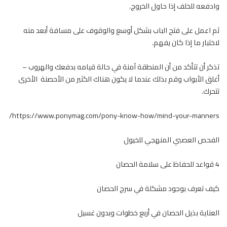
وادفعه للخلف إذا حاول الخروج.
ثم اعمل على فتح الباب بشكل أوسع والوقوف على مسافة أبعد منه
لاختبار ما إذا كان يفهم.
تذكر أن تتأكد من أن المنطقة آمنة في حالة قيامه بدفعك والهروب –
أغلق الأبواب وقم بذلك عندما لا يكون هناك الكثير من
الأحصنة
الأخرى
تتحرك.
https://www.ponymag.com/pony-know-how/mind-your-manners/
الفحص العصبي المنهجي للخيول
4 قواعد للحفاظ على سلامة الحصان
كيف تعرف بوجود مشكلة في سرج الحصان
العناية بذيل الحصان في أربع خطوات وبدون غسيل