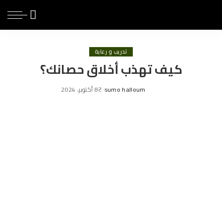
تدريب و رعاية
كيف تهذب أخلاق حصانك؟
sumo halloum
8 أكتوبر، 2024
Posted
by