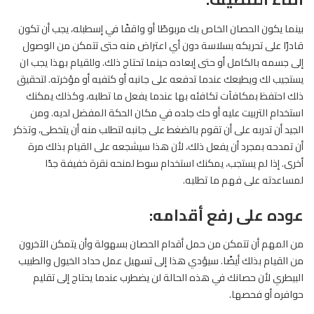
بينما يكون الحصان الخاص بك مربوطًا أو واقفًا في إسطبله، يجب أن تكون
قادرًا على تحريكه بسلاسة دون أي اعتراض منه حتى تتمكن من الوصول
إلى جسمه بالكامل أو حتى إبعاده حينما تحتاج ذلك. وللقيام بهذا يجب ان
يستجيب لك ويطيعك عندما تدفعه على جانبه أو كتفيه أو مؤخرته. لتحقيق
ذلك احتفظ بمكافآت تكافئه بها عندما يفعل ما تطلبه، وكذلك يمكنك
استخدام التربيت عليه أو حك جلده في مكان الحكة المفضل لديه. ومن
الجيد أن تدربه على أن تقوم بالضغط على جانبه لتطلب منه أن يتخطى، وتذكر
أن تمدحه بمجرد أن يفعل ذلك، لأن هذا سيشجعه على القيام بذلك مرة
أخرى. إذا لم يستجب، يمكنك استخدام سوط لمنحه نقرة خفيفة جدًا
لمساعدته على فهم ما تطلبه.
عوده على رفع أقدامه:
من المهم أن تتمكن من حمل أقدام
الحصان
بسهولة وأن يتمكن الآخرون
من القيام بذلك أيضًا. سيؤدي هذا إلى تسهيل عمل حداد الخيول والطبيب
البيطري لأن حصانك في هذه الحالة لن يضطرب عندما يحتاج إلى تقليم
حوافره أو فحصها.