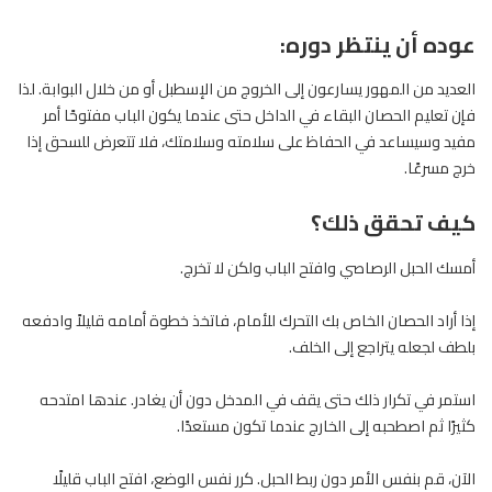
عوده أن ينتظر دوره:
العديد من المهور يسارعون إلى الخروج من الإسطبل أو من خلال البوابة. لذا
فإن تعليم الحصان البقاء في الداخل حتى عندما يكون الباب مفتوحًا أمر
مفيد وسيساعد في الحفاظ على سلامته وسلامتك، فلا تتعرض للسحق إذا
خرج مسرعًا.
كيف تحقق ذلك؟
أمسك الحبل الرصاصي وافتح الباب ولكن لا تخرج.
إذا أراد الحصان الخاص بك التحرك للأمام، فاتخذ خطوة أمامه قليلاً وادفعه
بلطف لجعله يتراجع إلى الخلف.
استمر في تكرار ذلك حتى يقف في المدخل دون أن يغادر. عندها امتدحه
كثيرًا ثم اصطحبه إلى الخارج عندما تكون مستعدًا.
الآن، قم بنفس الأمر دون ربط
الحبل
. كرر نفس الوضع، افتح الباب قليلًا