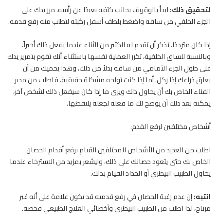
لتحقيق ذلك:
ابدأ بالوقوف بجانب كتفه بعيدًا عن رأسه. مرر يدك على
الجزء الخلفي من ساقه واضغط بلطف أسفل ركبته لتطلب منه رفع قدمه.
إذا كان مترددًا، تذكر أن تقدم له الكثير من الثناء عندما يفعل ذلك أخيراً.
وبالنسبة للساق الخلفية، تكرر العملية نفسها باستثناء أنك تقوم بتمرير يدك
على طول الجزء الأمامي من ساقه بدلاً من ذلك، وهذا يحميك من أن
يعلق ذراعك إذا ركل. أما إذا كنت تواجه مشكلة حقيقية، فاطلب من مدير
الفناء الخاص بك أن يحاول ذلك ويرى ما إذا كان سيفعل ذلك لشخص آخر،
يمكنه بعد ذلك أن يوضح لك ما فعله لجعله يلتقطها.
أشخاص مختلفين لرفع القدم:
اطلب من العديد من الأشخاص المختلفين القيام برفع أقدام الحصان
الخاص بك حتى يتعود حصانك على ذلك، وليشعر بمزيد من الاسترخاء عندما
يحاول الطبيب البيطري أو الحداد القيام بذلك.
انتبه:
إن عدم رغبة
الحصان
في رفع قدميه قد يكون علامة على أنه غير
مرتاح، لذا اطلب من الطبيب البيطري وأخصائي العلاج الطبيعي فحصه.