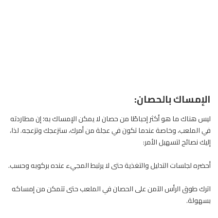
الإمساك بالحصان:
ليس هناك ما هو أكثر إحباطًا من حصان لا يمكن الإمساك به؛ إن مطاردته
في الملعب، وخاصة عندما تكون في عجلة من أمرك، ستزعجك وتزعجه. لذا،
إليك نصائح لتسهيل الأمر:
أحضره لجلسات التدليل والتغذية حتى لا يرتبط المجيء عنده بركوبه وحسب.
اترك طوق الرأس الآمن على الحصان في الملعب حتى تتمكن من إمساكه
بسهولة.