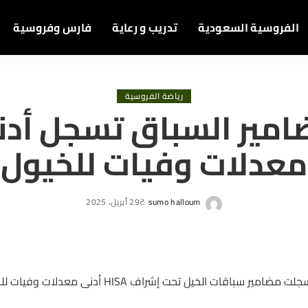
الفروسية السعودية
تدريب و رعاية
فارس وفروسية
رياضة الفروسية
مير السباق تسجل أد
معدلات وفيات للخيول
sumo halloum
29 أبريل، 2025
Posted
by
لت مضامير سباقات الخيل تحت إشراف HISA أدنى معدلات وفيات للخيول منذ 2009.