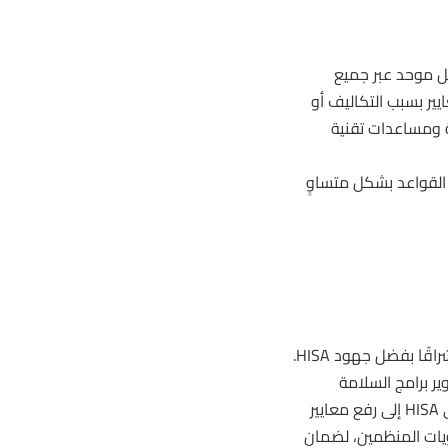
اييرها بشكل موحد عبر جميع
ير بسبب التكاليف أو
مج تدريبية ومساعدات تقنية
القواعد بشكل متساوٍ
ًا بفضل جهود HISA.
ير برامج السلامة
والرفاهية. فمن خلال الشراكة مع جميع أطراف صناعة السباقات، تسعى HISA إلى رفع معايير
ويات المنظمين، لضمان