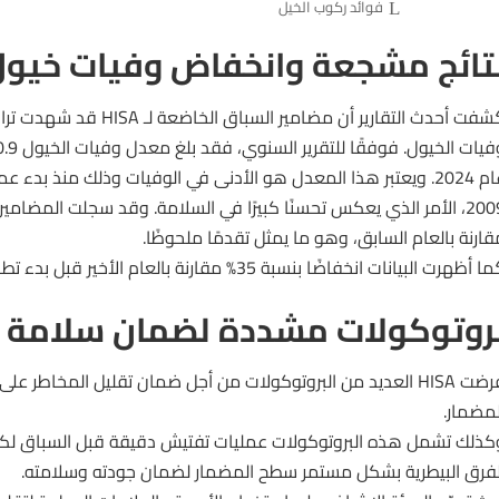
فوائد ركوب الخيل
تائج مشجعة وانخفاض وفيات خيول
شفت أحدث التقارير أن مضامير
السباق
الخاضعة لـ HISA قد
عام 2024. ويعتبر هذا المعدل هو الأدنى في الوفيات وذلك منذ بدء
قارنة بالعام السابق، وهو ما يمثل تقدمًا ملحوظًا.
 أظهرت البيانات انخفاضًا بنسبة 35% مقارنة بالعام الأخير قبل بدء تطبيق برنامج السلامة.
روتوكولات مشددة لضمان سلامة ا
فرضت HISA العديد من البروتوكولات من أجل ضمان تقليل المخاطر ع
لمضمار.
كذلك تشمل هذه البروتوكولات عمليات تفتيش دقيقة قبل السباق لكل
لفرق البيطرية بشكل مستمر سطح المضمار لضمان جودته وسلامته.