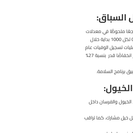
 السباق:
 شهدت تراجعًا ملحوظًا في معدلات
وفيات الخيول. فوفقًا للتقرير السنوي، فقد بلغ معدل وفيات الخيول 0.9 لكل 1000 بداية خلال
 عمليات تسجيل الوفيات عام
2009، الأمر الذي يعكس تحسنًا كبيرًا في السلامة. وقد سجلت المضامير انخفاضًا قدر بنسبة 27%
لخيول:
لى الخيول والفرسان داخل
 خيل مشارك. كما تراقب