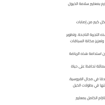
قرير HISA أهمية الالتزام الصارم بمعايير سلامة الخيول
شكل كبير من إصابات
 التجربة الناجحة. وتطوير
وتعزيز مكانة السباقات
ن استدامة هذه الرياضة
مماثلة تحافظ على حياة
قدمًا في مجال الفروسية.
تها في بطولات الخيل
تزام الكامل بمعايير