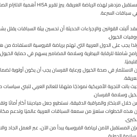
مستقبل مزدهر لهذه الرياضة العريقة. يبرز ت
ي سباقات السرعة.
قد أثبتت القوانين والإجراءات الحديثة أن تحسين بيئة السباقات يقلل ب
وفيات الخيول.
لذا يجب على الدول العربية التي تهتم برياضة الفروسية الاستفادة من هذه
رامج شاملة للرقابة البيطرية وسلامة المضامير يسهم في حماية الخيول 
ليميًا.
ن الاستثمار في
صحة الخيول
ورعاية الفرسان يجب أن يكون أولوية لضما
لعريقة.
يث باتت التجربة الأمريكية نموذجًا ملهمًا للعالم العربي لتبني سياسات 
لخيل وسلامة الفرسان.
ن خلال الابتكار والمراقبة الدقيقة، نستطيع جعل مياديننا أكثر أمانًا وت
ن هذه الخطوات ستعزز من سمعة السباقات العربية عالميًا وتدعم مكان
لكبرى.
إن المستقبل الآمن لرياضة الفروسية يبدأ من الآن، عبر العمل الجاد والال
لسلامة الدولية.