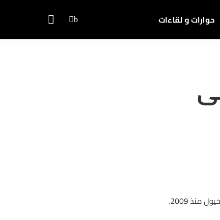
حوارات و لقاءات
نى