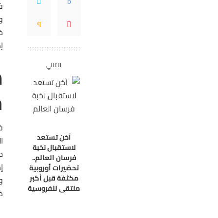
فم
و
خ
إ
التالي
ح
آخن تستعد
لاستقبال نخبة
م
فرسان العالم..
تحضيرات أوروبية
مكثفة قبل أكبر
ملتقى للفروسية
ذ