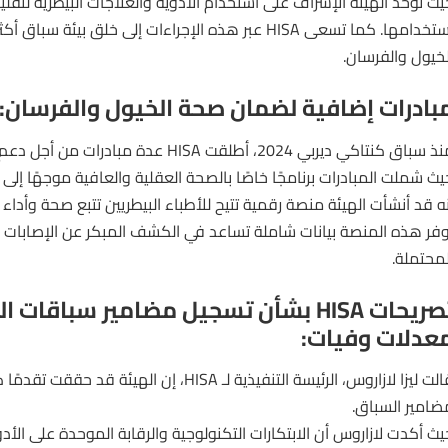
يث توحّد الهيئة الإشراف على استخدام الأدوية والعلاجات البيطرية لتق
استخدامها. كما تسعى HISA عبر هذه الإجراءات إلى خلق بيئة س
لخيول والفرسان.
بادرات إضافية لضمان صحة الخيول والفرسان:
نذ
سباق كنتاكي ديربي
2024، أطلقت HISA عدة مبادرات من 
يث شملت المبادرات برنامجًا خاصًا بالصحة العقلية والعافية موجهًا إلى
نه قد أنشأت الهيئة منصة رقمية تتيح للأطباء البيطريين تتبع صحة وأداء ا
وفر هذه المنصة بيانات شاملة تساعد في الكشف المبكر عن الإصابات 
لمحتملة.
تصريحات HISA بشأن تسجيل مضامير سباقات 
عدلات وفيات:
قالت ليزا لازاروس، الرئيسة التنفيذية لـ HISA، إن الهي
ضامير السباق.
يث أكدت لازاروس أن الابتكارات التكنولوجية والرقابة الموحدة على ا