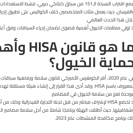
ع اقتراب النسخة الـ151 من
سباق
كنتاكي ديربي، تنشط الاستعدادات
الفرسان. حيث يعمل مئات المتخصصين خلف الكواليس على تطبيق إجرا
لال هذا الحدث العالمي.
ذ تولي منظمات الخيول أهمية قصوى لضمان إجراء السباقات وفق أعلى 
ما هو قانون
ماية الخيول؟
في عام 2020، أقر الكونغرس الأميركي قانون سلامة ورفاهية سباقا
المعروف باسم HISA. وقد أدى هذا القرار إلى إنشاء هيئة مستق
وحدة تعزز من سلامة الخيول في المضامير.
إذ تخضع HISA لإشراف مباشر من قبل لجنة التجارة الفيدرالية وذلك 
لك برنامج مكافحة المنشطات عام 2023.