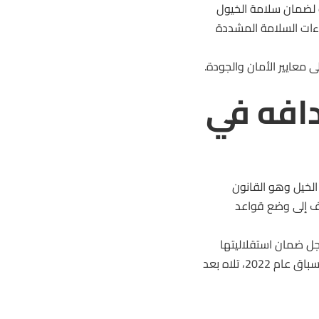
 لضمان سلامة الخيول
ءات السلامة المشددة
معايير الأمان والجودة.
 HISA وأهدافه في
ت الخيل وهو القانون
لة تهدف إلى وضع قواعد
من أجل ضمان استقلاليتها
وشفافيتها. حيث أطلقت الهيئة برنامجًا شاملاً من أجل سلامة مضامير السباق عام 2022، تلاه بعد