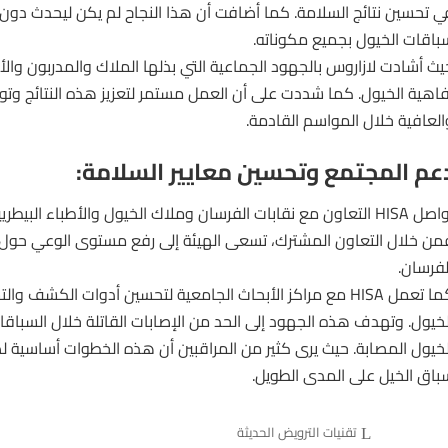
ي تحسين نتائج السلامة. كما أضافت أن هذا النجاح لم يكن ليحدث دون
باقات الخيول بجميع مكوناته.
يث أشادت لازاروس بالجهود الجماعية التي بذلها الملاك والمدربون والأ
فاهية الخيول. كما شددت على أن العمل مستمر لتعزيز هذه النتائج وتو
العافية خلال المواسم القادمة.
عم المجتمع وتحسين معايير السلامة:
تواصل HISA التعاون مع نقابات الفرسان وملاك الخيول والأطباء البي
من خلال التعاون المشترك، تسعى الهيئة إلى رفع مستوى الوعي حول 
لفرسان.
كما تعمل HISA مع مراكز الأبحاث الجامعية لتحسين أدوات الكشف
لخيول. وتهدف هذه الجهود إلى الحد من الإصابات القاتلة خلال السباقا
لخيول المصابة. حيث يرى كثير من المراقبين أن هذه الخطوات أساسية 
باق الخيل على المدى الطويل.
تقنيات الترويض الحديثة