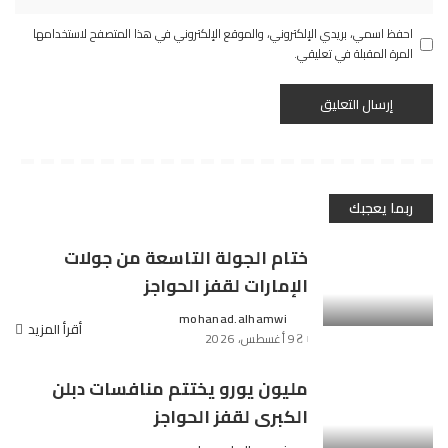
احفظ اسمي، بريدي الإلكتروني، والموقع الإلكتروني في هذا المتصفح لاستخدامها
المرة المقبلة في تعليقي.
ربما يعجبك
ختام الجولة التاسعة من جولات
الإمارات لقفز الحواجز
mohanad.alhamwi
Posted
أقرأ المزيد
9 أغسطس، 2026
by
مليون يورو يختتم منافسات دبلن
الكبرى لقفز الحواجز