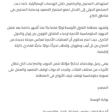
استهداف المدنيين والرياضيين خلال الهجمات الإسرائيلية. كما دعت
المجتمع الدولي إلى التدخل لمنع استمرار التصعيد وحماية المدنيين في
مناطق النزاع.
وتشهد منطقة الشرق الأوسط توترًا متصاعدًا منذ أشهر، خاصة بعد فشل
الجهود الدبلوماسية الأخيرة لإحياء الاتفاق النووي بين إيران والدول
الكبرى. حيث اعتبر محللون أن العمليات الأخيرة تعكس مرحلة جديدة من
الصراع بين تل أبيب وطهران، وتتطلب تحركًا دوليًا عاجلًا لتفادي كارثة
إقليمية.
يبقى رحيل بولادفاند تذكيرًا مؤلمًا بثمن الحروب والصراعات التي تطال
الأبرياء من مختلف الفئات. وتتجدد الدعوات لوقف التصعيد والعمل على
تسوية دبلوماسية توقف نزيف الأرواح في المنطقة.
المصدر:
بوابة الوسط
أهم 8 قنوات يوتيوب لعشاق الخيل والفروسية