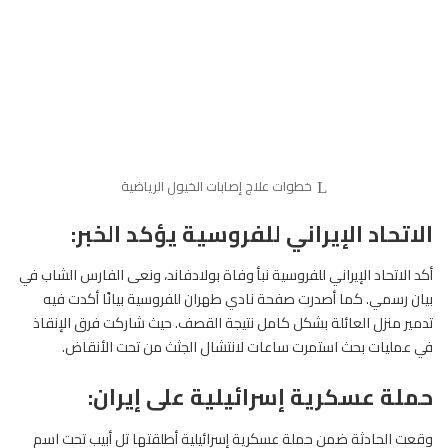
خطوات علاج إصابات الخيول الرياضية
الاتحاد الإيراني للفروسية يؤكد الخبر:
أكد الاتحاد الإيراني
للفروسية
نبأ وفاة بولادفاند، ونعى الفارس الشاب في
بيان رسمي. كما أصدرت صفحة نادي طهران للفروسية بيانًا أكدت فيه
تدمير منزل العائلة بشكل كامل نتيجة القصف. حيث شاركت فرق الإنقاذ
في عمليات بحث استمرت ساعات لانتشال الجثث من تحت الأنقاض.
حملة عسكرية إسرائيلية على إيران:
وقعت الحادثة ضمن حملة عسكرية إسرائيلية أطلقتها تل أبيب تحت اسم