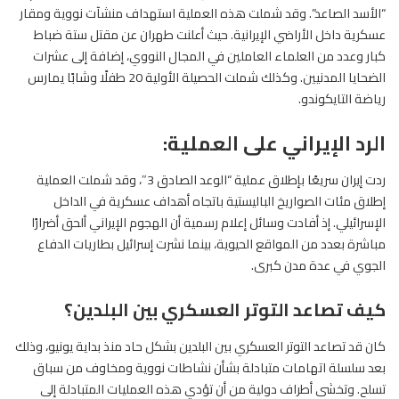
“الأسد الصاعد”. وقد شملت هذه العملية استهداف منشآت نووية ومقار
عسكرية داخل الأراضي الإيرانية. حيث أعلنت طهران عن مقتل ستة ضباط
كبار وعدد من العلماء العاملين في المجال النووي، إضافة إلى عشرات
الضحايا المدنيين. وكذلك شملت الحصيلة الأولية 20 طفلًا وشابًا يمارس
رياضة التايكوندو.
الرد الإيراني على العملية:
ردت إيران سريعًا بإطلاق عملية “الوعد الصادق 3″، وقد شملت العملية
إطلاق مئات الصواريخ الباليستية باتجاه أهداف عسكرية في الداخل
الإسرائيلي. إذ أفادت وسائل إعلام رسمية أن الهجوم الإيراني ألحق أضرارًا
مباشرة بعدد من المواقع الحيوية، بينما نشرت إسرائيل بطاريات الدفاع
الجوي في عدة مدن كبرى.
كيف تصاعد التوتر العسكري بين البلدين؟
كان قد تصاعد التوتر العسكري بين البلدين بشكل حاد منذ بداية يونيو، وذلك
بعد سلسلة اتهامات متبادلة بشأن نشاطات نووية ومخاوف من سباق
تسلح. وتخشى أطراف دولية من أن تؤدي هذه العمليات المتبادلة إلى