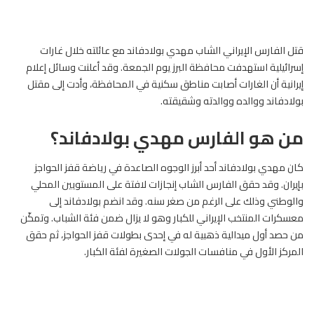
قتل
الفارس
الإيراني الشاب مهدي بولادفاند مع عائلته خلال غارات
إسرائيلية استهدفت محافظة البرز يوم الجمعة. وقد أعلنت وسائل إعلام
إيرانية أن الغارات أصابت مناطق سكنية في المحافظة، وأدت إلى مقتل
بولادفاند ووالده ووالدته وشقيقته.
من هو الفارس مهدي بولادفاند؟
كان مهدي بولادفاند أحد أبرز الوجوه الصاعدة في رياضة قفز الحواجز
بإيران. وقد حقق الفارس الشاب إنجازات لافتة على المستويين المحلي
والوطني وذلك على الرغم من صغر سنه. وقد انضم بولادفاند إلى
معسكرات المنتخب الإيراني للكبار وهو لا يزال ضمن فئة الشباب. وتمكّن
من حصد أول ميدالية ذهبية له في إحدى بطولات قفز الحواجز، ثم حقق
المركز الأول في منافسات الجولات الصغيرة لفئة الكبار.