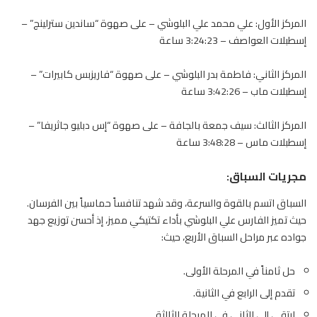
المركز الأول: علي محمد علي البلوشي – على صهوة “ساندين سترلينج” –
إسطبلات العواصف – 3:24:23 ساعة
المركز الثاني: فاطمة بدر البلوشي – على صهوة “فاريزبس كابيرات” –
إسطبلات ماب – 3:42:26 ساعة
المركز الثالث: سيف جمعة بالجافة – على صهوة “إس دبليو جاثريفا” –
إسطبلات ماس – 3:48:28 ساعة
مجريات السباق:
السباق اتسم بالقوة والسرعة، وقد شهد تنافساً حماسياً بين الفرسان.
حيث تميز
الفارس
علي البلوشي بأداء تكتيكي مميز، إذ أحسن توزيع جهد
جواده عبر مراحل السباق الأربع، حيث:
حل ثامناً في المرحلة الأولى.
تقدم إلى الرابع في الثانية.
ارتقى إلى الثاني في المرحلة الثالثة.