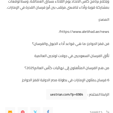
ويُختتم برنامج كأس الاتحاد يوم الثلاثاء بسباق العمالقة، وسط توقعات
بمشاركة قوية وأداء تنافسي مرتقب بين أبرز
فرسان
القدرة في الإمارات.
المصدر:
https://www.aletihad.ae/news/
فن قفز الحواجز: ما هي قواعد أداء الخيول والفرسان؟
تألق الفرسان السعوديين في جولات لونجين العالمية
من هم الفرسان المتأهلون إلى نهائيات كأس العالم2025؟
6 فرسان يمثلون الإمارات في بطولة مصر الدولية لقفز الحواجز
الرابط المختصر :
SHARES