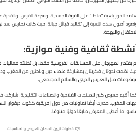
عتمد الفوز بلعبة “ماطا” على القوة الجسدية، وسرعة الفرس، والقدرة عل
تعود أصول هذه اللعبة إلى تقاليد قبائل جبالة، حيث كانت تمارس بعد 
لاحتفال والبهجة.
نشطة ثقافية وفنية موازية:
م يقتصر المهرجان على المسابقات
الفروسية
فقط، بل تخللته فعاليات ف
يث نظمت ندوتان فكريتان بمشاركة علماء دين وباحثين من المغرب ودول
وضوعات مثل التعايش الديني والسلام المجتمعي.
هات المغرب. حضرت أيضًا تعاونيات من دول إفريقية ككوت ديفوار، السنغا
اسو، ما أعطى المعرض طابعًا دوليًا متنوعًا.
خطوات تزيين الحصان للعروض والمناسبات