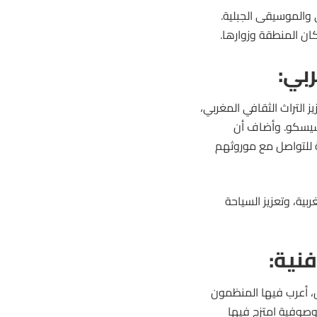
والموسيقى الجبلية.
كان المنطقة وزوارها.
ربي:
ز التراث الثقافي المغربي،
يسيسكو. وأضاف أن
 للتواصل مع موروثهم
بية، وتعزيز السياحة
نية:
س، أعرب فيها المنظمون
وصوفية امتزج فيها