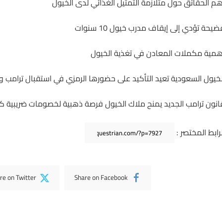
هم الحقائق حول متلازمة التمثيل الغذائي لدى الخيول
ضيحة تؤدي إلى إيقاف مدرب خيول 10 سنوات
همية مكملات المعادن في تغذية الخيول
لخيول السعودية تعيد التأكيد على حضورها الرمزي في استقبال ترامب وتدع
انون ترامب الجديد يمنح ملاك الخيول فرصة ذهبية لخصومات ضريبية كب
لرابط المختصر :
re on Twitter
Share on Facebook