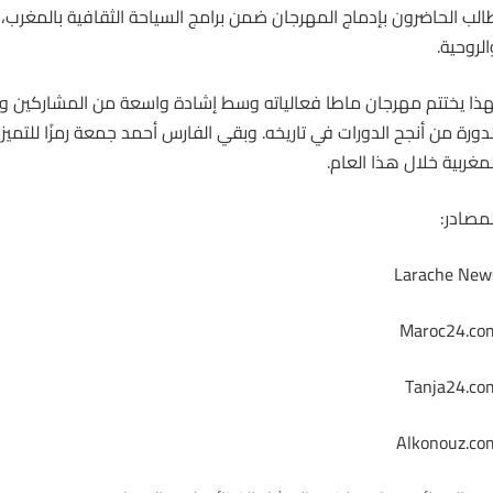
الب الحاضرون بإدماج المهرجان ضمن برامج السياحة الثقافية بالمغرب، وذل
الروحية.
هذا يختتم مهرجان ماطا فعالياته وسط إشادة واسعة من المشاركين وال
لدورة من أنجح الدورات في تاريخه. وبقي الفارس أحمد جمعة رمزًا للتميز
لمغربية خلال هذا العام.
لمصادر:
Larache New
Maroc24.co
Tanja24.co
Alkonouz.co