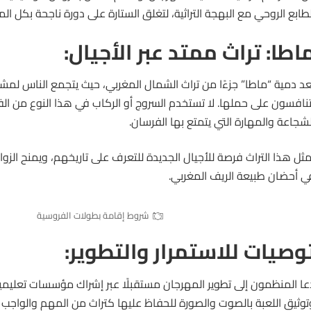
لطابع الروحي مع البهجة التراثية، لتغلق الستارة على دورة ناجحة بكل ال
اطا: تراث ممتد عبر الأجيال:
عد دمية “
ماطا
” جزءًا من تراث الشمال المغربي، حيث يتجمع الناس لمش
تنافسون على حملها. لا تستخدم السروج أو الركاب في هذا النوع من 
لشجاعة والمهارة التي يتمتع بها الفرسان.
مثل هذا التراث فرصة للأجيال الجديدة للتعرف على تاريخهم، ويمنح الزوا
ي أحضان طبيعة الريف المغربي.
شروط إقامة بطولات الفروسية
وصيات للاستمرار والتطوير:
عا المنظمون إلى تطوير المهرجان مستقبلًا عبر إشراك مؤسسات تعليمي
توثيق اللعبة بالصوت والصورة للحفاظ عليها كتراث من المهم والواجب ن