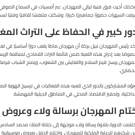
كذلك أحيت فرق فنية ليالي المهرجان، عبر أمسيات في السماع الصوفي 
رفت السهرات حضورًا جماهيريًا كبيرًا، وشكلت متنفسًا ثقافيًا وفنيًا لس
ور كبير في الحفاظ على التراث المغ
كد رئيس المهرجان نبيل بركة أن مهرجان ماطا يلعب دورًا أساسيًا في تعزي
صوصًا بعد إدراج هذه اللعبة ضمن قائمة التراث اللامادي لمنظمة الإ
لمهرجان يرسخ قيم السلام والتعايش بين الشعوب، ويمنح الشباب فرصة
لحضاري.
نوّه المشاركون بالدور الذي تلعبه هذه الفعاليات في ترسيخ الهوية المغر
لداخلية، وتحفيز الاقتصاد المحلي في المناطق الجبلية المهمشة.
تام المهرجان برسالة ولاء وعروض ف
ختتمت الدورة بتلاوة رسالة ولاء موجهة إلى جلالة الملك محمد الساد
ن شكرهم للرعاية الملكية للمهرجان. واختتم الحفل بعروض موسيقية 