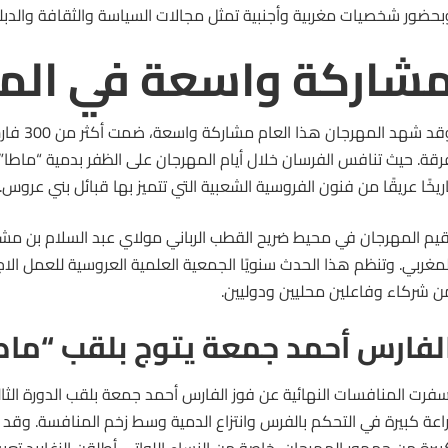
بحضور شخصيات مغربية وأجنبية تمثل مجالات السياسة والثقافة والدبل
شاركة واسعة في المه
وقد شهد المه
رقة. حيث تنافس الفرسان خلال أيام المهرجان على الظفر بدمية “ماطا
اريخًا عريقًا من فنون
الفروسية
الشعبية التي تتميز بها قبائل بني عروس.
قيم المهرجان في محيط ضريح القطب الرباني مولاي عبد السلام بن مشي
لمغربي. وتنظم هذا الحدث سنويًا الجمعية العلمية العروسية للعمل الا
ن شركاء وفاعلين محليين ودوليين.
لفارس أحمد جمعة يتوج بلقب “ماطا
سفرت المنافسات النهائية عن فوز الفارس أحمد جمعة بلقب الدورة الثا
راعة كبيرة في التحكم بالفرس وانتزاع الدمية وسط زخم المنافسة. وقد ا
بيرة من جمهور المهرجان، خاصة من النساء اللواتي أطلقن الزغاريد تعبيرًا