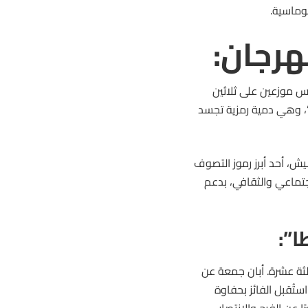
وماسية.
رجان:
رجان هذا العام مشاركة واسعة، ضمت أكثر من 300 فارس موزعين على ثلاثين
”، وهي دمية رمزية تجسد
ش، أحد أبرز رموز التصوف
جتماعي والثقافي، بدعم
”:
لثة عشرة. أبان جمعة عن
ستُقبل الفائز بحفاوة
 عن الفرح والانتصار.