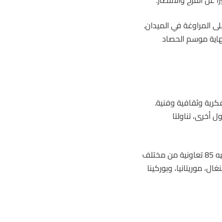
ى المراوغة في الميدان.
نهاية موسم الحصاد
كرية وثقافية وفنية.
 أخرى، تناولتا
كما أُقيم معرض كبير للمنتجات الفلاحية والصناعات التقليدية، شاركت فيه 85 تعاونية من مختلف
ل، موريتانيا، وبوركينا