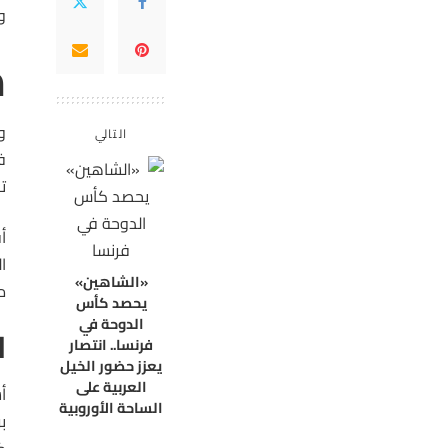
و
م
التالي
ف
ت
أ
ا
«الشاهين»
م
يحصد كأس
الدوحة في
ا
فرنسا.. انتصار
يعزز حضور الخيل
العربية على
أ
الساحة الأوروبية
ب
ك