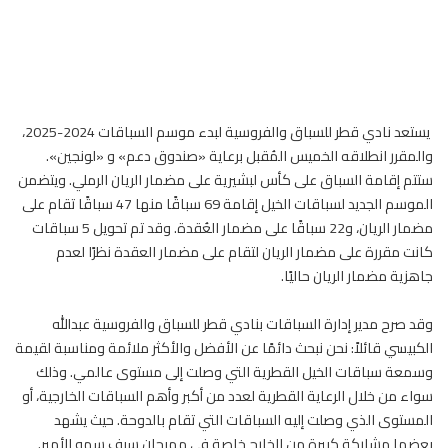
يستعد نادي قطر للسباق
والفروسية
لبدء موسم السباقات 2024-2025،
والمقرر انطلاقه الخميس المُقبل برعاية «صندوق دعم» و «لونجين».
ستتم إقامة السباق على كأس لبشيرية على مضمار الريان الرملي. ويتضمن
الموسم الجديد لسباقات
الخيل
إقامة 69 سباقًا منها 47 سباقًا تقام على
مضمار الريان، و22 سباقًا على مضمار العُقدة. وقد تم تحويل 5 سباقات
كانت مقررة على مضمار الريان لتقام على مضمار العقدة نظرًا لعدم
جاهزية مضمار الريان حاليًا.
وقد صرح مدير إدارة السباقات بنادي قطر للسباق والفروسية عبدالله
الكبيسي قائلاً: نحن نبحث دائمًا عن الأفضل والأكثر ملائمة ومناسبة لقيمة
وسمعة سباقات
الخيل
القطرية التي وصلت إلى مستوى عالمي. وذلك
سواء من خلال الرعاية القطرية لعدد من أكبر وأهم السباقات الخارجية، أو
المستوى الذي وصلت إليه السباقات التي تقام بالدوحة. حيث يشهد
بعضها مشاركة كبيرة من الخارج خاصة في مهرجان سيف سمو الأمير.