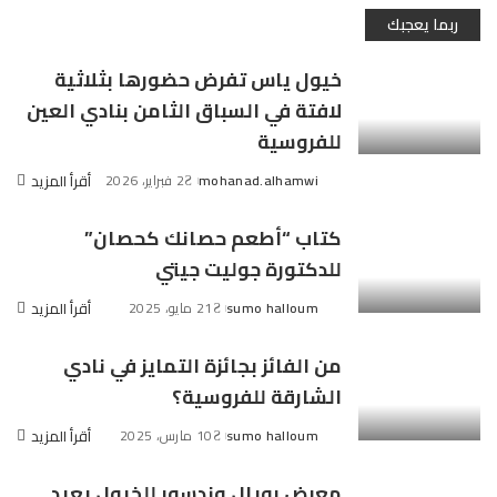
ربما يعجبك
خيول ياس تفرض حضورها بثلاثية
لافتة في السباق الثامن بنادي العين
للفروسية
mohanad.alhamwi
2 فبراير، 2026
أقرأ المزيد
Posted
by
كتاب “أطعم حصانك كحصان”
للدكتورة جوليت جيتي
sumo halloum
21 مايو، 2025
أقرأ المزيد
Posted
by
من الفائز بجائزة التمايز في نادي
الشارقة للفروسية؟
sumo halloum
10 مارس، 2025
أقرأ المزيد
Posted
by
معرض رويال وندسور للخيول يعيد