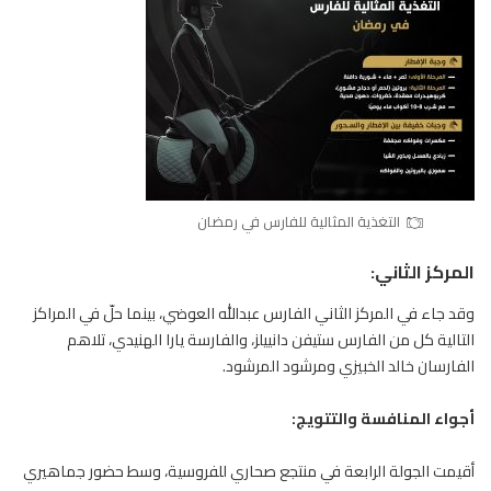
التغذية المثالية للفارس في رمضان
المركز الثاني:
وقد جاء في المركز الثاني الفارس عبدالله العوضي، بينما حلّ في المراكز
التالية كل من الفارس ستيفن دانييلز، والفارسة يارا الهنيدي، تلاهم
الفارسان خالد الخبيزي ومرشود المرشود.
أجواء المنافسة والتتويج:
أقيمت الجولة الرابعة في منتجع صحاري للفروسية، وسط حضور جماهيري