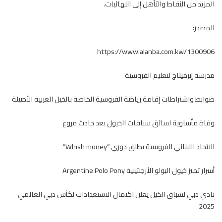
المزيد من النقاط والتأهل إلى النهائيات.
المصدر:
https://www.alanba.com.kw/1300906
مدرسة إيرميتاج لتعليم الفروسية
ضوابط واشتراطات إقامة رياضة الفروسية الخاصة بالخيل العربية الأصيلة
وفاة مأساوية لسائق سباقات الخيول بعد حادث مروع
الاتحاد اللبناني للفروسية يطلق دوري “Whish money”
أسرار تميز خيول البولو الأرجنتينية Argentine Polo Pony
نادي دبي لسباق الخيل يعلن اكتمال الاستعدادات لكأس دبي العالمي
2025