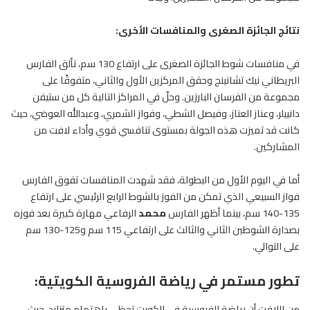
نتائج الجائزة الصغرى والمنافسات الأخرى:
في منافسات شوط الجائزة الصغرى على ارتفاع 130 سم، تألق الفارس
البريطاني نيك تشانينج وحقق المركزين الأول والثاني، متفوقًا على
مجموعة من الفرسان البارزين. وحلّ في المراكز التالية كل من ستيفن
دانييلر، وعناز العناز، وفيصل الشطي، وفواز الشمري، وعبدالله العوضي، حيث
كانت قد تميزت هذه الجولة بمستوى تنافسي قوي وأداء لافت من
المشاركين.
أما في اليوم الأول من البطولة، فقد شهدت المنافسات تفوق الفارس
فواز السبيعي الذي تمكن من الفوز بالشوط الرابع الرئيسي على ارتفاع
135-140 سم، بينما أظهر الفارس
محمد
الرفاعي مهارة كبيرة بعد فوزه
بصدارة الشوطين الثاني والثالث على ارتفاعي 115 سم و125-130 سم
على التوالي.
تطور مستمر في رياضة الفروسية الكويتية:
من اللافت أن رياضة الفروسية في الكويت تحظى باهتمام متزايد، حيث