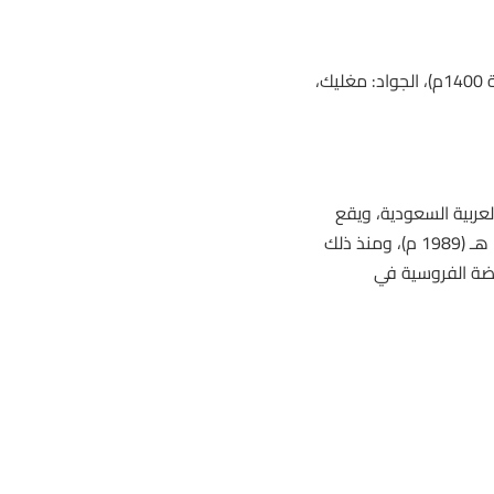
فيما فاز بالشوط السادس والأخير مفتوح الدرجات مواليد 2022م (مسافة 1400م)، الجواد: مغليك،
عربية السعودية، ويقع
في محافظة الأحساء بالمنطقة الشرقية. وقد تأسس الميدان عام 1409 هـ (1989 م)، ومنذ ذلك
اضة الفروسية في