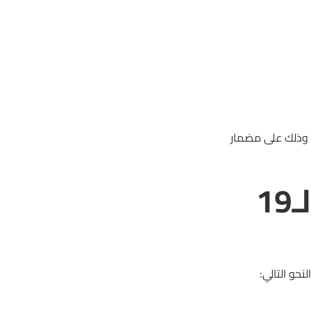
مس، حفل سباقه الـ19 للموسم 1446هـ، وذلك على مضمار
أشواط سباق الأحساء الـ19
حو التالي: