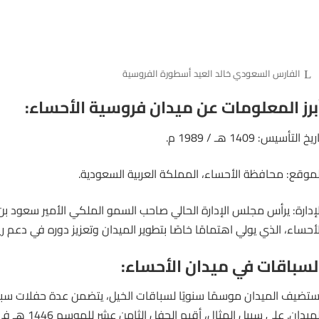
الفارس السعودي خالد العيد أسطورة الفروسية
برز المعلومات عن ميدان فروسية الأحساء:
ريخ التأسيس: 1409 هـ / 1989 م.
لموقع: محافظة الأحساء، المملكة العربية السعودية.
لإدارة: يرأس مجلس الإدارة الحالي صاحب السمو الملكي الأمير سعود بن
لأحساء، الذي يولي اهتمامًا خاصًا بتطوير الميدان وتعزيز دوره في دعم ر
لسباقات في ميدان الأحساء:
ستضيف الميدان موسمًا سنويًا لسباقات
الخيل
، يتضمن عدة حفلات سبا
ميدان. على سبيل المثال، أقيم الحفل الثامن عشر للموسم 1446 هـ في 12 أبريل 2025.