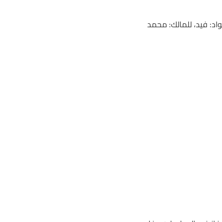
واليد 2022م (مسافة 1200م)، الجواد: فيد، للمالك: محمد