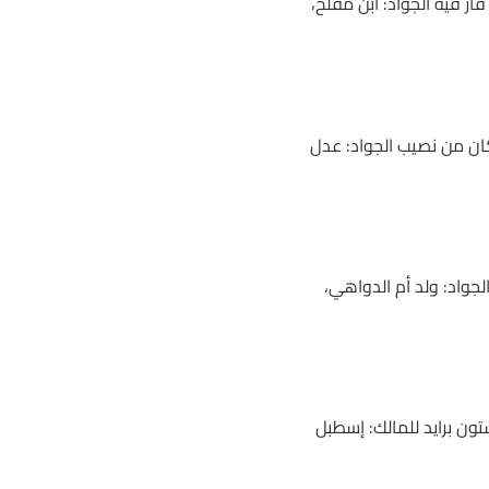
ح الدرجات مواليد 2021م (مسافة 2000م)، وقد فاز فيه الجواد: ابن مفلح،
 2000م)، فقد كان من نصيب الجواد: عدل
 3 (مسافة 2000م)، فقد فاز فيه الجواد: ولد أم الدواهي،
ت (مسافة 2400م)، الجواد: هيلستون برايد للمالك: إسطبل