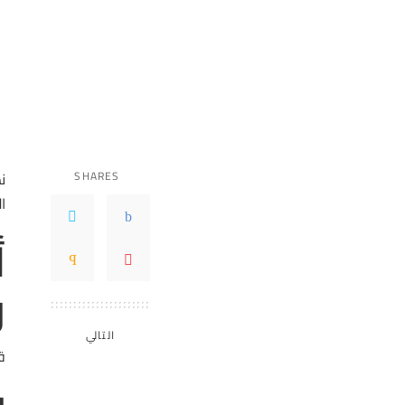
SHARES
ن
ا
و
التالي
ق