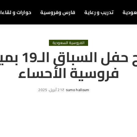
عودية
تدريب و رعاية
فارس وفروسية
حوارات و لقاءا
الفروسية السعودية
نتائج حفل السب
فروسية الأحساء
sumo halloum
21 أبريل، 2025
Posted
by