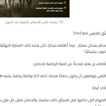
علامات نقص الأحماض الأمينية عند الخيول
ّق الفارس Tim Clark:
سافر بشكل ممتاز… ربما أطلقته مبكرًا، لكن هذه كانت المباراة النهائية، 
أموت متسائلًا.”
أضاف بن هايز متحدثًا عن البنية الرياضية للحصان:
لناس يتوقعون أن يكون حصانًا ضخمًا، لكنه أكثر توافقًا رياضيًا، يشبه Mr Brightside” .
أكد أيضاً:
المهام التي خاضها قبل السباق كانت سلسة، والحصان فعل كل شيء 