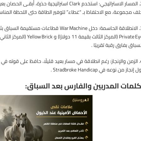
2. المسار الاستراتيجي: استخدم Clark استراتيجية حذرة، أبق
لف مجموعة، مع الاحتفاظ بـ “غطاء” لتوفير الطاقة حتى اللحظة المناسب
لسباق بفارق رقبة تقريبًا .
4. الزمن والإنجاز: رغم انطلاقة في مسار بعيد قليلًا، حافظ على قوته في 
ل إنجاز من نوعه في Stradbroke Handicap .
لمات المدربين والفارس بعد السباق: