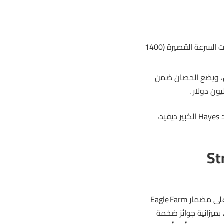
إنجاز War Machine يعد نقطة تحول لفريق Hayes، خصوصًا في سباقات السرعة القصيرة (1400
الحصان
ضمن
ورغم وجود منافسة شرسة من مثل Ka Ying Rising المدرب من قبل والد Hayes الكبير ديفيد،
Stradbr
يعد السباق جزءًا من مهرجان سباقات الشتاء في كوينزلاند، وهو يجرى على مضمار Eagle Farm
فة 1400 متر. كما يتم تصنيفه كسباق من الدرجة الأولى (Group 1)، بميزانية جوائز ضخمة