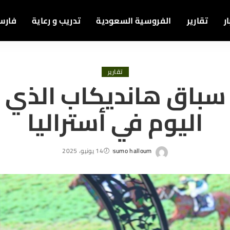
ر
تقارير
الفروسية السعودية
تدريب و رعاية
فارس
تقارير
 سباق هانديكاب الذي 
اليوم في أستراليا
sumo halloum
14 يونيو، 2025
Posted
by