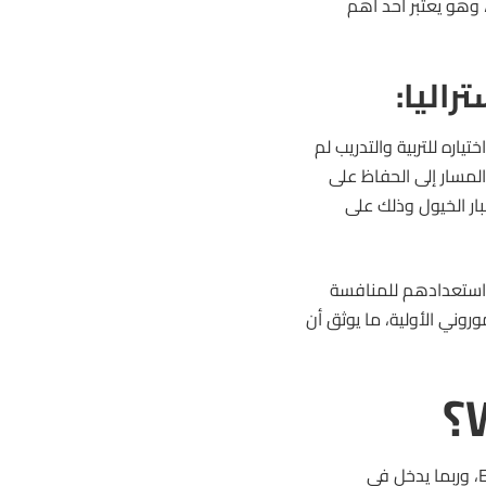
قبع حول 3 ملايين دولار أسترالي . يعود تاريخ هذا السباق إلى عام 1890، وهو يعتبر أحد أهم
راليا:
صة، فأثبت أن اختياره للتربية والتدريب لم
المسار إلى الحفاظ على
ار الخيول وذلك على
ذا الفوز قوة الفريق التدريبي المؤلف من الأخوة Hayes، واستعدادهم للمنافسة
 لخطط مايك موروني الأولية، ما يوثق أن
يبدو أن الذهب بات أقرب. الحصان الآن أصبح من أبرز المرشحين للـ Everest، وربما يدخل في