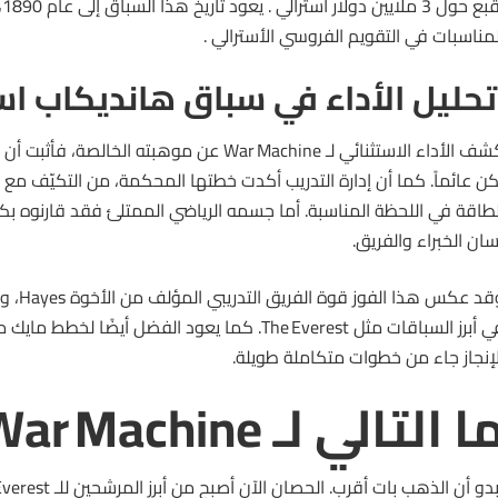
تُ
لمناسبات في التقويم الفروسي الأسترالي .
حليل الأداء في سباق هانديكاب است
كشف الأداء الاستثنائي لـ War Machine عن موهبته الخال
كن عائماً. كما أن إدارة التدريب أكدت خطتها المحكمة، من التكيّف مع 
لطاقة في اللحظة المناسبة. أما جسمه الرياضي الممتلئ فقد قارنوه بكب
سان الخبراء والفريق.
وقد عكس ه
في أبرز السباقات مثل The Everest. كما يعود الفضل أيضًا
لإنجاز جاء من خطوات متكاملة طويلة.
ا التالي لـ War Machine؟