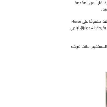
ـى الحصان بعيدًا قليلًا عن المقدمة
ة .
3. الانطلاقة الحاسمة: دخل War Machine قطاعات مستقيمة السباق بثقة، متفوقًا على Horse
Private Eye (المركز الثالث بقيمة 11 دولارًا) و Yellow Brick (المركز الثاني بقيمة 41 دولارًا)، لينهي
المستقيم، مانحًا فريقه