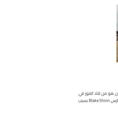
 نظر بترقب إلى دور الفارس Tim Clark (الذي كان هو من قاد الفوز في
سباق Stradbroke عام 2022 على متن Alligator Blood)، بعد أن غاب الفارس Blake Shinn بسبب