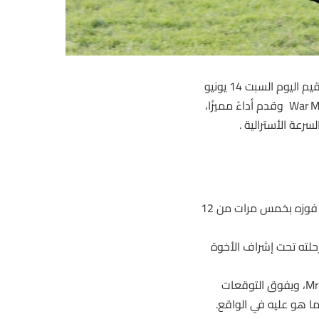
هانديكاب Stradbroke Handicap (الفئة الأولى) الذي أقيم اليوم السبت 14 يونيو
2025 في مضمار Eagle Farm بمدينة بريسبان. حيث أبدع الحصان War Machine وقدم أداءً مميزًا،
رعة الأسترالية .
– دخل الحصان الفائز War Machine السباق كأحد أقوى المرشحين، بعد فوزه بخمس مرات من 12
رحلته تحت إشراف الأخوة
ببنية رياضية متناغمة على غرار الفائز المتعدد Mr Brightside، ويفوق التوقعات
 هو عليه في الواقع.