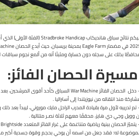
ليكم نتائج
سباق
حافظًا بذلك على سجله دون خسارة ومثبتًا أنه من ألمع نجوم سباقات الس
سيرة الحصان الفائز:
شاركة منذ انتقاله من نيوزيلندا إلى أستراليا .
 تم تدريبه لأول مرة بقيادة المدرب الراحل مايك موروني، ليبدأ بعد ذلك 
ن وويل وجي دي هايز، محققًا معهم ثلاثة نصـر متتالية .
 يتميّز
الحصان
لموضوعة له؛ فقد جعل من اسمه أن يوحي بحجم وقوة جسدية أكبر مما