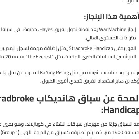
لسباق.” .
همية هذا الإنجاز:
متر) ذات المستوى العالي.
الفوز بحفل Stradbroke Handicap يمثل إضافة مهمة لسجل المدربين، ويضع
المرشحين للسباقات الكبرى المقبلة، مثل “The Everest” بقيمة 20 مليون دولار .
ؤكد بن هايز استعداد الفريق لتحدي أقوى الخيول .
لمحة عن سباق هانديكاب oke
Handicap
بمسا