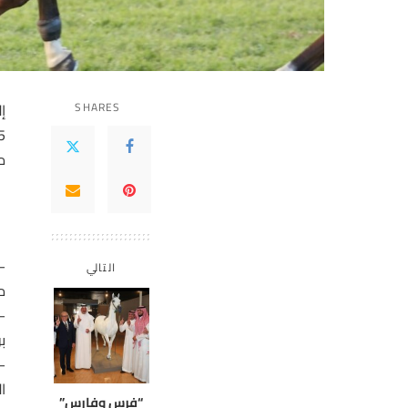
SHARES
إ
م
م
التالي
م
–
ب
–
ا
“فرس وفارس”