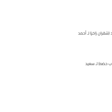
العربيات (+3)(2000م) فاز به الجواد (شقران زاخر) لـ أحمد
 الجواد (طاب حضه) لـ سعيد