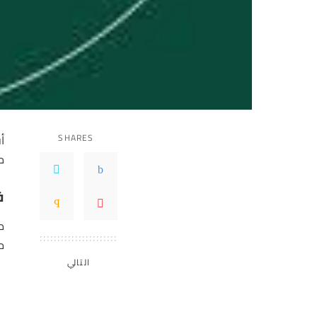
SHARES
أ
م
ف
من 
التالي