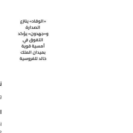
«الوقاد» ينتزع
الصدارة
و«جهدون» يؤكد
التفوق في
أمسية قوية
بميدان الملك
خالد للفروسية
ن
و
ا
ا
022