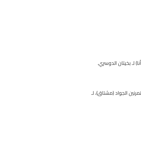
1م) الخيالة المتمرنين الجواد (مشتاق)، لـ