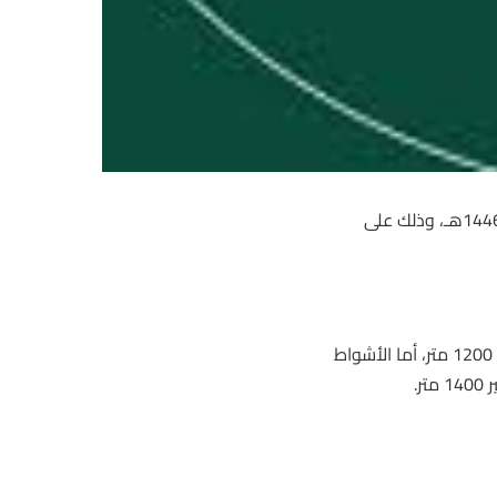
الأحساء أمس حفل سباقه الخامس عشر للموسم 1446هـ، وذلك على
من الجدير بالذكر أن السباق قد تكون من 7 أشواط مسافة الشوط الأول 1200 متر، أما الأشواط