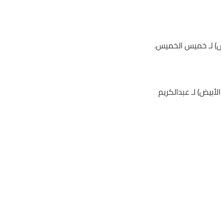
ت (+4) (2000م) الجواد (الليث الأبيض) لـ عبدالكريم