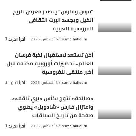
“فرس وفارس” يتصدر معرض تاريخ
الخيل ويجسد الإرث الثقافي
للفروسية العربية
sumo halloum
5 أغسطس، 2026
أقرأ المزيد
Posted
by
آخن تستعد لاستقبال نخبة فرسان
العالم.. تحضيرات أوروبية مكثفة قبل
أكبر ملتقى للفروسية
sumo halloum
4 أغسطس، 2026
أقرأ المزيد
Posted
by
«صالحة» تتوج بكأس «بري ثاقف»..
واعتزال فارس «شادويل» يطوي
صفحة من تاريخ السباقات
sumo halloum
4 أغسطس، 2026
أقرأ المزيد
Posted
by