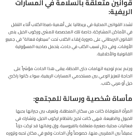
قوانين متعلقة بالسلامة في المسارات
الريفية:
تشدد القوانين المحلية في بريطانيا على أهمية ضبط الكلاب أثناء التنقل
في الأماكن المشتركة، خاصة تلك المخصصة للمشي وركوب الخيل. ينص
القانون البريطاني على ضرورة إبقاء الكلاب تحت “سيطرة فعالة” في جميع
الأوقات. وفي حال تسبب الكلب في حادث، يتحمل صاحبه المسؤولية
القانونية والأخلاقية.
ورغم عدم توجيه اتهامات حتى اللحظة، يبقى هذا الحادث مؤشراً على
الحاجة لتعزيز الوعي بين مستخدمي المسارات الريفية، سواء كانوا راكبي
خيل أو مربي كلاب.
مأساة شخصية ورسالة للمجتمع:
المرأة المتوفاة كانت من سكان المنطقة، وتعرف بين جيرانها بحبها
للخيول والطبيعة. فهي كانت تخرج بانتظام لركوب الخيل، وتشارك في
فعاليات محلية صغيرة متعلقة بالفروسية. وإن وفاتها قد تركت حزناً
عميقاً بين المقربين منها، خصوصاً وأن الحادث وقع في مكان تحبه وتزوره