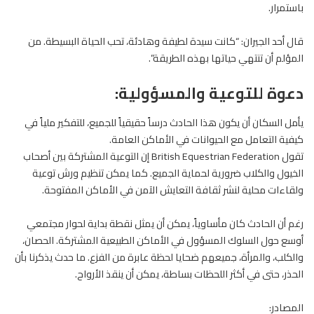
باستمرار.
قال أحد الجيران: “كانت سيدة لطيفة وهادئة، تحب الحياة البسيطة. من
المؤلم أن تنتهي حياتها بهذه الطريقة”.
دعوة للتوعية والمسؤولية:
يأمل السكان أن يكون هذا الحادث درساً حقيقياً للجميع، للتفكير ملياً في
كيفية التعامل مع الحيوانات في الأماكن العامة.
تقول British Equestrian Federation إن التوعية المشتركة بين أصحاب
الخيول والكلاب ضرورية لحماية الجميع. كما يمكن تنظيم ورش توعية
ولقاءات محلية لنشر ثقافة التعايش الآمن في الأماكن المفتوحة.
رغم أن الحادث كان مأساوياً، يمكن أن يمثل نقطة بداية لحوار مجتمعي
أوسع حول السلوك المسؤول في الأماكن الطبيعية المشتركة.
الحصان
،
والكلب، والمرأة، جميعهم ضحايا لحظة عابرة من الفزع. ما حدث يذكرنا بأن
الحذر، حتى في أكثر اللحظات بساطة، يمكن أن ينقذ الأرواح.
المصادر: