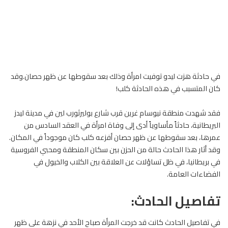
في حادثة هزت ليدو توفيت امرأة وذلك بعد سقوطها عن ظهر حصان.وقد
كان المتسبب في هذه الحادثة كلب!
فقد شهدت منطقة نيوسام غرين قرب شارع بوليرثورب لين في مدينة ليدز
البريطانية، حادثاً مأساوياً أدى إلى وفاة امرأة في العقد السادس من
عمرها، بعد سقوطها عن ظهر حصان أفزعه كلب كان موجوداً في المكان.
وقد أثار هذا الحادث حالة من الحزن بين سكان المنطقة ومحبي
الفروسية
في بريطانيا، في ظل تساؤلات عن العلاقة بين الكلاب والخيول في
الفضاءات العامة.
تفاصيل الحادث:
في تفاصيل الحادث كانت قد خرجت المرأة صباح الأحد في نزهة على ظهر