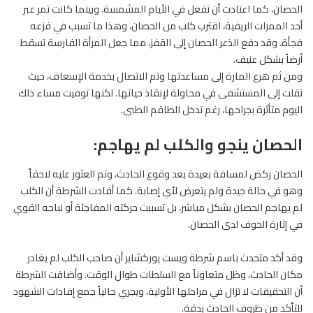
الحصان، كما اعتادت أن تفعل في الأيام المشمسة. وبينما كانت تمر عبر
أحد الممرات الريفية، اقترب كلب من الحصان، وهذا ما تسبب في فزعه
فجأة. وقد دفع الذعر
الحصان
إلى القفز، مما جعل المرأة الفارسة تسقط
أرضاً بشكل عنيف.
ومن ثم هرع المارة إلى مساعدتها وتم الاتصال بخدمة الإسعاف، حيث
نقلت إلى المستشفى في محاولة لإنقاذ حياتها. لكنها توفيت مساء ذلك
اليوم متأثرة بجراحها، رغم تدخل الطاقم الطبي.
الحصان ينجو والكلب لم يهاجم:
الحصان ركض لمسافة بعيدة بعد وقوع الحادث، وتم العثور عليه لاحقاً
وهو في حالة جيدة ولم يتعرض لأي إصابة. كما أفادت الشرطة أن الكلب
لم يهاجم الحصان بشكل مباشر، بل تسببت حركته المفاجئة أو نباحه القوي
في إثارة الخوف لدى الحصان.
وقد أكد متحدث باسم شرطة ويست يوركشاير أن صاحب الكلب لم يغادر
مكان الحادث، وظل متعاوناً مع السلطات طوال الوقت. وأضافت الشرطة
أن التحقيقات لا تزال في مراحلها الأولية، ويجري حالياً جمع إفادات الشهود
للتأكد من ظروف الحادث بدقة.