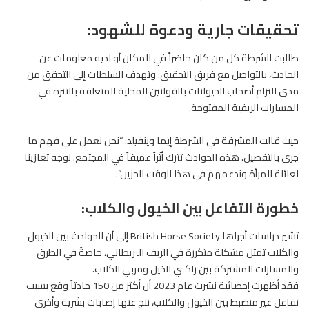
تحقيقات جارية ودعوة للشهود:
طالبت الشرطة كل من كان حاضراً في المكان أو لديه معلومات عن
الحادث، بالتواصل مع فريق التحقيق. وتهدف السلطات إلى التحقق من
مدى التزام أصحاب الحيوانات بالقوانين المحلية المتعلقة بالتنزه في
المسارات الريفية المفتوحة.
حيث قالت المشرفة في الشرطة إيما وينفيلد: “نحن نعمل على فهم ما
جرى بالتفصيل. هذه الحوادث تترك أثراً عميقاً في المجتمع. نوجه تعازينا
لعائلة المرأة وندعمهم في هذا الوقت الحزين”.
خطورة التفاعل بين الخيول والكلاب:
تشير دراسات أجراها British Horse Society إلى أن الحوادث بين الخيول
والكلاب تمثل مشكلة متكررة في الريف البريطاني، خاصةً في الطرق
والمسارات المشتركة بين راكبي الخيل ومربي الكلاب.
فقد أظهرت إحصائية نشرت عام 2023 أن أكثر من 150 حادثاً وقع بسبب
تفاعل غير منضبط بين الخيول والكلاب، نتج عنها إصابات بشرية وأخرى