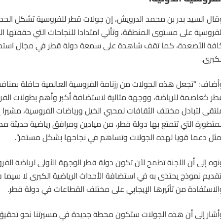
قال السيد بدر بن محمد الدرويش، إن جولات قطر للفروسية تشكل الحد
لفروسية على مستوى المنطقة، وتأتي امتدادا للنجاحات التي حققتها ال
افة الأصعدة، كما تقف شاهدة على سمعة دولة قطر في مجال استضاف
لكبرى.
أضاف: “تجعل هذه الجولات من رزنامة الفروسية العالمية حافلة بمناف
طر كعاصمة للرياضة، ووجهة مثالية لاستضافة أكبر وأهم بطولات الفر
لتقى لتبادل مختلف الثقافات لمحبي الخيل ورياضات الفروسية، مشيرا إلى 
لمتطورة التي تتمتع بها دولة قطر، من ميادين ومرافق رياضية حديثة مص
مثل دعما قويا لهذه الجولات وتساهم في نجاحها بشكل مستمر”.
نوه إلى أن اللجنة تطمح لأن تكون دولة قطر الوجهة الأولى لرياضة
الفر
تقديم نموذج يحتذى به في استضافة الأحداث الرياضية الكبرى لا سيما 
الاستفادة من تأثيرها الإيجابي على مختلف القطاعات في دولة قطر.
أشار إلى أن هذه الجولات ستكون محطة جديدة في مسيرتنا نحو تحقيق أ