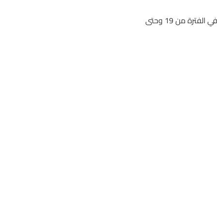
أما البطولة الثالثة فهي بطولة الشقب الدولية CHI برعاية لونجين، وتقام في الفترة من 19 وحتى