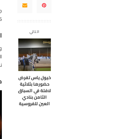
ج
.
التالي
ا
و
ن
خيول ياس تفرض
م
حضورها بثلاثية
لافتة في السباق
الثامن بنادي
العين للفروسية