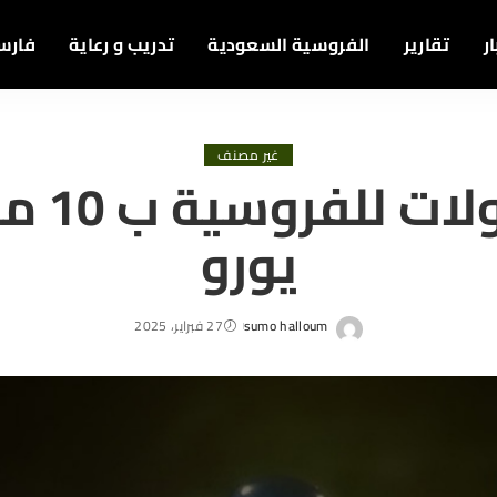
ر
تقارير
الفروسية السعودية
تدريب و رعاية
فارس
غير مصنف
10 جولات 
يورو
sumo halloum
27 فبراير، 2025
Posted
by