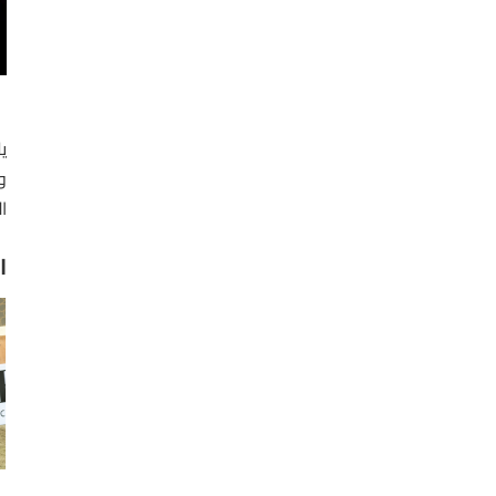
ي
و
ا
ا