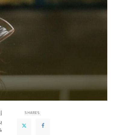
SHARES
أع
4 أبريل من العام