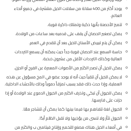
يوجد أكثر من 400 سلالة من سلالات الخيل منتشرة في جميع أنحاء
العالم.
تتميز
الأحصنة
بأنها ذكية وتمتلك ذاكرة قوية.
يمكن لصغير الحصان أن يقف على قدميه بعد ساعات من الولادة.
يمكن أن يتم تبييض الأسنان للخيل بعد أن تتقدم في العمر.
حاسة السمع عند الحصان قوية جداً حيث يمكنه أن يسمع الترددات
العالية وكذلك الترددات الأقل من عشرون ذبذبة.
يمكن للخيل أن تصدر الكثير من الأصوات المعبرة عن الفرح أو الحزن.
لا يمكن
للخيل
أن تتقيأ حيث أنه لا يوجد عضو في المخ مسؤول عن هذه
العملية، وإذا حدث ذلك فقد يسبب تمزقاً دموياً وذلك بالأحشاء الداخلية.
يمكن للخيول أن تبكي وتذرف الكثير من الخيول الدموع عند الولادة أو إذا
حزنت على فارسها.
للخيول لغة تتفاهم بها فيما بينها كما يمكن أن تتشاجر معًا.
الخيول تثأر ولا تنسى من يؤذيها ولا تقبل الظلم أبدًا.
في أمعاء الخيل هناك مصنع للتخمير وإنتاج فيتامين ب والكثير من