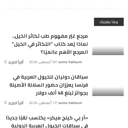
ربما يعجبك
مرجع غيّر مفهوم طب تكاثر الخيل..
لماذا يُعد كتاب “التكاثر في الخيل”
المرجع الأهم عالميًا؟
sumo halloum
6 أغسطس، 2026
أقرأ المزيد
Posted
by
سباقان دوليان للخيول العربية في
فرنسا يعززان حضور السلالة الأصيلة
بجوائز تبلغ 46 ألف دولار
sumo halloum
1 أغسطس، 2026
أقرأ المزيد
Posted
by
«آر بي كينج ميكر» يكتسب لقبًا جديدًا
في سباقات الخيول العربية الدولية