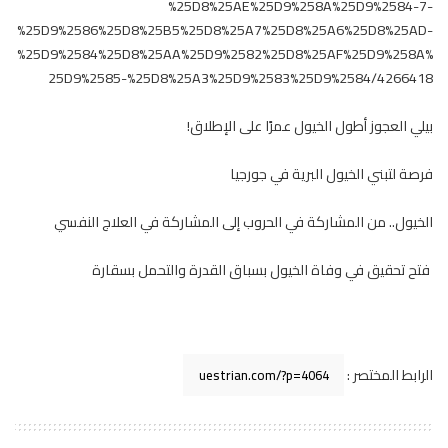
%25D8%25AE%25D9%258A%25D9%2584-7-
%25D9%2586%25D8%25B5%25D8%25A7%25D8%25A6%25D8%25AD-
%25D9%2584%25D8%25AA%25D9%2582%25D8%25AF%25D9%258A%
25D9%2585-%25D8%25A3%25D9%2583%25D9%2584/4266418
بيلي العجوز أطول الخيول عمرًا على الإطلاق!
فرصة لتبني الخيول البرية في جورجيا
الخيول.. من المشاركة في الحروب إلى المشاركة في العلاج النفسي
فتح تحقيق في وفاة الخيول بسباق القدرة والتحمل بسقارة
الرابط المختصر :