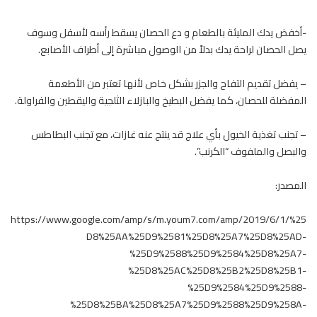
-أخفض يدك المليئة بالطعام و دع الحصان يسقط رأسه لأسفل وسوف
يصل الحصان لراحة يدك بدلاً من الوصول مباشرة إلى أطراف الأصابع.
– يفضل تقديم التفاح والجزر بشكل خاص لأنها تعتبر من الأطعمة
المفضلة للحصان، كما يفضل البطيخ والبازلاء الثلجية واليقطين والفراولة.
– تجنب تغذية
الخيول
بأي علاج قد ينتج عنه غازات، مع تجنب البطاطس
والبصل والملفوف “الكرنب”.
المصدر:
https://www.google.com/amp/s/m.youm7.com/amp/2019/6/1/%25
D8%25AA%25D9%2581%25D8%25A7%25D8%25AD-
%25D9%2588%25D9%2584%25D8%25A7-
%25D8%25AC%25D8%25B2%25D8%25B1-
%25D9%2584%25D9%2588-
%25D8%25BA%25D8%25A7%25D9%2588%25D9%258A-