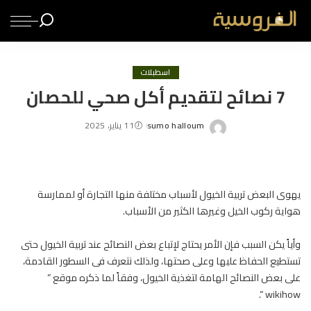
اسطبلات
7 نصائح لتقديم أكل صحي للحصان
sumo halloum
11 يناير، 2025
Posted
by
يهوى البعض تربية
الخيول
لأسباب مختلفة منها التجارة أو لممارسة
هواية ركوب الخيل وغيرها الكثير من الأسباب.
وأياً يكن السبب فإن الأمر يحتاج لإتباع بعض النصائح عند تربية الخيول حتى
تستطيع الحفاظ عليها وعلى صحتها، ولذلك نتعرف فى السطور القادمة،
على بعض النصائح الهامة لتغذية الخيول، وفقاً لما ذكره موقع ”
wikihow “.