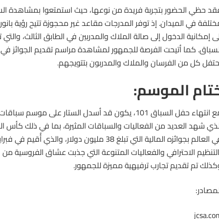
قد حظي الحضور بتجربة فريدة من نوعها، حيث استمتعوا بمشاهدة
ال
ختلفة في الميدان. إذ توفر المدرجات مقاعد غير محجوزة تتيح رؤية بانور
لى إمكانية الدخول إلى صالة الملاك والمدربين في الطابق الثالث، والتي ت
لسباق. كما أتيحت الفرصة للجمهور لمشاهدة مراسم تقديم الجوائز في
حتفل كل من
الفرسان
والملاك والمدربون بتتويجهم.
تام الموسم:
لذي شهد العديد من الفعاليات والسباقات المثيرة، بما في ذلك كأس ال
التنظيم الاحترافي والفعاليات المتنوعة التي جذبت عشاق
الفروسية
من د
كذلك تم تقديم تجارب ترفيهية مميزة للجمهور.
لمصادر:
jcsa.co