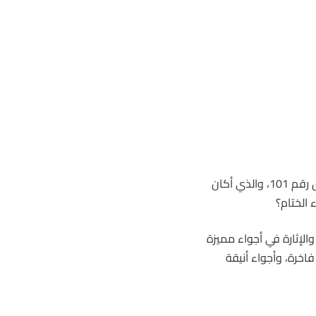
في 15 مارس 2025، اختتم موسم سباقات الرياض فعالياته بحفل السباق رقم 101، والذي أكان
 الختام؟
الإثارة في أجواء مميزة
اخرة، وأجواء أنيقة