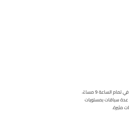
بدأت الفعاليات بفتح البوابات عند الساعة 8 مساءً، لينطلق السباق الأول في تمام الساعة 9 مساءً،
حيث تضمنت الأمسية عدة سباقات بمستويات
ت مثيرة.