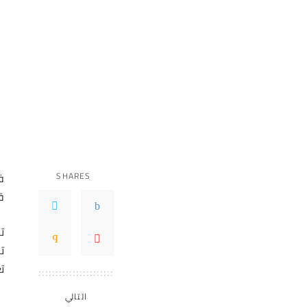
SHARES
ق
ت
ت
ت
التالي