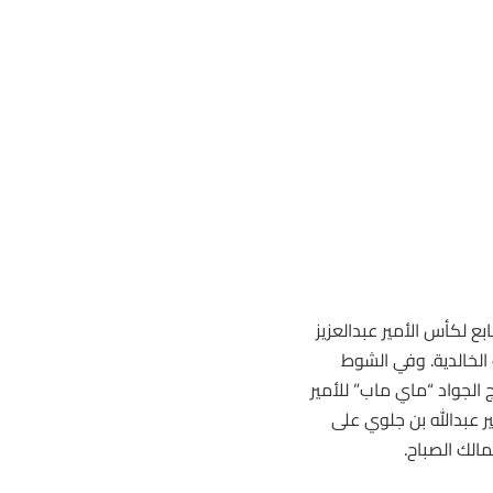
 لكأس الأمير عبدالعزيز
 الخالدية. وفي الشوط
الأمير فهد بن جلوي على مسافة 1200 متر، تُوج الجواد “ماي ماب” للأمير
 عبدالله بن جلوي على