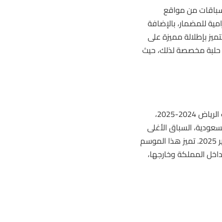
سباقات
من مواقع
امية للمضمار، بالإضافة
تميز بإطلالة مميزة على
 حلبة مخصصة لذلك، حيث
مع انتهاء حفل السباق 101، يكون قد أسدل الستار على موسم سباقات الرياض 2024-2025،
سعودية، السباق الأغلى
في العالم بجوائزه المالية التي تبلغ 38 مليون دولار، والذي أُقيم في فبراير 2025. تميز هذا الموسم
اخل المملكة وخارجها،