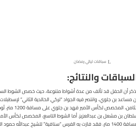
سباقات ليالي رمضان
لسباقات والنتائج:
ذكر أن الحفل قد تألف من عدة أشواط متنوعة، حيث خصص الشوط السابع
ن مساعد بن جلوي، وانتصر فيه الجواد “تركي الخالدية الثاني” لإسطبلات
الثامن، المخصص لكأس 
لطان بن مشعل بن عبدالعزيز. أما الشوط التاسع، المخصص لكأس الأمير
1 متر، فقد فازت به الفرس “سنافية” للشيخ عبدالله حمود المالك الصباح.