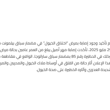
م تأكيد وجود إصابة بمرض “اختناق الخيول” في مضمار سباق بيلمونت
وذلك في الحظيرة رقم 85 بمضمار سباق ساراتوجا، الواقع في مقا
ذا الإعلان أثار حالة من القلق في أوساط ملاك الخيول والمدربين والمرب
ديدة العدوى وآثاره الخطيرة على صحة الخيول.