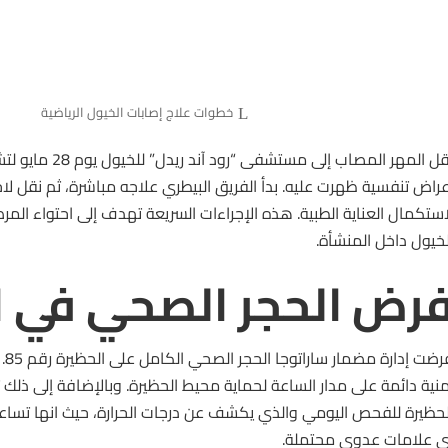
خطوات علاج إصابات الخيول الرياضية
قل المهر المصاب إلى مستشفى “رود آند ريدل”
للخيول
يوم 28 ما
عراض تنفسية ظهرت عليه. بدأ الفريق البيطري علاجه مباشرة، ثم نقل لا
استكمال العناية الطبية. هذه الإجراءات السريعة تهدف إلى احتواء المر
لخيول داخل المنشأة.
رض الحجر الصحي في ا
فرضت
منية دائمة على مدار الساعة لحماية محيط الحظيرة. وبالإضافة إلى ذل
لحظيرة للفحص اليومي والذي يكشف عن درجات الحرارة، حيث انها تسا
ي علامات عدوى محتملة.