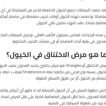
قد منعت السلطات جميع الخيول الخاضعة للحجر من المشاركة في أي س
شتركة. وخصصت لهذه الخيول أوقات تدريب منفصلة في مضمار أوكلاهو
لعاشرة صباحًا، عقب انتهاء تمارين باقي الخيول.
ن هذه الإجراءات تعكس مستوى التأهب العالي، وحرص السلطات المخ
لعدوى في بقية أنحاء المضمار أو في منشآت التدريب المجاورة.
ا هو مرض الاختناق في الخيول؟
لاختناق أو Strangles هو مرض بكتيري شديد العدوى يصيب الجهاز التنفسي العلوي
لخيول
. يسبب
لمباشر بين الخيول أو عن طريق الأسطح الملوثة.
كمن خطورة المرض في أن الخيول المصابة قد لا تظهر أي أعراض واضحة
اقلة للعدوى. كما تظل الخيول المتعافية قادرة على نقل المرض لمدة ق
ا يزيد من صعوبة السيطرة على تفشيه.