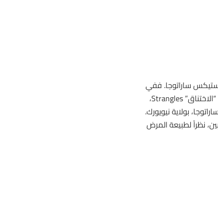
 ستيكس ساراتوجا. ففي
29 مايو 2025، تأكدت إصابة مهر أصيل يبلغ من العمر عامين بحالة مرض “الاختناق” Strangles،
طعة ساراتوجا، بولاية نيويورك.
ين، نظراً لطبيعة المرض