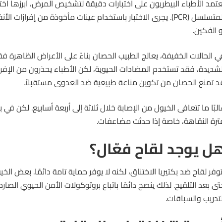
عتمد الأطباء البيطريون على اختبارات دقيقة لتشخيص المرض، أبرزها اختبار
المتسلسل (PCR). يجرى الاختبار باستخدام عينات مأخوذة من إفرازات 
و الفكين.
ي الحالات الخفيفة، يعالج الطبيب
الحصان
بناءً على الأعراض الظاهرة فق
لشديدة، فقد تستخدم المضادات الحيوية، لكن الأطباء يحذرون من الإفر
د تمنع الحصان من تكوين مناعة طبيعية ضد العدوى مستقبلاً.
البًا ما تتعافى الخيول من الإصابة خلال ثلاثة إلى أربعة أسابيع. لكن في
ترة النقاهة، خاصة إذا حدثت مضاعفات.
ل يوجد لقاح فعّال؟
توفر لقاح ضد بكتيريا الاختناق، لكنه لا يوفر حماية تامة دائمًا. بعض ال
تى بعد التلقيح. لذلك ينصح دائمًا باتباع بروتوكولات الأمن الحيوي الص
لتدريب والسباقات.