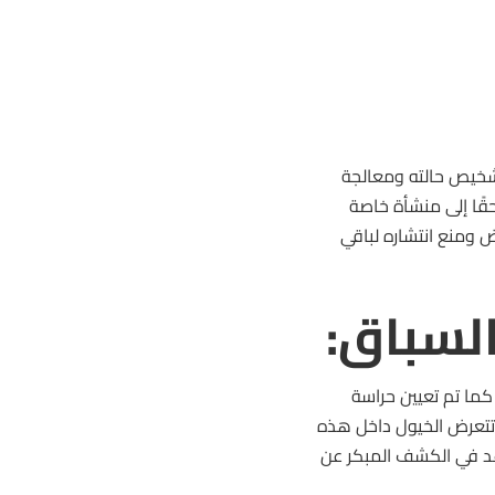
يو لتشخيص حالته ومعالجة
حقًا إلى منشأة خاصة
ض ومنع انتشاره لباقي
لسباق:
 إدارة مضمار ساراتوجا الحجر الصحي الكامل على الحظيرة رقم 85. كما تم تعيين حراسة
ك تتعرض الخيول داخل هذه
عد في الكشف المبكر عن