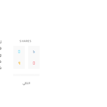
SHARES
ت
ه
ش
التالي