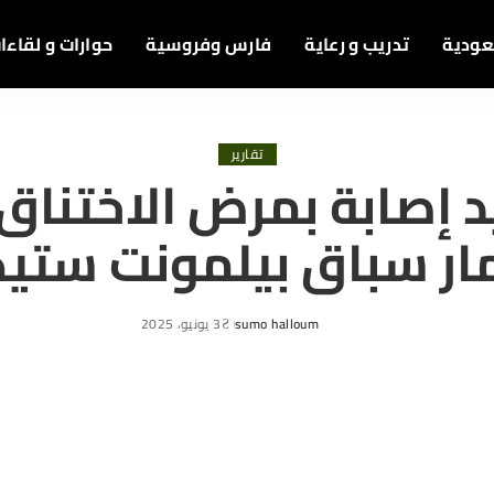
عودية
تدريب و رعاية
فارس وفروسية
حوارات و لقاءا
تقارير
د إصابة بمرض الاختناق
ر سباق بيلمونت ست
sumo halloum
3 يونيو، 2025
Posted
by