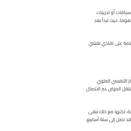
باقات أو تدريبات
ما، حيث تبدأ بعد
تصة على تفادي تفشي
ه نوع فرعي من بكتيريا Streptococcus equi يُعرف بـ equi. ينتقل المرض عبر الاتصال
، لكنها مع ذلك تبقى
د تصل إلى ستة أسابيع،