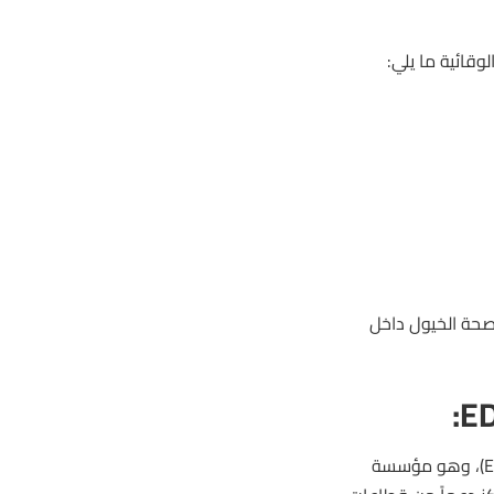
وقائية ما يلي:
صحة الخيول داخل
يحظى هذا الحدث بمتابعة دقيقة من مركز اتصالات أمراض الخيول (EDCC)، وهو مؤسسة