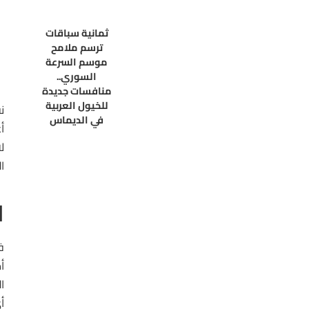
ثمانية سباقات
ترسم ملامح
موسم السرعة
السوري..
منافسات جديدة
للخيول العربية
ن
في الديماس
أ
ل
ا
ف
أ
ا
أ