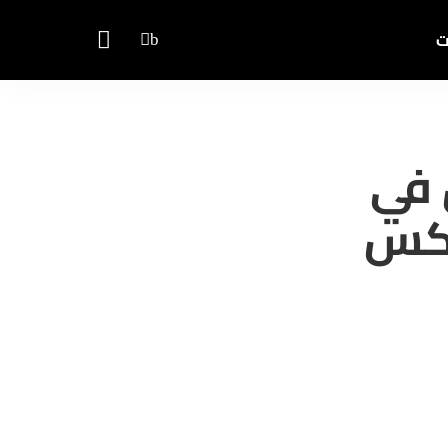
ت
 في
يكس